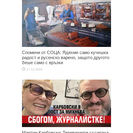
Спомени от СОЦА: Ядяхме само кучешка
радост и русенско варено, защото другото
беше само с връзки
17.12.2024
Мартин Карбовски: Телевизиите съсипаха