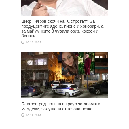
Шеф Петров скочи на „Островът“: За
продуцентите ядене, пиене и хонорари, а
за маймунките 3 чувала ориз, кокоси и
банани
16.12.2024
Благоевград потъна в траур за двамата
младежи, задушени от газова печка
16.12.2024