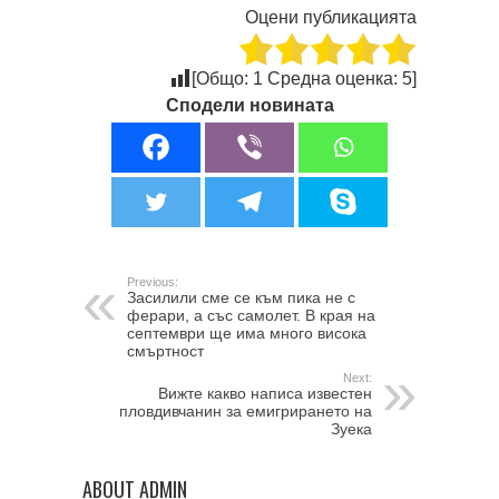
Оцени публикацията
[Общо:
1
Средна оценка:
5
]
Сподели новината
Previous:
Засилили сме се към пика не с
ферари, а със самолет. В края на
септември ще има много висока
смъртност
Next:
Вижте какво написа известен
пловдивчанин за емигрирането на
Зуека
ABOUT ADMIN