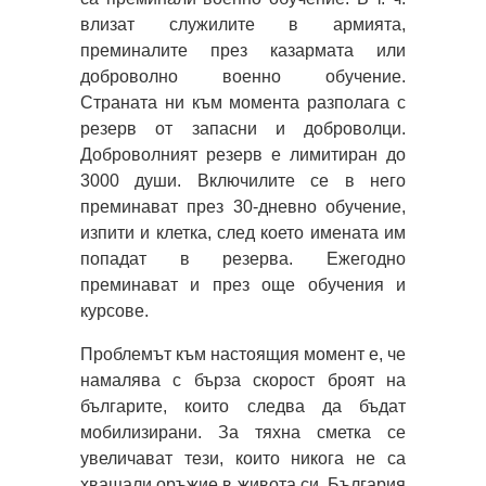
влизат служилите в армията,
преминалите през казармата или
доброволно военно обучение.
Страната ни към момента разполага с
резерв от запасни и доброволци.
Доброволният резерв е лимитиран до
3000 души. Включилите се в него
преминават през 30-дневно обучение,
изпити и клетка, след което имената им
попадат в резерва. Ежегодно
преминават и през още обучения и
курсове.
Проблемът към настоящия момент е, че
намалява с бърза скорост броят на
българите, които следва да бъдат
мобилизирани. За тяхна сметка се
увеличават тези, които никога не са
хващали оръжие в живота си. България