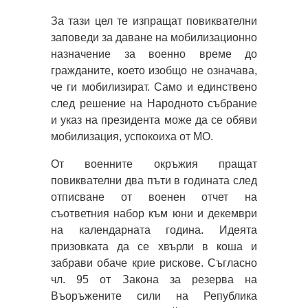
За тази цел те изпращат повиквателни
заповеди за даване на мобилизационно
назначение за военно време до
гражданите, което изобщо не означава,
че ги мобилизират. Само и единствено
след решение на Народното събрание
и указ на президента може да се обяви
мобилизация, успокоиха от МО.
От военните окръжия пращат
повиквателни два пъти в годината след
отписване от военен отчет на
съответния набор към юни и декември
на календарната година. Идеята
призовката да се хвърли в коша и
забрави обаче крие рискове. Съгласно
чл. 95 от Закона за резерва на
Въоръжените сили на Република