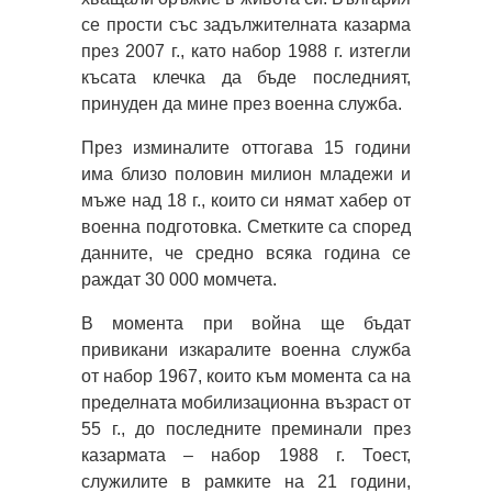
се прости със задължителната казарма
през 2007 г., като набор 1988 г. изтегли
късата клечка да бъде последният,
принуден да мине през военна служба.
През изминалите оттогава 15 години
има близо половин милион младежи и
мъже над 18 г., които си нямат хабер от
военна подготовка. Сметките са според
данните, че средно всяка година се
раждат 30 000 момчета.
В момента при война ще бъдат
привикани изкаралите военна служба
от набор 1967, които към момента са на
пределната мобилизационна възраст от
55 г., до последните преминали през
казармата – набор 1988 г. Тоест,
служилите в рамките на 21 години,