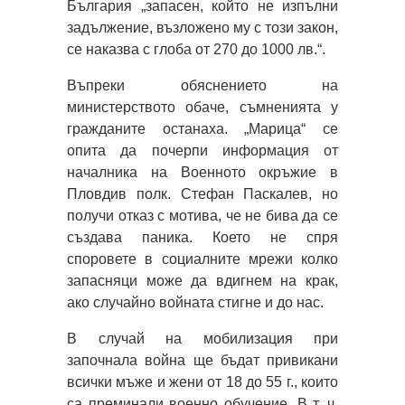
България „запасен, който не изпълни
задължение, възложено му с този закон,
се наказва с глоба от 270 до 1000 лв.“.
Въпреки обяснението на
министерството обаче, съмненията у
гражданите останаха. „Марица“ се
опита да почерпи информация от
началника на Военното окръжие в
Пловдив полк. Стефан Паскалев, но
получи отказ с мотива, че не бива да се
създава паника. Което не спря
споровете в социалните мрежи колко
запасняци може да вдигнем на крак,
ако случайно войната стигне и до нас.
В случай на мобилизация при
започнала война ще бъдат привикани
всички мъже и жени от 18 до 55 г., които
са преминали военно обучение. В т. ч.