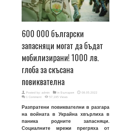
600 000 български
запасняци могат да бъдат
мобилизирани! 1000 лв.
глоба за скъсана
повиквателна
Posted by:
admin
in
България
08.05.2022
1 Comment
57,195 Views
Разпратени повиквателни в разгара
на войната в Украйна хвърлиха в
паника родните запасняци.
Социалните мрежи прегряха от