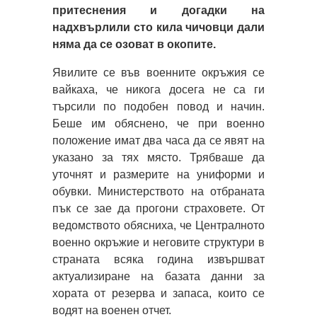
притеснения и догадки на
надхвърлили сто кила чичовци дали
няма да се озоват в окопите.
Явилите се във военните окръжия се
вайкаха, че никога досега не са ги
търсили по подобен повод и начин.
Беше им обяснено, че при военно
положение имат два часа да се явят на
указано за тях място. Трябваше да
уточнят и размерите на униформи и
обувки. Министерството на отбраната
пък се зае да прогони страховете. От
ведомството обясниха, че Централното
военно окръжие и неговите структури в
страната всяка година извършват
актуализиране на базата данни за
хората от резерва и запаса, които се
водят на военен отчет.