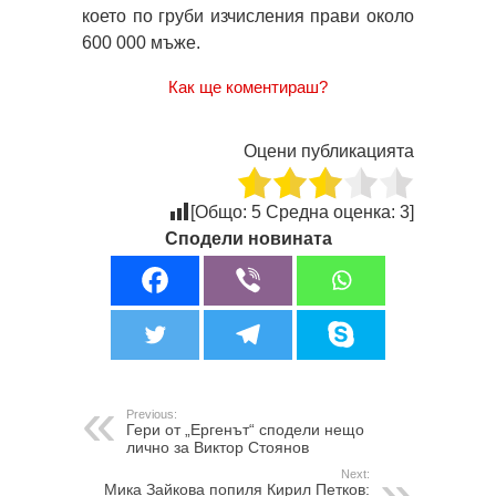
което по груби изчисления прави около
600 000 мъже.
Как ще коментираш?
Оцени публикацията
[Общо:
5
Средна оценка:
3
]
Сподели новината
Previous:
Гери от „Ергенът“ сподели нещо
лично за Виктор Стоянов
Next:
Мика Зайкова попиля Кирил Петков: