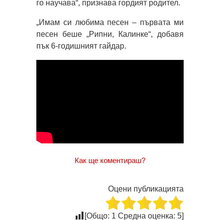
го научава“, признава гордият родител.
„Имам си любима песен – първата ми
песен беше „Рипни, Калинке“, добавя
пък 6-годишният гайдар.
Как ще коментираш?
Оцени публикацията
[Общо:
1
Средна оценка:
5
]