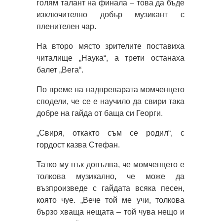
голям талант на финала – това да бъде
изключително добър музикант с
пленителен чар.
На второ място зрителите поставиха
читалище „Наука“, а трети останаха
балет „Вега“.
По време на надпреварата момченцето
сподели, че се е научило да свири така
добре на гайда от баща си Георги.
„Свиря, откакто съм се родил“, с
гордост казва Стефан.
Татко му пък допълва, че момченцето е
толкова музикално, че може да
възпроизведе с гайдата всяка песен,
която чуе. „Вече той ме учи, толкова
бързо хваща нещата – той чува нещо и