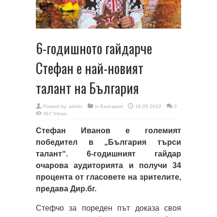
6-годишното гайдарче
Стефан е най-новият
талант на България
Posted by:
admin
in
България
16.05.2022
0
367 Views
Стефан Иванов е големият
победител в „България търси
талант“. 6-годишният гайдар
очарова аудиторията и получи 34
процента от гласовете на зрителите,
предава Дир.бг.
Стефчо за пореден път доказа своя