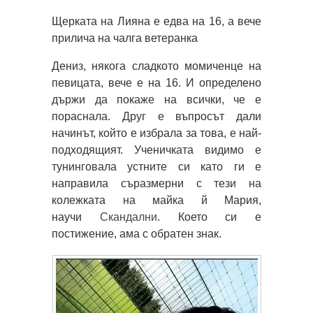
Щерката на Лияна е едва на 16, а вече
прилича на чалга ветеранка
Дениз, някога сладкото момиченце на
певицата, вече е на 16. И определено
държи да покаже на всички, че е
пораснала. Друг е въпросът дали
начинът, който е избрала за това, е най-
подходящият. Ученичката видимо е
тунинговала устните си като ги е
направила съразмерни с тези на
колежката на майка й Мария,
научи
Скандални
. Което си е
постижение, ама с обратен знак.