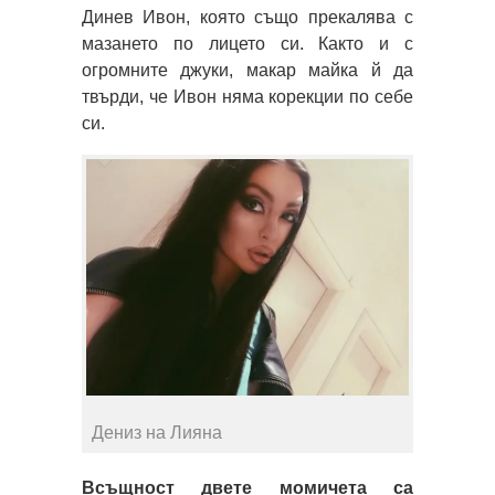
Динев Ивон, която също прекалява с
мазането по лицето си. Както и с
огромните джуки, макар майка й да
твърди, че Ивон няма корекции по себе
си.
Дениз на Лияна
Всъщност двете момичета са