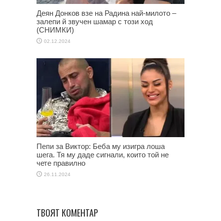
Деян Донков взе на Радина най-милото –
залепи й звучен шамар с този ход
(СНИМКИ)
02.12.2024
Пепи за Виктор: Беба му изигра лоша
шега. Тя му даде сигнали, които той не
чете правилно
26.11.2024
ТВОЯТ КОМЕНТАР