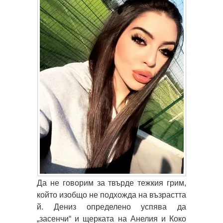
Да не говорим за твърде тежкия грим,
който изобщо не подхожда на възрастта
й. Дениз определено успява да
„засенчи“ и щерката на Анелия и Коко