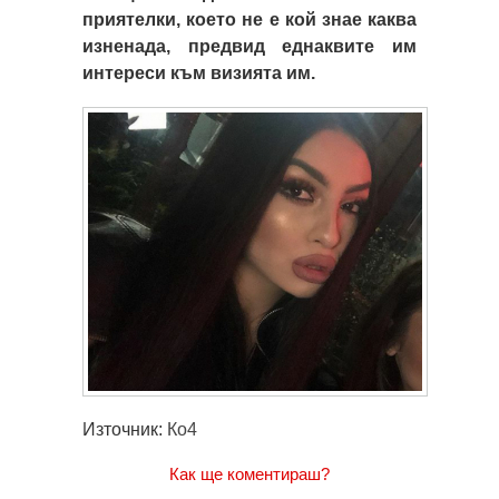
приятелки, което не е кой знае каква
изненада, предвид еднаквите им
интереси към визията им.
Източник:
Ко4
Как ще коментираш?