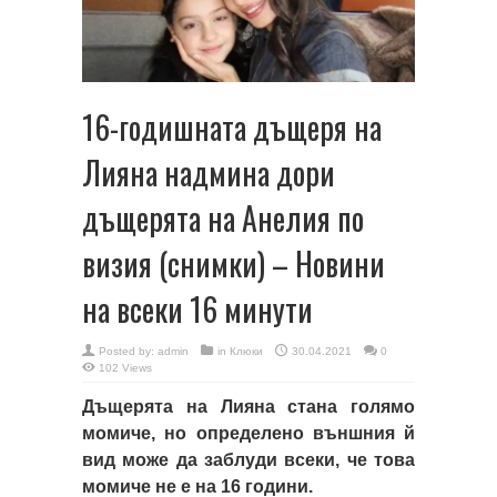
16-годишната дъщеря на
Лияна надмина дори
дъщерята на Анелия по
визия (снимки) – Новини
на всеки 16 минути
Posted by:
admin
in
Клюки
30.04.2021
0
102 Views
Дъщерята на Лияна стана голямо
момиче, но определено външния й
вид може да заблуди всеки, че това
момиче не е на 16 години.