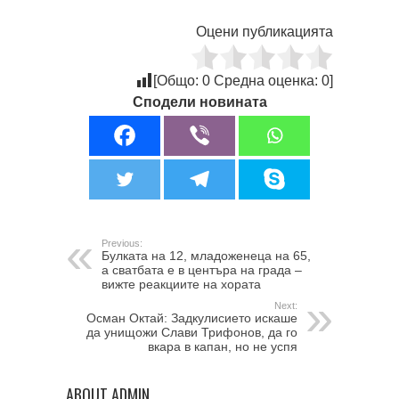
Оцени публикацията
[Общо:
0
Средна оценка:
0
]
Сподели новината
Previous:
Булката на 12, младоженеца на 65,
а сватбата е в центъра на града –
вижте реакциите на хората
Next:
Осман Октай: Задкулисието искаше
да унищожи Слави Трифонов, да го
вкара в капан, но не успя
ABOUT ADMIN