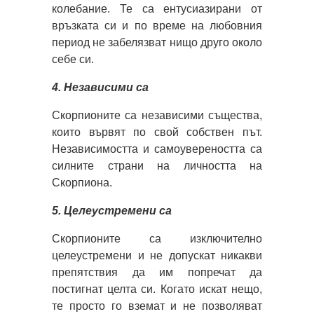
колебание. Те са ентусиазирани от
връзката си и по време на любовния
период не забелязват нищо друго около
себе си.
4. Независими са
Скорпионите са независими същества,
които вървят по свой собствен път.
Независимостта и самоувереността са
силните страни на личността на
Скорпиона.
5. Целеустремени са
Скорпионите са изключително
целеустремени и не допускат никакви
препятствия да им попречат да
постигнат целта си. Когато искат нещо,
те просто го вземат и не позволяват