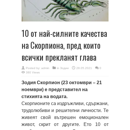
10 от най-силните качества
на Скорпиона, пред които
всички прекланят глава
Posted by:
admin
in
Зодии
28.05.2021
0
380 Views
Зодия Скорпион (23 октомври – 21
ноември) е представител на
стихията на водата.
Скорпионите са издръжливи, сдържани,
трудолюбиви и решителни личности. Те
живеят свой вътрешен емоционален
живот, скрит от другите. Ето 10 от