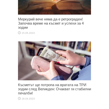
Меркурий вече няма да е ретрограден!
Започва време на късмет и успехи за 4
зодии
15.05.2023
Късметът ще потропа на вратата на ТРИ
зодии след Великден: Очакват ги стабилни
печалби!
18.04.2023