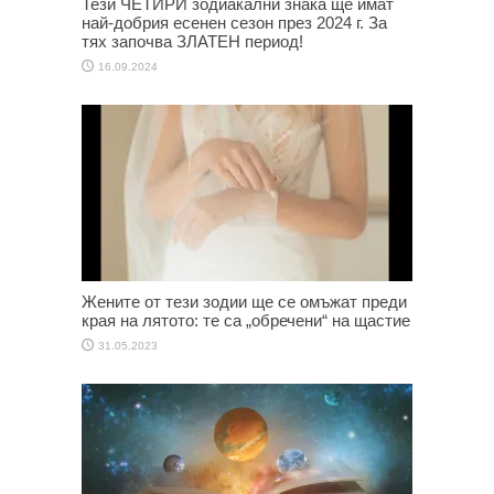
Тези ЧЕТИРИ зодиакални знака ще имат
най-добрия есенен сезон през 2024 г. За
тях започва ЗЛАТЕН период!
16.09.2024
Жените от тези зодии ще се омъжат преди
края на лятото: те са „обречени“ на щастие
31.05.2023