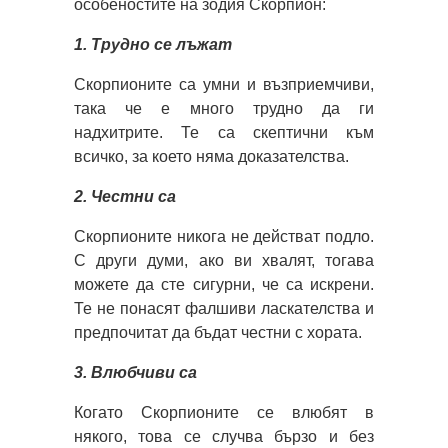
особеностите на зодия Скорпион:
1. Трудно се лъжат
Скорпионите са умни и възприемчиви,
така че е много трудно да ги
надхитрите. Те са скептични към
всичко, за което няма доказателства.
2. Честни са
Скорпионите никога не действат подло.
С други думи, ако ви хвалят, тогава
можете да сте сигурни, че са искрени.
Те не понасят фалшиви ласкателства и
предпочитат да бъдат честни с хората.
3. Влюбчиви са
Когато Скорпионите се влюбят в
някого, това се случва бързо и без