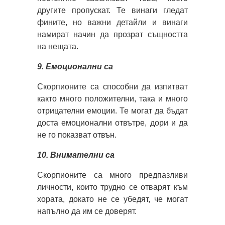
другите пропускат. Те винаги гледат
фините, но важни детайли и винаги
намират начин да прозрат същността
на нещата.
9. Емоционални са
Скорпионите са способни да изпитват
както много положителни, така и много
отрицателни емоции. Те могат да бъдат
доста емоционални отвътре, дори и да
не го показват отвън.
10. Внимателни са
Скорпионите са много предпазливи
личности, които трудно се отварят към
хората, докато не се убедят, че могат
напълно да им се доверят.