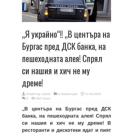
„Я украйно“!! „В центъра на
Бургас пред ДСК банка, на
пешеходната алея! Спрял
си нашия и хич не му
дреме!
Posted by:
admin
in
Коментари
11.04.2022
0
940 Views
„В центъра на Бургас пред ДСК
банка, на пешеходната алея! Спрял
си нашия и хич не му дреме! В
ресторанти и дискотеки ядат и пият