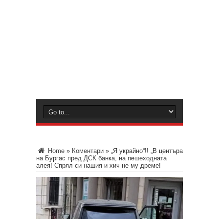
Home
»
Коментари
»
„Я украйно“!! „В центъра
на Бургас пред ДСК банка, на пешеходната
алея! Спрял си нашия и хич не му дреме!