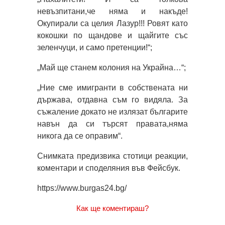
невъзпитани,че няма и накъде!
Окупирали са целия Лазур!!! Ровят като
кокошки по щандове и щайгите със
зеленчуци, и само претенции!“;
„Май ще станем колония на Украйна…“;
„Ние сме имигранти в собствената ни
държава, отдавна съм го видяла. За
съжаление докато не излязат българите
навън да си търсят правата,няма
никога да се оправим“.
Снимката предизвика стотици реакции,
коментари и споделяния във Фейсбук.
https://www.burgas24.bg/
Как ще коментираш?