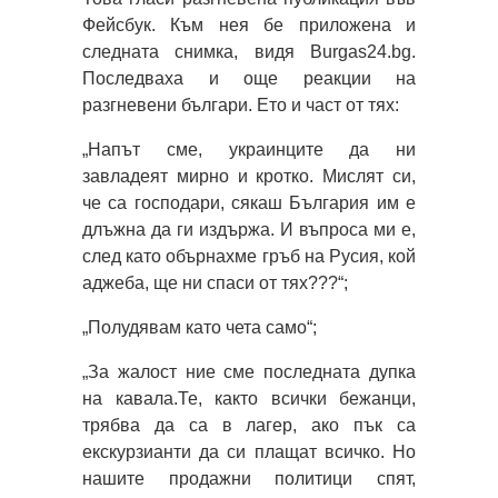
Фейсбук. Към нея бе приложена и
следната снимка, видя Burgas24.bg.
Последваха и още реакции на
разгневени българи. Ето и част от тях:
„Напът сме, украинците да ни
завладеят мирно и кротко. Мислят си,
че са господари, сякаш България им е
длъжна да ги издържа. И въпроса ми е,
след като обърнахме гръб на Русия, кой
аджеба, ще ни спаси от тях???“;
„Полудявам като чета само“;
„За жалост ние сме последната дупка
на кавала.Те, както всички бежанци,
трябва да са в лагер, ако пък са
екскурзианти да си плащат всичко. Но
нашите продажни политици спят,