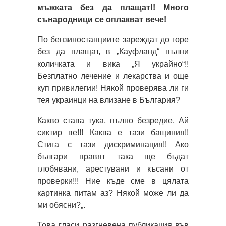
мъжката без да плащат!! Много
сънародници се оплакват вече!
По бензиностанциите зареждат до горе
без да плащат, в „Кауфланд“ пълни
количката и вика „Я украйно“!!
Безплатно лечение и лекарства и още
куп привилегии! Някой проверява ли ги
тея украинци на влизане в България?
Какво става тука, пълно безредие. Ай
сиктир ве!!! Каква е тази бащиния!!
Стига с тази дискриминация!! Ако
българи правят така ще бъдат
глобявани, арестувани и късани от
проверки!!! Ние къде сме в цялата
картинка питам аз? Някой може ли да
ми обясни?„.
Това гласи разгневена публикация във