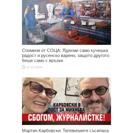
Спомени от СОЦА: Ядяхме само кучешка
радост и русенско варено, защото другото
беше само с връзки
17.12.2024
Мартин Карбовски: Телевизиите съсипаха