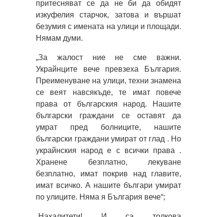
притесняват се да не би да обидят
изкуфелия старчок, затова и вършат
безумия с имената на улици и площади.
Нямам думи.
„За жалост ние не сме важни.
Украйнците вече превзеха България.
Преименуване на улици, техни знамена
се веят навсякъде, те имат повече
права от българския народ. Нашите
български граждани се оставят да
умрат пред болниците, нашите
български граждани умират от глад . Но
украйнския народ е с всички права .
Хранене безплатно, лекуване
безплатно, имат покрив над главите,
имат всичко. А нашите българи умират
по улиците. Няма я България вече“;
„Нахалитети! И са толкова