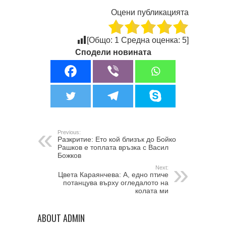
Оцени публикацията
[Общо:
1
Средна оценка:
5
]
Сподели новината
Previous:
Разкритие: Ето кой близък до Бойко
Рашков е топлата връзка с Васил
Божков
Next:
Цвета Караянчева: А, едно птиче
потанцува върху огледалото на
колата ми
ABOUT ADMIN