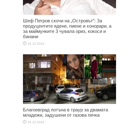
Шеф Петров скочи на „Островът“: За
продуцентите ядене, пиене и хонорари, а
за маймунките 3 чувала ориз, кокоси и
банани
16.12.2024
Благоевград потъна в траур за двамата
младежи, задушени от газова печка
16.12.2024