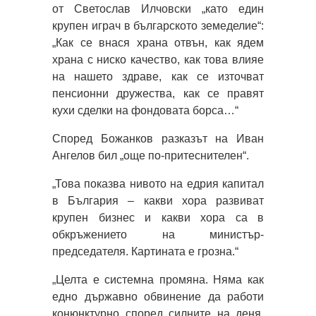
от Светослав Илчовски „като един
крупен играч в българското земеделие“:
„Как се внася храна отвън, как ядем
храна с ниско качество, как това влияе
на нашето здраве, как се източват
пенсионни дружества, как се правят
кухи сделки на фондовата борса…“
Според Божанков разказът на Иван
Ангелов бил „още по-притеснителен“.
„Това показва нивото на едрия капитал
в България – какви хора развиват
крупен бизнес и какви хора са в
обкръжението на министър-
председателя. Картината е грозна.“
„Целта е системна промяна. Няма как
едно държавно обвинение да работи
конюнктурно според силните на деня.