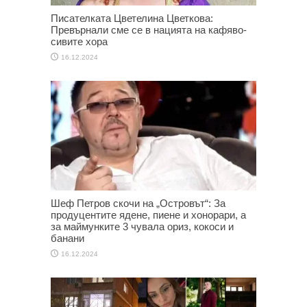
Писателката Цветелина Цветкова:
Превърнали сме се в нацията на кафяво-
сивите хора
16.12.2024
Шеф Петров скочи на „Островът“: За
продуцентите ядене, пиене и хонорари, а
за маймунките 3 чувала ориз, кокоси и
банани
16.12.2024