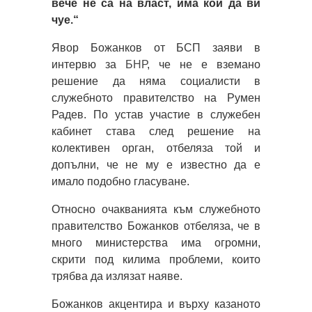
вече не са на власт, има кой да ви
чуе.“
Явор Божанков от БСП заяви в
интервю за
БНР
, че не е вземано
решение да няма социалисти в
служебното правителство на Румен
Радев. По устав участие в служебен
кабинет става след решение на
колективен орган, отбеляза той и
допълни, че не му е известно да е
имало подобно гласуване.
Относно очакванията към служебното
правителство Божанков отбеляза, че в
много министерства има огромни,
скрити под килима проблеми, които
трябва да излязат наяве.
Божанков акцентира и върху казаното