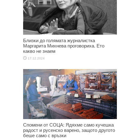
Близки до голямата журналистка
Маргарита Михнева проговориха. Ето
какво не знаем
17.12.2024
Спомени от СОЦА: Ядяхме само кучешка
радост и русенско варено, защото другото
беше само с връзки