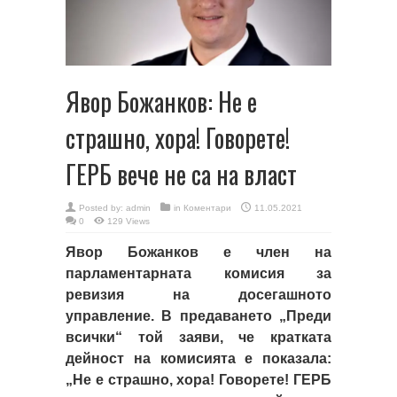
Явор Божанков: Не е
страшно, хора! Говорете!
ГЕРБ вече не са на власт
Posted by:
admin
in
Коментари
11.05.2021
0
129 Views
Явор Божанков е член на
парламентарната комисия за
ревизия на досегашното
управление. В предаването „Преди
всички“ той заяви, че кратката
дейност на комисията е показала:
„Не е страшно, хора! Говорете! ГЕРБ