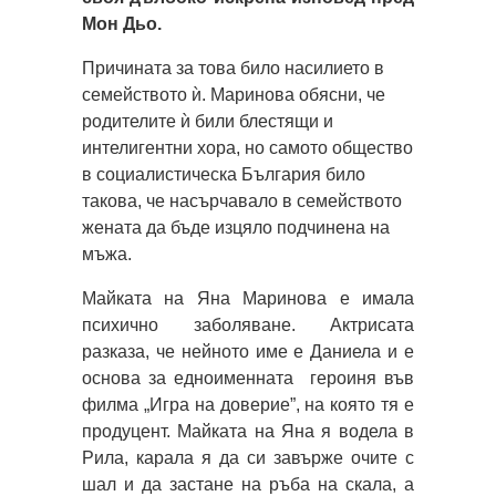
Мон Дьо.
Причината за това било насилието в
семейството ѝ. Маринова обясни, че
родителите ѝ били блестящи и
интелигентни хора, но самото общество
в социалистическа България било
такова, че насърчавало в семейството
жената да бъде изцяло подчинена на
мъжа.
Майката на Яна Маринова е имала
психично заболяване. Актрисата
разказа, че нейното име е Даниела и е
основа за едноименната героиня във
филма „Игра на доверие”, на която тя е
продуцент. Майката на Яна я водела в
Рила, карала я да си завърже очите с
шал и да застане на ръба на скала, а