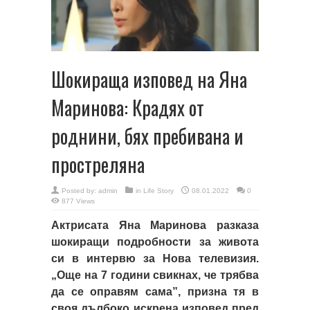
Шокираща изповед на Яна
Маринова: Крадях от
роднини, бях пребивана и
простреляна
Posted by:
admin
in
Life Story
08.01.2022
0
877 Views
Актрисата Яна Маринова разказа
шокиращи подробности за живота
си в интервю за Нова телевизия.
„Още на 7 години свикнах, че трябва
да се оправям сама”, призна тя в
своя дълбоко искрена изповед пред