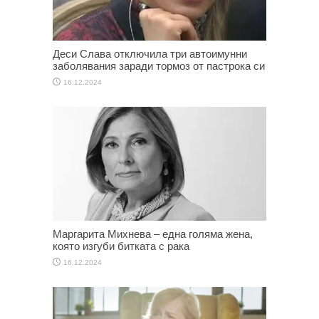
Деси Слава отключила три автоимунни
заболявания заради тормоз от пастрока си
16.12.2024
Маргарита Михнева – една голяма жена,
която изгуби битката с рака
16.12.2024