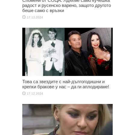
Спомени от СОЦА: Ядяхме само кучешка
радост и русенско варено, защото другото
беше само с връзки
17.12.2024
Това са звездите с най-дългогодишни и
крепки бракове у нас – да ги аплодираме!
17.12.2024