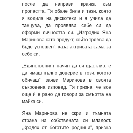
после да направи крачка към
пропастта. Тя обаче била и тази, която
я водила на дискотеки и я учила да
танцува, да проявява себе си да
оформи личността си. „Изградих Яна
Маринова като продукт, който трябва да
бъде успешен”, каза актрисата сама за
себе си.
„Единственият начин да си щастлив, е
да имаш пълно доверие в този, когото
обичаш”, заяви Маринова в своята
съкровена изповед. Тя призна, че все
още ѝ е рано да говори за смъртта на
майка си.
Яна Маринова не скри и тъмната
страна на собствената си младост.
„Крадях от богатите роднини”, призна