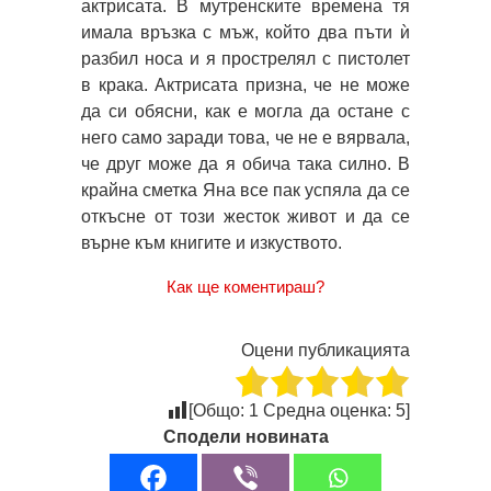
актрисата. В мутренските времена тя
имала връзка с мъж, който два пъти ѝ
разбил носа и я прострелял с пистолет
в крака. Актрисата призна, че не може
да си обясни, как е могла да остане с
него само заради това, че не е вярвала,
че друг може да я обича така силно. В
крайна сметка Яна все пак успяла да се
откъсне от този жесток живот и да се
върне към книгите и изкуството.
Как ще коментираш?
Оцени публикацията
[Общо:
1
Средна оценка:
5
]
Сподели новината