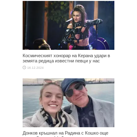
Космическият хонорар на Керана удари в
земята редица известни певци у нас
16.12.2024
Донков кръшнал на Радина с Кошко още