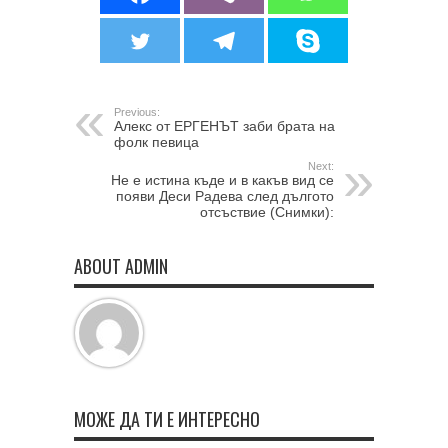
Previous:
Алекс от ЕРГЕНЪТ заби брата на
фолк певица
Next:
Не е истина къде и в какъв вид се
появи Деси Радева след дългото
отсъствие (Снимки):
ABOUT ADMIN
МОЖЕ ДА ТИ Е ИНТЕРЕСНО