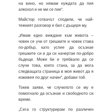
на вино, но нямам нуждата да пия
алкохол и не ми се пие“.
Майстор готвачът сподели, че най-
тежкият разговор е бил с дъщеря му.
„Имам едно виждане към живота –
човек се учи от грешките и човек става
по-добър, като успее да осъзнае
грешките си и да си начертае по-добро
бъдеще. Може би е трябвало да се
случи това, което стана, за да мога
следващата страница в моя живот да я
изживея по друг начин“, добави той.
Токев заяви, че случилото се му е
помогнало да осъзнае и свободното си
време.
„Сега го структурирам по различен