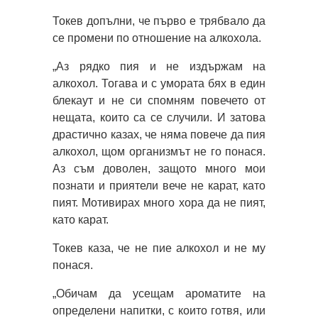
Токев допълни, че първо е трябвало да
се промени по отношение на алкохола.
„Аз рядко пия и не издържам на
алкохол. Тогава и с умората бях в един
блекаут и не си спомням повечето от
нещата, които са се случили. И затова
драстично казах, че няма повече да пия
алкохол, щом организмът не го понася.
Аз съм доволен, защото много мои
познати и приятели вече не карат, като
пият. Мотивирах много хора да не пият,
като карат.
Токев каза, че не пие алкохол и не му
понася.
„Обичам да усещам ароматите на
определени напитки, с които готвя, или