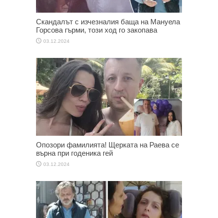
Скандалът с изчезналия баща на Мануела
Горсова гърми, този ход го закопава
03.12.2024
Опозори фамилията! Щерката на Раева се
върна при годеника гей
03.12.2024