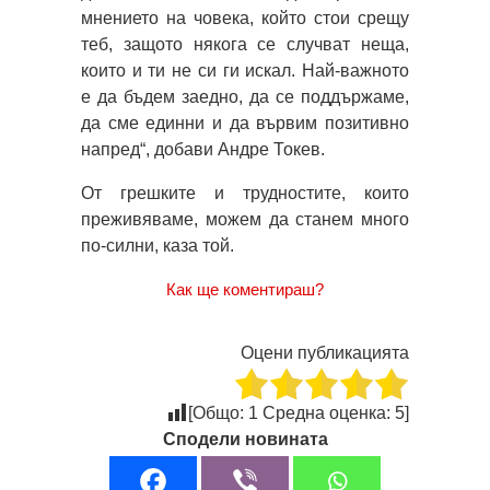
мнението на човека, който стои срещу
теб, защото някога се случват неща,
които и ти не си ги искал. Най-важното
е да бъдем заедно, да се поддържаме,
да сме единни и да вървим позитивно
напред“, добави Андре Токев.
От грешките и трудностите, които
преживяваме, можем да станем много
по-силни, каза той.
Как ще коментираш?
Оцени публикацията
[Общо:
1
Средна оценка:
5
]
Сподели новината