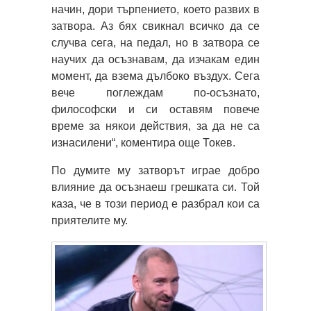
начин, дори търпението, което развих в
затвора. Аз бях свикнал всичко да се
случва сега, на педал, но в затвора се
научих да осъзнавам, да изчакам един
момент, да взема дълбоко въздух. Сега
вече поглеждам по-осъзнато,
философски и си оставям повече
време за някои действия, за да не са
изнасилени“, коментира още Токев.
По думите му затворът играе добро
влияние да осъзнаеш грешката си. Той
каза, че в този период е разбрал кои са
приятелите му.