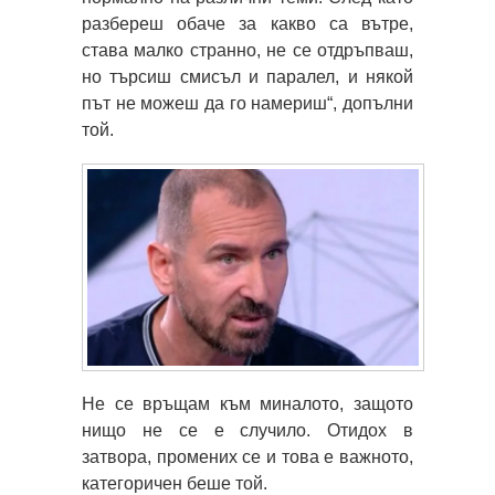
разбереш обаче за какво са вътре,
става малко странно, не се отдръпваш,
но търсиш смисъл и паралел, и някой
път не можеш да го намериш“, допълни
той.
Не се връщам към миналото, защото
нищо не се е случило. Отидох в
затвора, промених се и това е важното,
категоричен беше той.