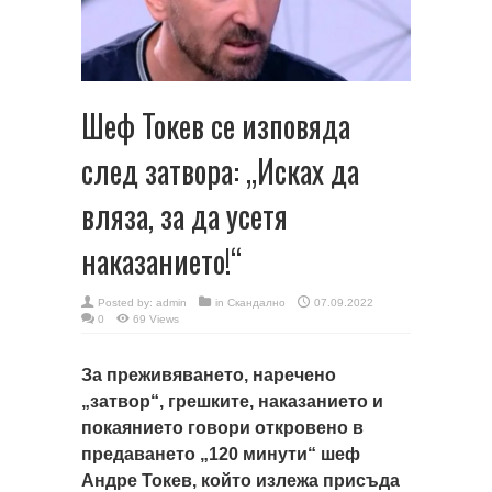
Шеф Токев се изповяда
след затвора: „Исках да
вляза, за да усетя
наказанието!“
Posted by:
admin
in
Скандално
07.09.2022
0
69 Views
За преживяването, наречено
„затвор“, грешките, наказанието и
покаянието говори откровено в
предаването „120 минути“ шеф
Андре Токев, който излежа присъда