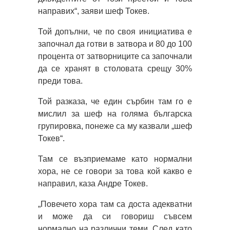
направих“, заяви шеф Токев.
Той допълни, че по своя инициатива е
започнал да готви в затвора и 80 до 100
процента от затворниците са започнали
да се хранят в столовата срещу 30%
преди това.
Той разказа, че един сърбин там го е
мислил за шеф на голяма българска
групировка, понеже са му казвали „шеф
Токев“.
Там се възприемаме като нормални
хора, не се говори за това кой какво е
направил, каза Андре Токев.
„Повечето хора там са доста адекватни
и може да си говориш съвсем
нормално на различни теми. След като