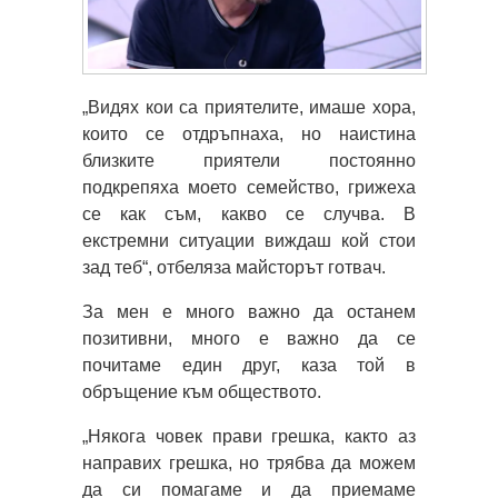
„Видях кои са приятелите, имаше хора,
които се отдръпнаха, но наистина
близките приятели постоянно
подкрепяха моето семейство, грижеха
се как съм, какво се случва. В
екстремни ситуации виждаш кой стои
зад теб“, отбеляза майсторът готвач.
За мен е много важно да останем
позитивни, много е важно да се
почитаме един друг, каза той в
обръщение към обществото.
„Някога човек прави грешка, както аз
направих грешка, но трябва да можем
да си помагаме и да приемаме