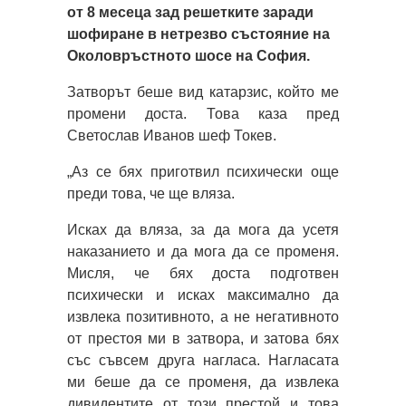
от 8 месеца зад решетките заради
шофиране в нетрезво състояние на
Околовръстното шосе на София.
Затворът беше вид катарзис, който ме
промени доста. Това каза пред
Светослав Иванов шеф Токев.
„Аз се бях приготвил психически още
преди това, че ще вляза.
Исках да вляза, за да мога да усетя
наказанието и да мога да се променя.
Мисля, че бях доста подготвен
психически и исках максимално да
извлека позитивното, а не негативното
от престоя ми в затвора, и затова бях
със съвсем друга нагласа. Нагласата
ми беше да се променя, да извлека
дивидентите от този престой и това