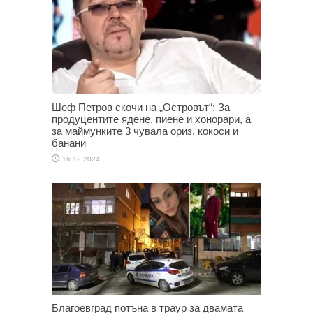
Шеф Петров скочи на „Островът“: За
продуцентите ядене, пиене и хонорари, а
за маймунките 3 чувала ориз, кокоси и
банани
16.12.2024
Благоевград потъна в траур за двамата