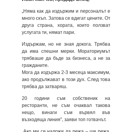
„Няма как да издържим и персоналът е
много скъп. Затова се вдигат цените. От
друга страна, хората, които ползват
услугата ти, нямат пари.
Издържам, но не зная докога. Трябва
да има спешни мерки. Мораториумът
трябваше да бъде за бизнеса, а не за
гражданите.
Мога да издържа 2-3 месеца максимум,
ако продължават в този дух. След това
трябва да затваряш.
20 години съм собственик на
ресторанти, не съм очаквал такова
нещо, винаги съм вървял във
възходяща линия”, заяви топ готвачът.
„Ако ми се наложи да режа – ще режа.