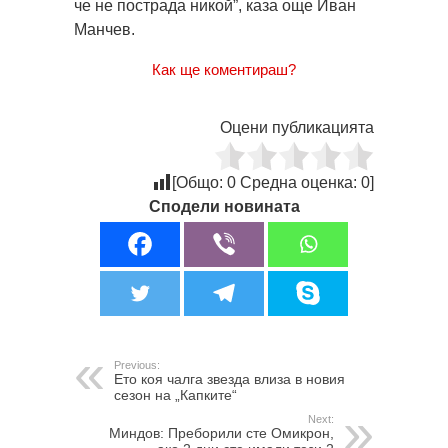
че не пострада никой”, каза още Иван
Манчев.
Как ще коментираш?
Оцени публикацията
[Общо:
0
Средна оценка:
0
]
Сподели новината
Previous:
Ето коя чалга звезда влиза в новия
сезон на „Капките“
Next:
Миндов: Преборили сте Омикрон,