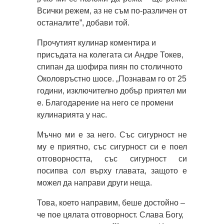
Всички режем, аз не съм по-различен от
останалите”, добави той.
Прочутият кулинар коментира и
присъдата на колегата си Андре Токев,
спипан да шофира пиян по столичното
Околовръстно шосе. „Познавам го от 25
години, изключително добър приятел ми
е. Благодарение на него се промени
кулинарията у нас.
Мъчно ми е за него. Със сигурност не
му е приятно, със сигурност си е поел
отговорността, със сигурност си
посипва сол върху главата, защото е
можел да направи други неща.
Това, което направим, беше достойно –
че пое цялата отговорност. Слава Богу,