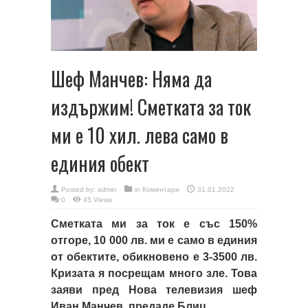
Шеф Манчев: Няма да
издържим! Сметката за ток
ми е 10 хил. лева само в
единия обект
Posted by:
admin
in
Коментари
31.01.2022
0
45 Views
Сметката ми за ток е със 150%
отгоре, 10 000 лв. ми е само в единия
от обектите, обикновено е 3-3500 лв.
Кризата я посрещам много зле. Това
заяви пред Нова телевизия шеф
Иван Манчев, предаде Блиц.