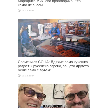
Маргарита Михнева проговориха. Ето
какво не знаем
17.12.2024
Спомени от СОЦА: Ядяхме само кучешка
радост и русенско варено, защото другото
беше само с връзки
17.12.2024