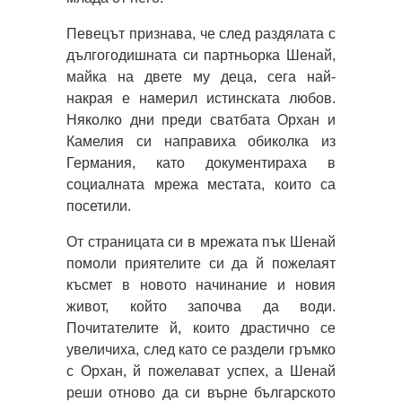
Певецът признава, че след раздялата с
дългогодишната си партньорка Шенай,
майка на двете му деца, сега най-
накрая е намерил истинската любов.
Няколко дни преди сватбата Орхан и
Камелия си направиха обиколка из
Германия, като документираха в
социалната мрежа местата, които са
посетили.
От страницата си в мрежата пък Шенай
помоли приятелите си да й пожелаят
късмет в новото начинание и новия
живот, който започва да води.
Почитателите й, които драстично се
увеличиха, след като се раздели гръмко
с Орхан, й пожелават успех, а Шенай
реши отново да си върне българското