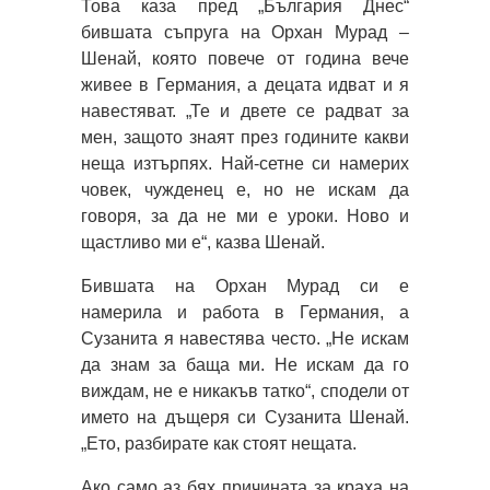
Това каза пред „България Днес“
бившата съпруга на Орхан Мурад –
Шенай, която повече от година вече
живее в Германия, а децата идват и я
навестяват. „Те и двете се радват за
мен, защото знаят през годините какви
неща изтърпях. Най-сетне си намерих
човек, чужденец е, но не искам да
говоря, за да не ми е уроки. Ново и
щастливо ми е“, казва Шенай.
Бившата на Орхан Мурад си е
намерила и работа в Германия, а
Сузанита я навестява често. „Не искам
да знам за баща ми. Не искам да го
виждам, не е никакъв татко“, сподели от
името на дъщеря си Сузанита Шенай.
„Ето, разбирате как стоят нещата.
Ако само аз бях причината за краха на