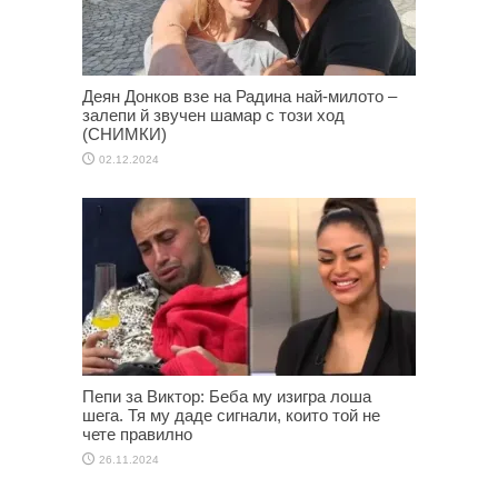
Деян Донков взе на Радина най-милото –
залепи й звучен шамар с този ход
(СНИМКИ)
02.12.2024
Пепи за Виктор: Беба му изигра лоша
шега. Тя му даде сигнали, които той не
чете правилно
26.11.2024