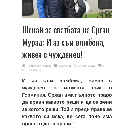
Шенай за сватбата на Орган
Мурад: И аз съм влюбена,
живея с чужденец!
Posted by:
admin
in
Клюки
20.05.2022
0
875 Views
И аз съм влюбена, живея с
чужденец, в момента съм в
Германия. Орхан има пълното право
да прави каквото реши и да се жени
за когото реши. Той и преди правеше
каквото си иска, но сега поне има
правото да гo прави.”