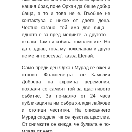
нашия брак, поне Орхан да беше добър
баща, а то и това не е. Въобще не
контактува с никое от двете деца.
Честно казано, той има две лица –
едното е за пред медиите, а другото –
вкъщи. Там си избива комплексите. Но
да е здрав, това му пожелавам и друго
не ме интересува“, казва Шенай.
Само преди ден Орхан Мурад се ожени
отново. Фолкпевецът взе Камелия
Добрева на скромна церемония,
похвали се самият той за щастливото
събитие. За по-малко от 24 часа
публикацията им събра хиляди лайкове
и стотици честитки. На описанието
Мурад споделя, че се чувства щастлив.
От снимките се вижда, че булката е по-
млада от него.