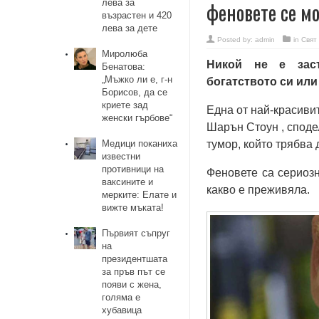
лева за
феновете се мо
възрастен и 420
лева за дете
Posted by:
admin
in
Свят
Миролюба
Никой не е заст
Бенатова:
„Мъжко ли е, г-н
богатството си или
Борисов, да се
криете зад
Една от най-красиви
женски гърбове“
Шарън Стоун , сподел
Медици поканиха
тумор, който трябва 
известни
противници на
Феновете са сериозн
ваксините и
какво е преживяла.
мерките: Елате и
вижте мъката!
Първият съпруг
на
президентшата
за пръв път се
появи с жена,
голяма е
хубавица