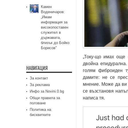
Камен
Воденичаров:
„Имам
информация за
високопоставен
служител в
държавата,
близък до Бойко
Борисов"
„Току-що имах още 
двойна епидурална.
НАВИГАЦИЯ
голям фиброиден т
дамите: не се прес
За контакт
мнение. Може да ви 
За реклама
се възстановя напъл
Инфо за Novini.0.bg
написа тя.
Общи правила за
ползване
Политика на
бисквитките