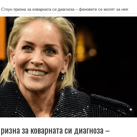
Стоун призна за коварната си диагноза – феновете се молят за нея:
ризна за коварната си диагноза –