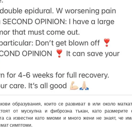
кови образувания, които се развиват в или около маткат
стоят от мускулна и фиброзна тъкан, като размерите 
га са известни като миоми и много жени не знаят, че им
ямат симптоми.