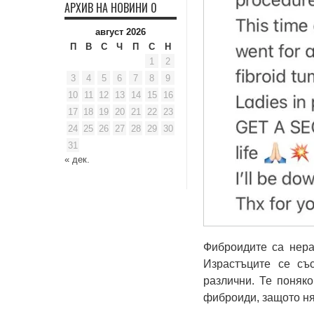
АРХИВ НА НОВИНИ 0
август 2026
П
В
С
Ч
П
С
Н
1
2
3
4
5
6
7
8
9
10
11
12
13
14
15
16
17
18
19
20
21
22
23
24
25
26
27
28
29
30
31
« дек.
Фиброидите са нера
Израстъците се съ
различни. Те поняко
фиброиди, защото н