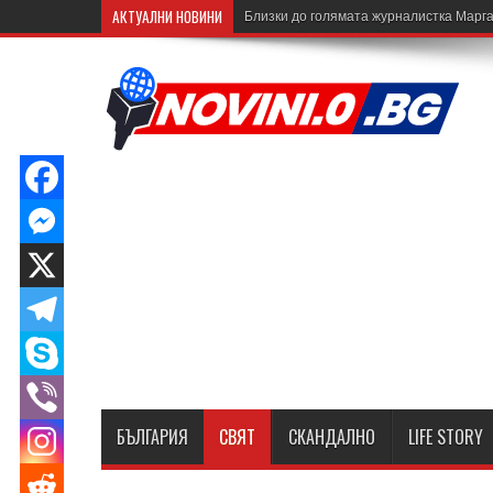
АКТУАЛНИ НОВИНИ
Близки до голямата журналистка Марга
БЪЛГАРИЯ
СВЯТ
СКАНДАЛНО
LIFE STORY