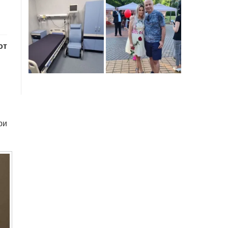
от
ри