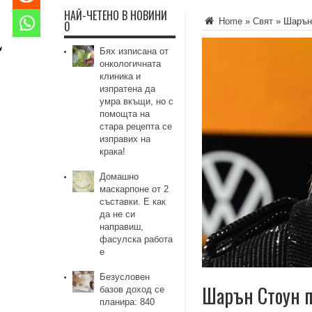
НАЙ-ЧЕТЕНО В НОВИНИ
Home
»
Свят
»
Шарън 
0
Бях изписана от
онкологичната
клиника и
изпратена да
умра вкъщи, но с
помощта на
стара рецепта се
изправих на
крака!
Домашно
маскарпоне от 2
съставки. Е как
да не си
направиш,
фасулска работа
е
Безусловен
Шарън Стоун п
базов доход се
планира: 840