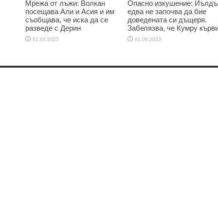
Мрежа от лъжи: Волкан
Опасно изкушение: Йълдъ
посещава Али и Асия и им
едва не започва да бие
съобщава, че иска да се
доведената си дъщеря.
разведе с Дерин
Забелязва, че Кумру кърв
01.06.2023
01.06.2023