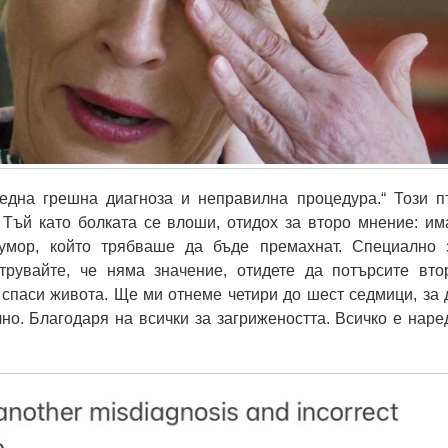
една грешна диагноза и неправилна процедура.“ Този п
 Тъй като болката се влоши, отидох за второ мнение: им
умор, който трябваше да бъде премахнат. Специално 
трувайте, че няма значение, отидете да потърсите вто
спаси живота. Ще ми отнеме четири до шест седмици, за 
но. Благодаря на всички за загрижеността. Всичко е наред