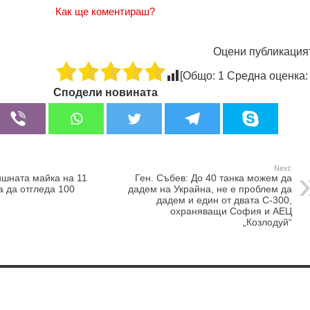
Как ще коментираш?
Оцени публикация
[Общо:
1
Средна оценка
Сподели новината
Next:
ишната майка на 11
Ген. Събев: До 40 танка можем да
а да отгледа 100
дадем на Украйна, не е проблем да
дадем и един от двата С-300,
охраняващи София и АЕЦ
„Козлодуй“