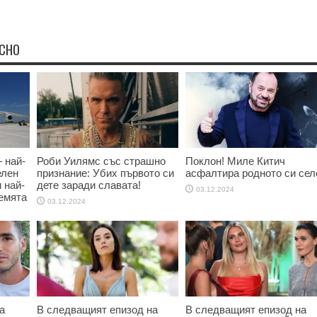
ЕСНО
 най-
Роби Уилямс със страшно
Поклон! Миле Китич
елен
признание: Убих първото си
асфалтира родното си сел
и най-
дете заради славата!
03.12.2024
емята
03.12.2024
а
В следващият епизод на
В следващият епизод на