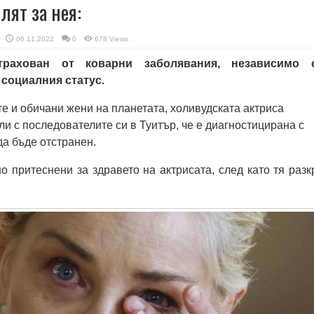
лят за нея:
06.11.2022
0
678 Views
рахован от коварни заболявания, независимо 
 социалния статус.
те и обичани жени на планетата, холивудската актриса
и с последователите си в Туитър, че е диагностицирана с
да бъде отстранен.
о притеснени за здравето на актрисата, след като тя разк