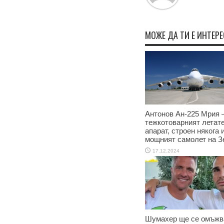
МОЖЕ ДА ТИ Е ИНТЕР
Антонов Ан-225 Мрия –
тежкотоварният летат
апарат, строен някога 
мощният самолет на З
17.12.2024
Шумахер ще се омъжв