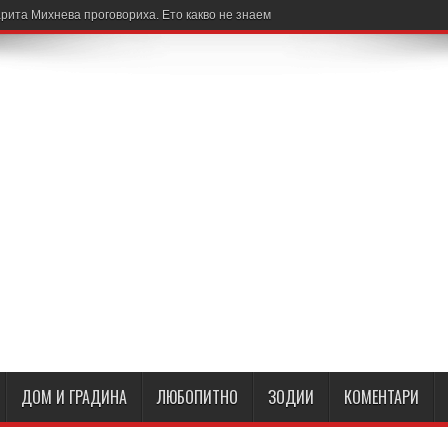
рита Михнева проговориха. Ето какво не знаем
ДОМ И ГРАДИНА
ЛЮБОПИТНО
ЗОДИИ
КОМЕНТАРИ