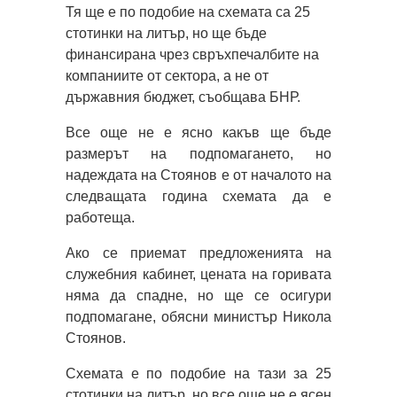
Тя ще е по подобие на схемата са 25
стотинки на литър, но ще бъде
финансирана чрез свръхпечалбите на
компаниите от сектора, а не от
държавния бюджет, съобщава БНР.
Все още не е ясно какъв ще бъде
размерът на подпомагането, но
надеждата на Стоянов е от началото на
следващата година схемата да е
работеща.
Ако се приемат предложенията на
служебния кабинет, цената на горивата
няма да спадне, но ще се осигури
подпомагане, обясни министър Никола
Стоянов.
Схемата е по подобие на тази за 25
стотинки на литър, но все още не е ясен