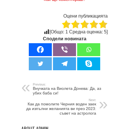
Оцени публикацията
[Общо:
1
Средна оценка:
5
]
Сподели новината
Previous:
Внучката на Виолета Донева: Да, аз
убих баба си!
Next:
Как да помолите Черния воден заек
да изпълни желанията ви през 2023:
съвет на астролога
ABOUT ADMIN