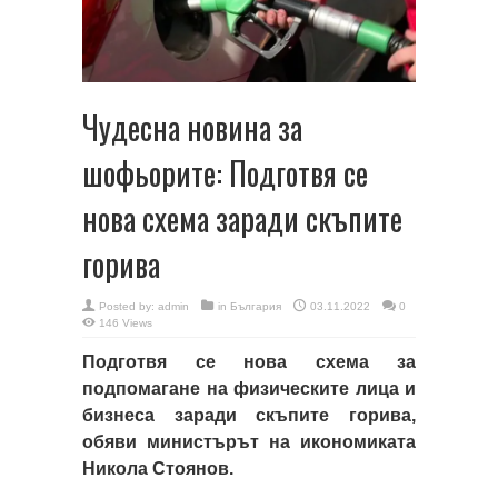
Чудесна новина за
шофьорите: Подготвя се
нова схема заради скъпите
горива
Posted by:
admin
in
България
03.11.2022
0
146 Views
Подготвя се нова схема за
подпомагане на физическите лица и
бизнеса заради скъпите горива,
обяви министърът на икономиката
Никола Стоянов.