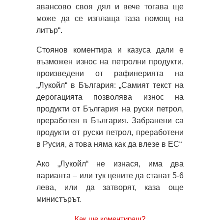
авансово своя дял и вече тогава ще
може да се изплаща таза помощ на
литър“.
Стоянов коментира и казуса дали е
възможен износ на петролни продукти,
произведени от рафинерията на
„Лукойл“ в България: „Самият текст на
дерогацията позволява износ на
продукти от България на руски петрол,
преработен в България. Забранени са
продукти от руски петрол, преработени
в Русия, а това няма как да влезе в ЕС“
Ако „Лукойл“ не изнася, има два
варианта – или тук цените да станат 5-6
лева, или да затворят, каза още
министърът.
Как ще коментираш?