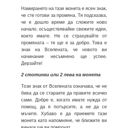
Намирането на тази монета е ясен знак,
че сте готови за промяна. Тя подсказва,
че е дошло време да сложите ново
начало, осъществявайки свежите идеи,
които имате. Не се страхувайте от
промяната – тя ще е за добро. Това е
знак на Вселената, че новото ви
начинание несъмнено ще успее.
Дерзайте!
2 стотинки или 2 лева на монета
Този знак от Вселената означава, че не
бива да се стараете да правите всичко
сами. Добре е, когато имате нужда от
помощ, да я потърсите, а не да се
мъчите. Хубаво е да приемете тази
монета като напомняне, че близките ви
винаги ще ви помогнат.