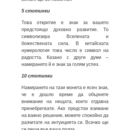
5 стотинки
Това откритие е знак за вашето
предстоящо духовно развитие. То
символизира Вселената и
божествената сила. В китайската
нумерология това число е символ на
радостта. Казано с други думи –
намирането й е знак за голям успех.
10 стотинки
Намирането на тази монета е ясен знак,
че е дошло време да обърнете
внимание на нещата, които отдавна
пренебрегвате. Ако предстои взимане
на важно решение, можете спокойно да
разчитате на интуицията си. Всичко ще
се реши във ваша полза.