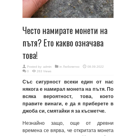
Често намирате монети на
пътя? Ето какво означава
това!
Posted by:
admin
in
Любопитно
08.09.2022
0
263 Views
Със сигурност всеки един от нас
някога е намирал монета на пътя. По
всяка вероятност, това, което
правите винаги, е да я приберете в
джоба си, смятайки я за късметче.
Незнайно защо, още от древни
времена се вярва, че откритата монета