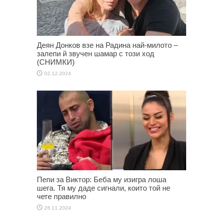
Деян Донков взе на Радина най-милото –
залепи й звучен шамар с този ход
(СНИМКИ)
02.12.2024
Пепи за Виктор: Беба му изигра лоша
шега. Тя му даде сигнали, които той не
чете правилно
26.11.2024