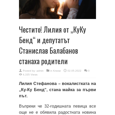
Честито! Лилия от „КуКу
Бенд“ и депутатът
Станислав Балабанов
станаха родители
Posted by:
admin
in
Клюки
02.05.2022
0
4,335 Views
Лилия Стефанова – вокалистката на
„Ку-Ку Бенд“, стана майка за първи
път.
Въпреки че 32-годишната певица все
още не е обявила радостната новина