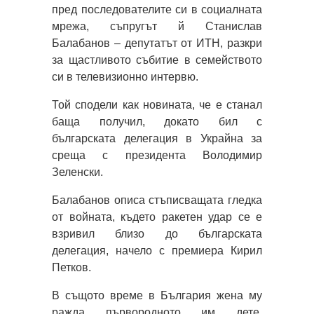
пред последователите си в социалната
мрежа, съпругът й Станислав
Балабанов – депутатът от ИТН, разкри
за щастливото събитие в семейството
си в телевизионно интервю.
Той сподели как новината, че е станал
баща получил, докато бил с
българската делегация в Украйна за
среща с президента Володимир
Зеленски.
Балабанов описа стъписващата гледка
от войната, където ракетен удар се е
взривил близо до българската
делегация, начело с премиера Кирил
Петков.
В същото време в България жена му
ражда първородното им дете.