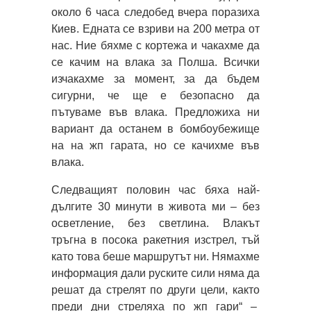
около 6 часа следобед вчера поразиха
Киев. Едната се взриви на 200 метра от
нас. Ние бяхме с кортежа и чакахме да
се качим на влака за Полша. Всички
изчакахме за момент, за да бъдем
сигурни, че ще е безопасно да
пътуваме във влака. Предложиха ни
вариант да останем в бомбоубежище
на на жп гарата, но се качихме във
влака.
Следващият половин час бяха най-
дългите 30 минути в живота ми – без
осветление, без светлина. Влакът
тръгна в посока ракетния изстрел, тъй
като това беше маршрутът ни. Нямахме
информация дали руските сили няма да
решат да стрелят по други цели, както
преди дни стреляха по жп гари“ –