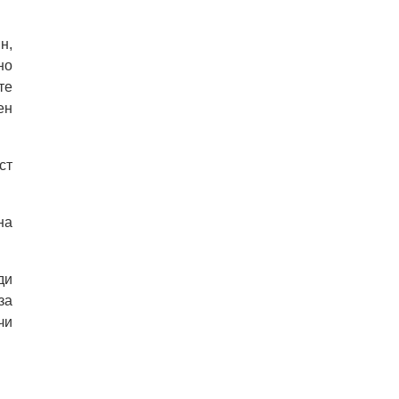
н,
но
те
ен
ст
на
ди
за
чи