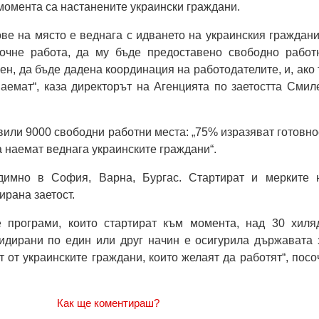
 момента са настанените украински граждани.
ове на място е веднага с идването на украинския граждани
очне работа, да му бъде предоставено свободно работ
ен, да бъде дадена координация на работодателите, и, ако 
наемат“, каза директорът на Агенцията по заетостта Смил
вили 9000 свободни работни места: „75% изразяват готовно
а наемат веднага украинските граждани“.
димно в София, Варна, Бургас. Стартират и мерките 
ирана заетост.
 програми, които стартират към момента, над 30 хиля
сидирани по един или друг начин е осигурила държавата 
т от украинските граждани, които желаят да работят“, посо
Как ще коментираш?