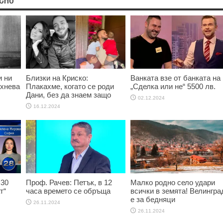
и ни
Близки на Криско:
Ванката взе от банката на
ихнева
Плакахме, когато се роди
„Сделка или не“ 5500 лв.
Дани, без да знаем защо
02.12.2024
16.12.2024
 30
Проф. Рачев: Петък, в 12
Малко родно село удари
т“
часа времето се обръща
всички в земята! Велингра
е за бедняци
26.11.2024
26.11.2024