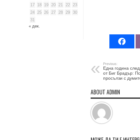
17
18
19
20
21
22
23
24
25
26
27
28
29
30
31
« дек.
Previous:
Една година след
от Биг Брадър: П
просълзи с думит
ABOUT ADMIN
МОЖЕ ДА ТИ Е ИНТЕР