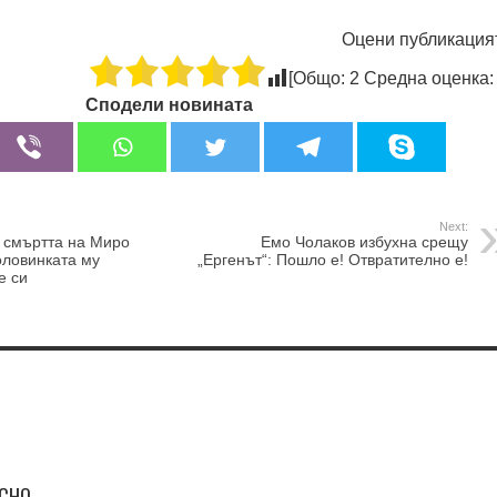
Оцени публикация
[Общо:
2
Средна оценка
Сподели новината
Next:
 смъртта на Миро
Емо Чолаков избухна срещу
оловинката му
„Ергенът“: Пошло е! Отвратително е!
е си
ЕСНО