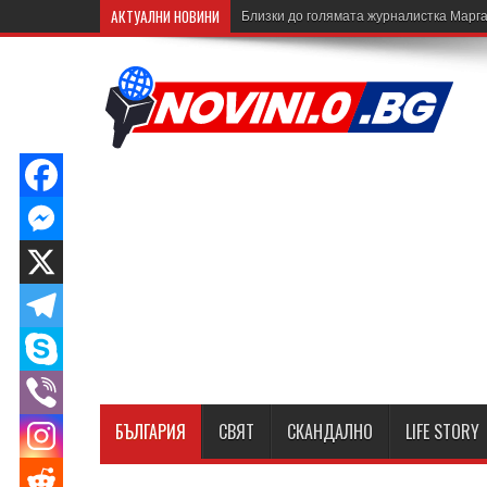
АКТУАЛНИ НОВИНИ
Близки до голямата журналистка Марга
БЪЛГАРИЯ
СВЯТ
СКАНДАЛНО
LIFE STORY