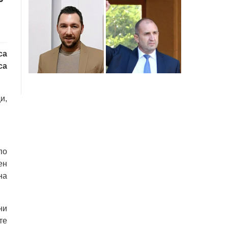
са
са
и,
по
ен
на
ни
те