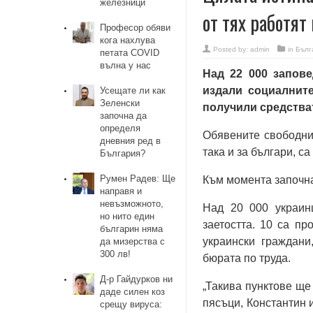
железници
от тях работят
Професор обяви
кога нахлува
Posted by:
admin
in
Бълг
петата COVID
вълна у нас
Над 22 000 запове
издали социалните
Усещате ли как
Зеленски
получили средства
започна да
определя
Обявените свободни 
дневния ред в
така и за българи, са
България?
Румен Радев: Ще
Към момента започнал
направя и
невъзможното,
Над 20 000 украин
но нито един
заетостта. 10 са пр
българин няма
украински граждани
да мизерства с
300 лв!
бюрата по труда.
Д-р Гайдурков ни
„Такива пунктове ще
даде силен коз
пясъци, Константин 
срещу вируcа: