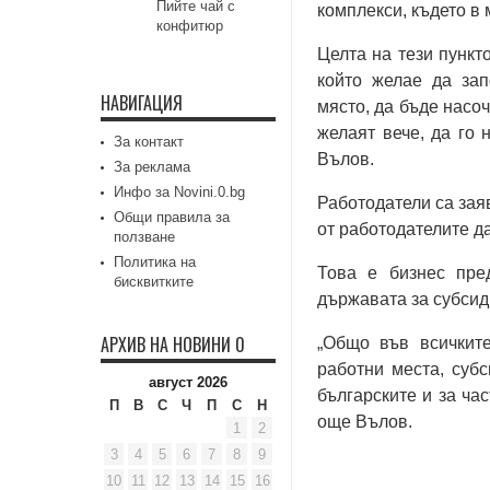
Пийте чай с
комплекси, където в
конфитюр
Целта на тези пункт
който желае да зап
НАВИГАЦИЯ
място, да бъде насоч
желаят вече, да го 
За контакт
Вълов.
За реклама
Инфо за Novini.0.bg
Работодатели са зая
Общи правила за
от работодателите д
ползване
Политика на
Това е бизнес пре
бисквитките
държавата за субсид
АРХИВ НА НОВИНИ 0
„Общо във всичките
работни места, суб
август 2026
българските и за час
П
В
С
Ч
П
С
Н
още Вълов.
1
2
3
4
5
6
7
8
9
10
11
12
13
14
15
16