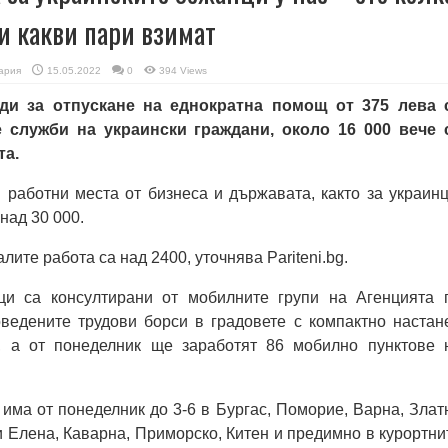
 и какви пари взимат
ария
15.05.2022
0
394 Views
ди за отпускане на еднократна помощ от 375 лева 
 служби на украински граждани, около 16 000 вече 
та.
работни места от бизнеса и държавата, както за украинц
 над 30 000.
ите работа са над 2400, уточнява Pariteni.bg.
ци са консултирани от мобилните групи на Агенцията 
оведените трудови борси в градовете с компактно настан
, а от понеделник ще заработят 86 мобилно пунктове 
 има от понеделник до 3-6 в Бургас, Поморие, Варна, Злат
и Елена, Каварна, Приморско, Китен и предимно в курортни