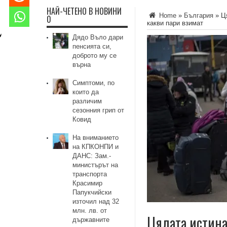
НАЙ-ЧЕТЕНО В НОВИНИ
Home
»
България
»
Ц
0
какви пари взимат
Дядо Въло дари
пенсията си,
доброто му се
върна
Симптоми, по
които да
различим
сезонния грип от
Ковид
На вниманието
на КПКОНПИ и
ДАНС: Зам.-
министърът на
транспорта
Красимир
Папукчийски
източил над 32
млн. лв. от
Цялата истина
държавните