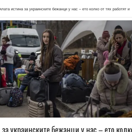
ялата истина за украинските бежанци у нас – ето колко от тях работят и
 за украинските бежанци у нас – ето колк