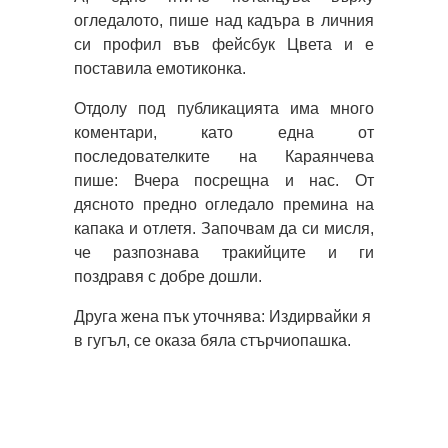
огледалото, пише над кадъра в личния
си профил във фейсбук Цвета и е
поставила емотиконка.
Отдолу под публикацията има много
коментари, като една от
последователките на Караянчева
пише: Вчера посрещна и нас. От
дясното предно огледало премина на
капака и отлетя. Започвам да си мисля,
че разпознава тракийците и ги
поздравя с добре дошли.
Друга жена пък уточнява: Издирвайки я
в гугъл, се оказа бяла стърчиопашка.