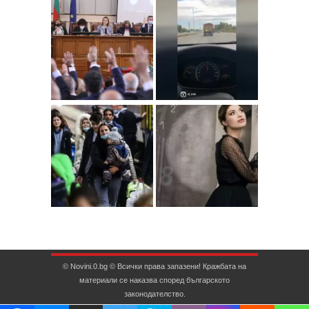
© Novini.0.bg © Всички права запазени! Кражбата на
материали се наказва според българското
законодателство.