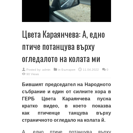
Цвета Караянчева: А, едно
птиче потанцува върху
огледалото на колата ми
Posted by:
admin
in
България
11.04.2022
0
90 Views
Бившият председател на Народното
събрание и един от силните хора в
ГЕРБ Цвета Караянчева пусна
кратко видео, в което показва
как птиченце танцува върху
страничното огледало на колата й.
А, едно птиче потанцува върху