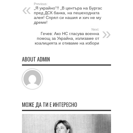
Previous:
„Я украйно“!! „В центъра на Бургас
пред ДСК банка, на пешеходната
алея! Спрял си нашия и хич не му
дреме!
Next:
Гечев: Ако НС гласува военна
помощ за Украйна, излизаме от
коалицията и отиваме на избори
ABOUT ADMIN
МОЖЕ ДА ТИ Е ИНТЕРЕСНО