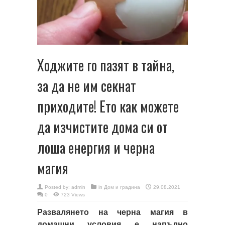
Ходжите го пазят в тайна,
за да не им секнат
приходите! Ето как можете
да изчистите дома си от
лоша енергия и черна
магия
Posted by:
admin
in
Дом и градина
29.08.2021
0
723 Views
Развалянето на черна магия в
домашни условия е напълно