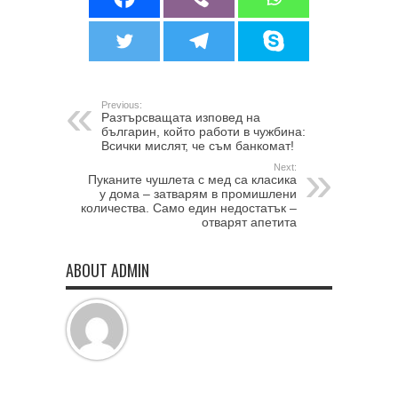
Previous:
Разтърсващата изповед на
българин, който работи в чужбина:
Всички мислят, че съм банкомат!
Next:
Пуканите чушлета с мед са класика
у дома – затварям в промишлени
количества. Само един недостатък –
отварят апетита
ABOUT ADMIN