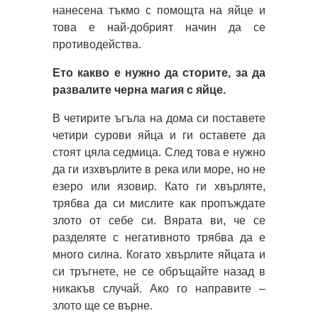
нанесена тъкмо с помощта на яйце и
това е най-добрият начин да се
противодейства.
Ето какво е нужно да сторите, за да
развалите черна магия с яйце.
В четирите ъгъла на дома си поставете
четири сурови яйца и ги оставете да
стоят цяла седмица. След това е нужно
да ги изхвърлите в река или море, но не
езеро или язовир. Като ги хвърляте,
трябва да си мислите как пропъждате
злото от себе си. Вярата ви, че се
разделяте с негативното трябва да е
много силна. Когато хвърлите яйцата и
си тръгнете, не се обръщайте назад в
никакъв случай. Ако го направите –
злото ще се върне.