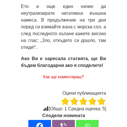
Ето и още един начин да
неутрализирате негативна външна
намеса. В продължение на три дни
поред си взимайте вана с морска сол, а
след последното къпане кажете високо
на глас: „Зло, откъдето си дошло, там
отиди!“.
Ако Ви е харесала статията, ще Ви
бъдем благодарни ако я споделите!
Как ще коментираш?
Оцени публикацията
[Общо:
1
Средна оценка:
5
]
Сподели новината