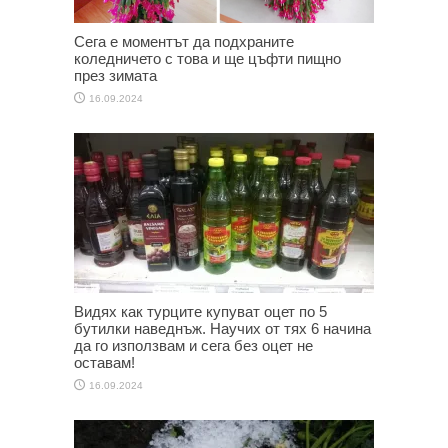
Сега е моментът да подхраните
коледничето с това и ще цъфти пищно
през зимата
16.09.2024
Видях как турците купуват оцет по 5
бутилки наведнъж. Научих от тях 6 начина
да го използвам и сега без оцет не
оставам!
16.09.2024