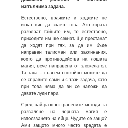
изпълнима задача.
Естествено, врачките и ходжите не
искат вие да знаете това. Ако хората
разберат тайните им, то естествено,
приходите им ще секнат. Ще престанат
да ходят при тях, за да им бъде
направен талисман или заклинания,
което да противодейства на лошата
магия, вече направена от зложелател.
Та така – съвсем спокойно можете да
се справите сами и с тази задача, като
при това няма да ви се наложи да
давате луди пари.
Сред най-разпространените методи за
разваляне на черната магия е
използването на яйце. Чудите се защо?
Ами защото много често вредата е