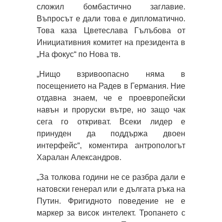
сложил бомбастично заглавие.
Въпросът е дали това е дипломатично.
Това каза Цветеслава Гълъбова от
Инициативния комитет на президента в
„На фокус“ по Нова тв.
„Нищо взривоопасно няма в
посещението на Радев в Германия. Ние
отдавна знаем, че е проевропейски
навън и проруски вътре, но защо чак
сега го откриват. Всеки лидер е
принуден да поддържа двоен
интерфейс“, коментира антропологът
Харалан Александров.
„За толкова години не се разбра дали е
натовски генерал или е дългата ръка на
Путин. Фригидното поведение не е
маркер за висок интелект. Тропането с