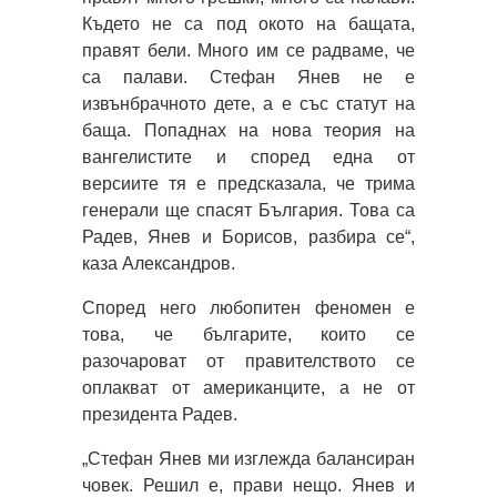
Където не са под окото на бащата,
правят бели. Много им се радваме, че
са палави. Стефан Янев не е
извънбрачното дете, а е със статут на
баща. Попаднах на нова теория на
вангелистите и според една от
версиите тя е предсказала, че трима
генерали ще спасят България. Това са
Радев, Янев и Борисов, разбира се“,
каза Александров.
Според него любопитен феномен е
това, че българите, които се
разочароват от правителството се
оплакват от американците, а не от
президента Радев.
„Стефан Янев ми изглежда балансиран
човек. Решил е, прави нещо. Янев и