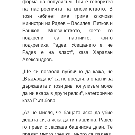
форма на популизъм. Той е говорител
на настроенията на мнозинството. В
този кабинет има трима ключови
министри на Радев – Василев, Петков и
Рашков. Мнозинството, което го
подкрепи, са партиите, които
подкрепиха Радев. Усещането е, че
Радев е на власт“, каза Харалан
Александров.
„Ще си позволя публично да кажа, че
„Възраждане“ са не вредни, а опасни за
държавата и този див популизъм може
да ни вкара в други релси“, категорично
каза Гълъбова.
„Аз не мисля, че бащата иска да убие
децата си, а иска да ги нашляпа. Радев
го прави с ласкава бащинска длан. Те
правят много грешки, много са палави.