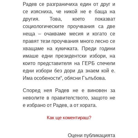
Радев се разграничиха един от друг и
се изясниха, че никой не е баща на
другия. Това, което показват
социологическите проучвания са две
неща – очакваме месия и когато се
правят тези проучвания много лесно се
хващаме на кукичката. Преди години
имаше едни президентски избори, на
които представителя на ГЕРБ спечели
едни избори без дори да знаем кой е.
Има особености“, обясни Гълъбова.
Според нея Радев не е виновен за
неволите в правителството, защото не
е избрано от Радев, а от хората.
Как ще коментираш?
Оцени публикацията