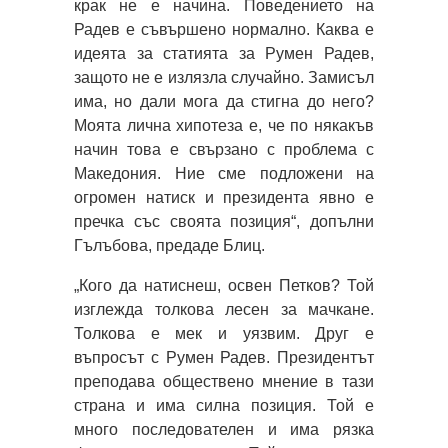
крак не е начина. Поведението на
Радев е съвършено нормално. Каква е
идеята за статията за Румен Радев,
защото не е излязла случайно. Замисъл
има, но дали мога да стигна до него?
Моята лична хипотеза е, че по някакъв
начин това е свързано с проблема с
Македония. Ние сме подложени на
огромен натиск и президента явно е
пречка със своята позиция“, допълни
Гълъбова, предаде Блиц.
„Кого да натиснеш, освен Петков? Той
изглежда толкова лесен за мачкане.
Толкова е мек и уязвим. Друг е
въпросът с Румен Радев. Президентът
преподава обществено мнение в тази
страна и има силна позиция. Той е
много последователен и има рязка