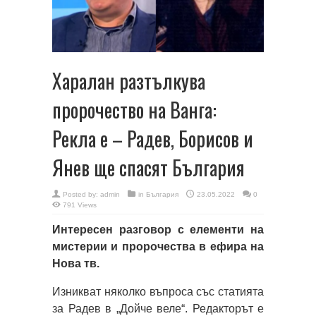
Харалан разтълкува
пророчество на Ванга:
Рекла е – Радев, Борисов и
Янев ще спасят България
Posted by:
admin
in
България
23.05.2022
0
791 Views
Интересен разговор с елементи на
мистерии и пророчества в ефира на
Нова тв.
Изникват няколко въпроса със статията
за Радев в „Дойче веле“. Редакторът е