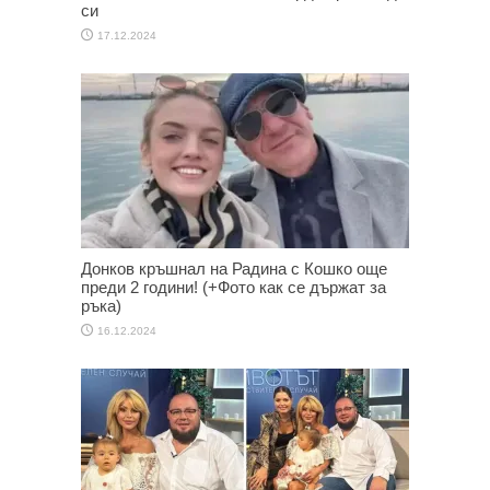
си
17.12.2024
Донков кръшнал на Радина с Кошко още
преди 2 години! (+Фото как се държат за
ръка)
16.12.2024