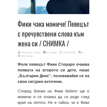
Фики чака момиче! Певецът
с прочувствени слова към
жена си / СНИМКА /
Posted by:
admin
in
Клюки
16.05.2021
0
686 Views
Фолк певецът Фики Стораро очаква
появата на второто си дете, пише
„България Днес“, позовавайки се на
свои сигурен източник.
Според близки на Фики бебето ще е
момиче и се очаква да се роди след
края на лятото. Не е тайна, че е Фики