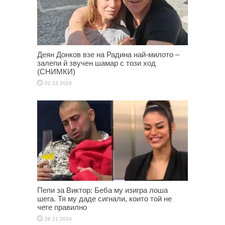
Деян Донков взе на Радина най-милото –
залепи й звучен шамар с този ход
(СНИМКИ)
02.12.2024
Пепи за Виктор: Беба му изигра лоша
шега. Тя му даде сигнали, които той не
чете правилно
26.11.2024