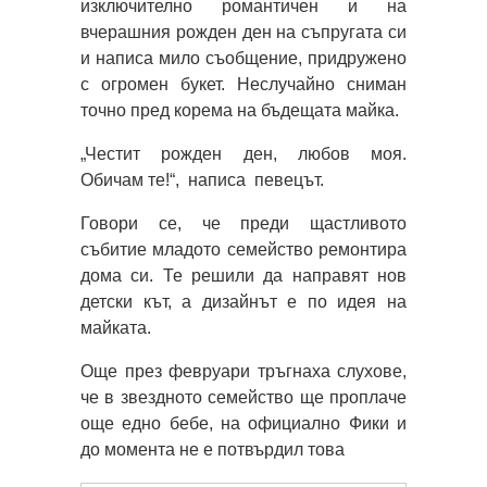
изключително романтичен и на
вчерашния рожден ден на съпругата си
и написа мило съобщение, придружено
с огромен букет. Неслучайно сниман
точно пред корема на бъдещата майка.
„Честит рожден ден, любов моя.
Обичам те!“, написа певецът.
Говори се, че преди щастливото
събитие младото семейство ремонтира
дома си. Те решили да направят нов
детски кът, а дизайнът е по идея на
майката.
Още през февруари тръгнаха слухове,
че в звездното семейство ще проплаче
още едно бебе, на официално Фики и
до момента не е потвърдил това