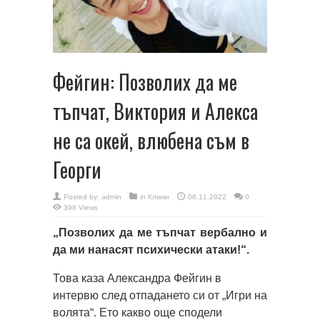
Фейгин: Позволих да ме
тъпчат, Виктория и Алекса
не са окей, влюбена съм в
Георги
Posted by:
admin
in
Клюки
06.11.2022
0
398 Views
„Позволих да ме тъпчат вербално и
да ми нанасят психически атаки!“.
Това каза Александра Фейгин в
интервю след отпадането си от „Игри на
волята“. Ето какво още сподели