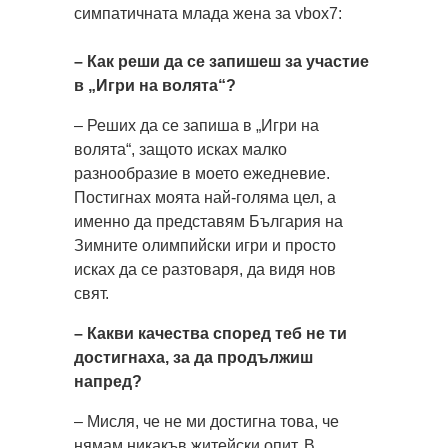
симпатичната млада жена за vbox7:
– Как реши да се запишеш за участие
в „Игри на волята“?
– Реших да се запиша в „Игри на
волята“, защото исках малко
разнообразие в моето ежедневие.
Постигнах моята най-голяма цел, а
именно да представям България на
Зимните олимпийски игри и просто
исках да се разтоваря, да видя нов
свят.
– Какви качества според теб не ти
достигнаха, за да продължиш
напред?
– Мисля, че не ми достигна това, че
нямам никакъв житейски опит. В