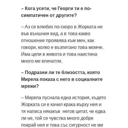
– Кога усети, че Георги ти е по-
симпатичен от другите?
– Аз се влюбих по-скоро в Жорката не
във външния вид, а в това какво
отношение проявява към мен, как
говори, колко е възпитано това момче.
Има цели в живота и това наистина
много ме впечатли.
– Подразни ли те близостта, която
Мирела показа с него в социалните
мрежи?
– Мирела пуснала една история, където
Жорката си е качил крака върху нея и
тя написа някакъв негов цитат, че едва
ли не, той се чувства много добре
покрай нея и това със сигурност не ми