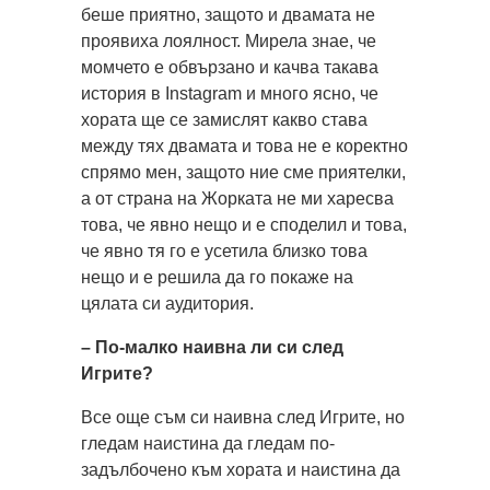
беше приятно, защото и двамата не
проявиха лоялност. Мирела знае, че
момчето е обвързано и качва такава
история в Instagram и много ясно, че
хората ще се замислят какво става
между тях двамата и това не е коректно
спрямо мен, защото ние сме приятелки,
а от страна на Жорката не ми харесва
това, че явно нещо и е споделил и това,
че явно тя го е усетила близко това
нещо и е решила да го покаже на
цялата си аудитория.
– По-малко наивна ли си след
Игрите?
Все още съм си наивна след Игрите, но
гледам наистина да гледам по-
задълбочено към хората и наистина да