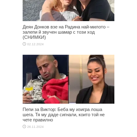
Деян Донков взе на Радина най-милото –
залепи й звучен шамар с този ход
(СНИМКИ)
02.12.2024
Пепи за Виктор: Беба му изигра лоша
шега. Тя му даде сигнали, които той не
чете правилно
26.11.2024