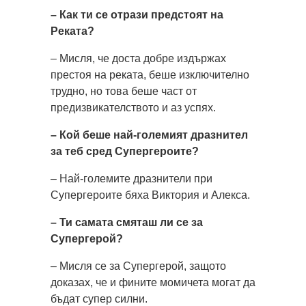
– Как ти се отрази предстоят на
Реката?
– Мисля, че доста добре издържах
престоя на реката, беше изключително
трудно, но това беше част от
предизвикателството и аз успях.
– Кой беше най-големият дразнител
за теб сред Супергероите?
– Най-големите дразнители при
Супергероите бяха Виктория и Алекса.
– Ти самата смяташ ли се за
Супергерой?
– Мисля се за Супергерой, защото
доказах, че и фините момичета могат да
бъдат супер силни.