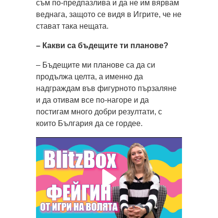
съм по-предпазлива и да не им вярвам
веднага, защото се видя в Игрите, че не
стават така нещата.
– Какви са бъдещите ти планове?
– Бъдещите ми планове са да си
продължа целта, а именно да
надграждам във фигурното пързаляне
и да отивам все по-нагоре и да
постигам много добри резултати, с
които България да се гордее.