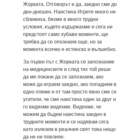
Жорката. Отговорът е да, заедно сме до
ден-днешен. Наистина Игрите много ни
сближиха, бяхме в много трудни
условия, където издържахме и сега ни
предстоят само хубави моменти, ще
трябва да се опознаем още, но за
момента всичко е истинско и вълшебно.
За първи път с Жорката се запознахме
на медицинските и след тях той реши
да ме покани да се запознаем, ако
може да играем заедно, ако попаднем в
едно племе и от там просто явно сме се
усетили, че сме наистина един за друг и
го видяхме видяхме. Видяхме, че
можем да бъдем наистина заедно в
трудните моменти и се надявам сега
като излезем в реалния свят това нищо
да не ни повлияе.