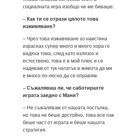
социалната игра изобщо не ме биваше.
– Как ти се отрази цялото това
изживяване?
– Чрез това изживяване аз наистина
израснах супер много и много хора го
видяха това, след като излязох и
естествено, това е в мой плюс и се
надявам от тук нататък в живота да ми
е много по-лесно да се оправям.
– Съжаляваш ли, че саботирахте
играта заедно с Мани?
– Не съжалявам от нашата постъпка,
но това не беше достойно, това все пак
беше част от играта и беше нашата
стратегия.