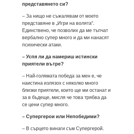
представянето си?
– За нищо не съжалявам от моето
представяне в „Игри на волята“.
Единствено, че позволих да ме тъпчат
вербално супер много и да ми нанасят
психически атаки.
– Успя ли да намериш истински
приятели вътре?
– Най-голямата победа за мен е, че
наистина излязох с няколко много
близки приятели, които ще ми останат и
за в бъдеще, мисля че това трябва да
се цени супер много.
– Супергерои или Непобедими?
– В сърцето винаги съм Супергерой.