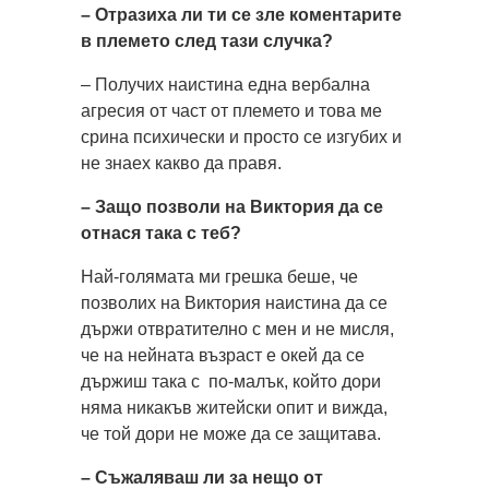
– Отразиха ли ти се зле коментарите
в племето след тази случка?
– Получих наистина една вербална
агресия от част от племето и това ме
срина психически и просто се изгубих и
не знаех какво да правя.
– Защо позволи на Виктория да се
отнася така с теб?
Най-голямата ми грешка беше, че
позволих на Виктория наистина да се
държи отвратително с мен и не мисля,
че на нейната възраст е окей да се
държиш така с по-малък, който дори
няма никакъв житейски опит и вижда,
че той дори не може да се защитава.
– Съжаляваш ли за нещо от