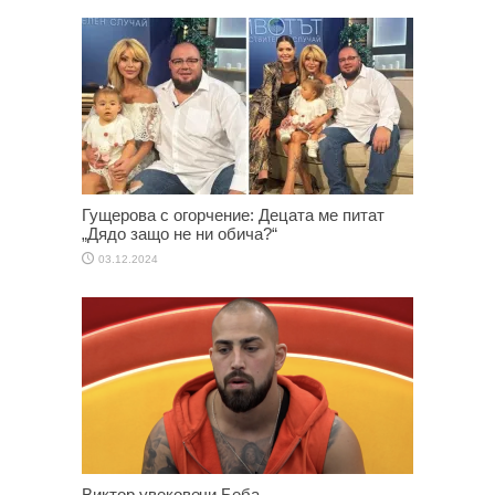
Гущерова с огорчение: Децата ме питат
„Дядо защо не ни обича?“
03.12.2024
Виктор увековечи Беба