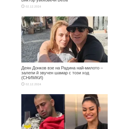
02.12.2024
Деян Донков взе на Радина най-милото –
залепи й звучен шамар с този ход
(СНИМКИ)
02.12.2024