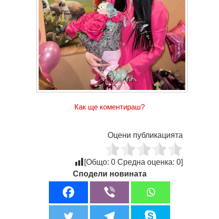
Как ще коментираш?
Оцени публикацията
[Общо:
0
Средна оценка:
0
]
Сподели новината