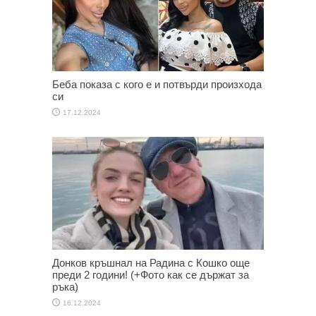
Беба показа с кого е и потвърди произхода
си
17.12.2024
Донков кръшнал на Радина с Кошко още
преди 2 години! (+Фото как се държат за
ръка)
16.12.2024