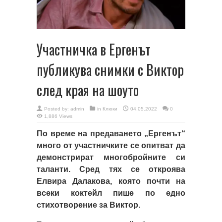
Участничка в Ергенът
публикува снимки с Виктор
след края на шоуто
Posted by:
admin
in
Клюки
04.05.2022
0
1,886 Views
По време на предаването „Ергенът“
много от участничките се опитват да
демонстрират многобройните си
таланти. Сред тях се откроява
Елвира Далакова, която почти на
всеки коктейл пише по едно
стихотворение за Виктор.