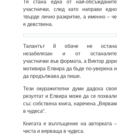
Тя стана една от най-обсъжданите
участнички, след като направи едно
твърде лично разкритие, а именно – че
е девствена.
Талантът й обаче не остана
незабелязан и от останалите
участнички във формата, а Виктор дори
мотивира Елвира да бъде по-уверена и
да продължава да пише.
Тези окуражителни думи дадоха своя
резултат и Елвира може да се похвали
със собствена книга, наречена „Вярвам
в чудеса“.
Книгата е въплъщение на авторката –
чиста и вярваща в чудеса.