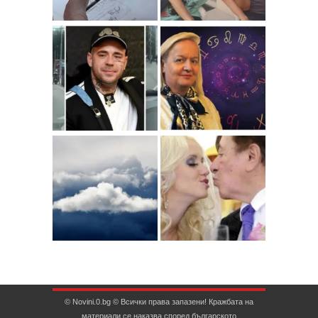
© Novini.0.bg © Всички права запазени! Кражбата на
материали се наказва според българското