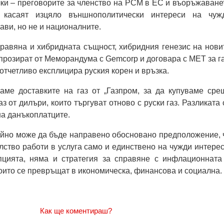
чки – преговорите за членство на РСМ в ЕС и въоръжаване
 касаят изцяло външнополитически интереси на чуж
ави, но не и националните.
равяна и хибридната същност, хибридния генезис на нови
прозират от Меморандума с Gemcorp и договара с МЕТ за га
отчетливо експлицира руския корен и връзка.
аме доставките на газ от „Газпром, за да купуваме сре
з от дилъри, които търгуват отново с руски газ. Разликата 
на данъкоплатците.
ойно може да бъде направено обосновано предположение, 
лство работи в услуга само и единствено на чужди интерес
цията, няма и стратегия за справяне с инфлационната
които се превръщат в икономическа, финансова и социална.
Как ще коментираш?