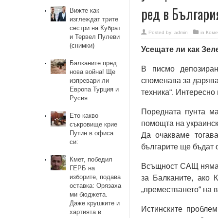
ред в Българи
Вижте как
изглеждат трите
сестри на Кубрат
Posted by:
admin
in
Коме
и Тервел Пулеви
(снимки)
Усещате ли как Зел
Балканите пред
В писмо депозиран
нова война! Ще
споменава за дарява
изпревари ли
Европа Турция и
техника“. Интересно
Русия
Поредната пунта ма
Ето какво
помощта на украинск
съкровище крие
Путин в офиса
Да очакваме тогав
си:
българите ще бъдат 
Кмет, победил
Всъщност САЩ нямат 
ГЕРБ на
изборите, подава
за Балканите, ако 
оставка: Орязаха
„преместването“ на в
ми бюджета.
Даже крушките и
Истинските проблем
хартията в