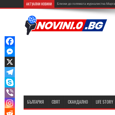
АКТУАЛНИ НОВИНИ
Близки до голямата журналистка Марга
БЪЛГАРИЯ
СВЯТ
СКАНДАЛНО
LIFE STORY