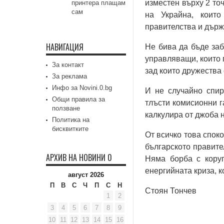
изместен върху 2 то
принтера плащам
сам
на Украйна, които
правителства и държ
НАВИГАЦИЯ
Не бива да бъде заб
управляващи, които 
За контакт
зад които дружества 
За реклама
Инфо за Novini.0.bg
И не случайно спир
Общи правила за
тлъсти комисионни га
ползване
калкулира от джоба 
Политика на
бисквитките
От всичко това спок
българското правите
АРХИВ НА НОВИНИ 0
Няма борба с коруп
енергийната криза, 
август 2026
П
В
С
Ч
П
С
Н
Стоян Тончев
1
2
3
4
5
6
7
8
9
10
11
12
13
14
15
16