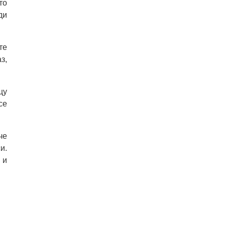
то
ди
те
з,
щу
се
че
и.
 и