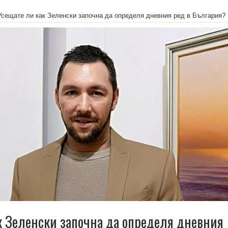
Усещате ли как Зеленски започна да определя дневния ред в България?
к Зеленски започна да определя дневния