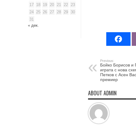
17
18
19
20
21
22
23
24
25
26
27
28
29
30
31
« дек.
Previous:
Бойко Борисов и 
играта с нова сх
Петков с Асен Вас
премиер
ABOUT ADMIN