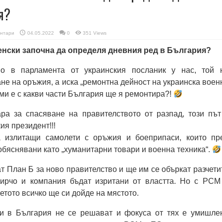
я?
нтари
04.05.2022
0
351 Views
енски започна да определя дневния ред в България?
о в парламента от украинския посланик у нас, той 
не на оръжия, а иска „ремонтна дейност на украинска воен
 ми е с какви части България ще я ремонтира?!
ра за спасяване на правителството от разпад, този път
ия президент!!!
а излитащи самолети с оръжия и боеприпаси, които пр
обяснявани като „хуманитарни товари и военна техника“.
План Б за ново правителство и ще им се объркат разчети
Кирчо и компания бъдат изритани от властта. Но с РСМ
етото всичко ще си дойде на мястото.
и в България не се решават и фокуса от тях е умишле