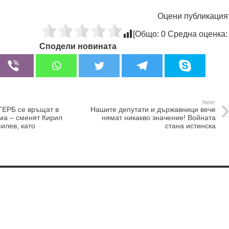
Оцени публикация
[Общо:
0
Средна оценка
Сподели новината
Next:
ГЕРБ се връщат в
Нашите депутати и държавници вече
ема – сменят Кирил
нямат никакво значение! Войната
илев, като
стана истинска