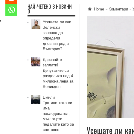
НАЙ-ЧЕТЕНО В НОВИНИ
Home
»
Коментари
»
0
Усещате ли как
Зеленски
започна да
определя
дневния ред в
България?
Дарявайте
заплати!
Депутатите си
разделиха над 4
милиона лева за
Великден
Емили
Тротинетката си
има
последовател,
мъж върти
педалите като за
Усещате ли ка
световно