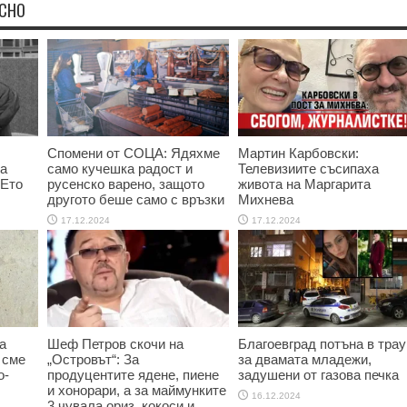
ЕСНО
Спомени от СОЦА: Ядяхме
Мартин Карбовски:
та
само кучешка радост и
Телевизиите съсипаха
 Ето
русенско варено, защото
живота на Маргарита
другото беше само с връзки
Михнева
17.12.2024
17.12.2024
а
Шеф Петров скочи на
Благоевград потъна в трау
 сме
„Островът“: За
за двамата младежи,
о-
продуцентите ядене, пиене
задушени от газова печка
и хонорари, а за маймунките
16.12.2024
3 чувала ориз, кокоси и