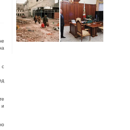
не
на
 с
ед
те
 и
но