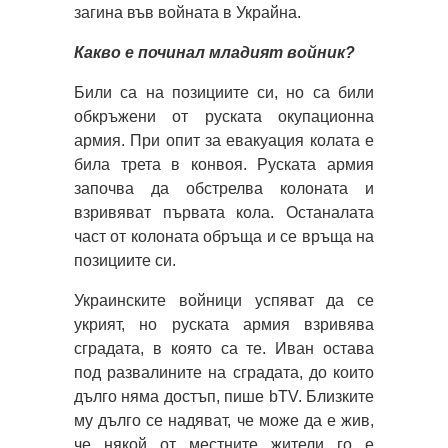
загина във войната в Украйна.
Какво е починал младият войник?
Били са на позициите си, но са били
обкръжени от руската окупационна
армия. При опит за евакуация колата е
била трета в конвоя. Руската армия
започва да обстрелва колоната и
взривяват първата кола. Останалата
част от колоната обръща и се връща на
позициите си.
Украинските войници успяват да се
укрият, но руската армия взривява
сградата, в която са те. Иван остава
под развалините на сградата, до които
дълго няма достъп, пише bTV. Близките
му дълго се надяват, че може да е жив,
че някой от местните жители го е