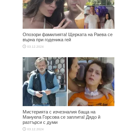
Опозори фамилията! Щерката на Раева се
върна при годеника гей
03.12.2024
Мистерията с изчезналия баща на
Мануела Горсова се заплита! Дядо й
разтърси с думи
03.12.2024