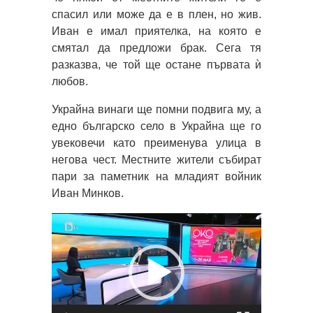
спасил или може да е в плен, но жив.
Иван е имал приятелка, на която е
смятал да предложи брак. Сега тя
разказва, че той ще остане първата ѝ
любов.
Украйна винаги ще помни подвига му, а
едно българско село в Украйна ще го
увековечи като преименува улица в
негова чест. Местните жители събират
пари за паметник на младият войник
Иван Минков.
Видео