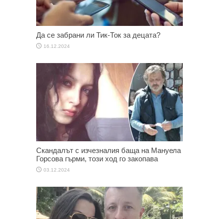
Да се забрани ли Тик-Ток за децата?
16.12.2024
Скандалът с изчезналия баща на Мануела
Горсова гърми, този ход го закопава
03.12.2024