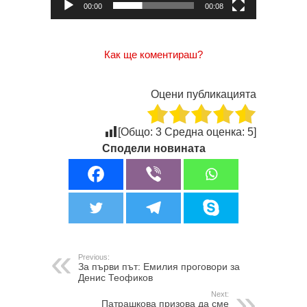
00:00
00:08
Как ще коментираш?
Оцени публикацията
[Общо:
3
Средна оценка:
5
]
Сподели новината
Previous:
За първи път: Eмилия проговори за
Денис Теофиков
Next:
Патрашкова призова да сме