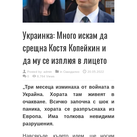
Украинка: Много искам да
срещна Костя Копейкин и
да му се изплюя в лицето
Posted by:
admin
in
Скандално
20.05.2022
0
8,764 Views
„Три месеца изминаха от войната в
Украйна. Хората там живеят в
очакване. Всичко започна с шок и
паника, хората се разпръснаха из
Европа. Има толкова невидими
разрушения.
Навсякъде, където идем, ще носим