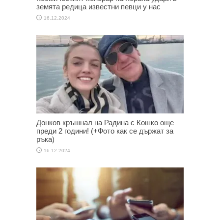
земята редица известни певци у нас
16.12.2024
Донков кръшнал на Радина с Кошко още
преди 2 години! (+Фото как се държат за
ръка)
16.12.2024