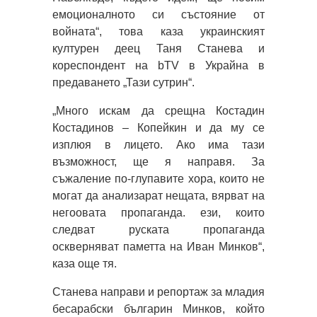
емоционалното си състояние от
войната“, това каза украинският
културен деец Таня Станева и
кореспондент на bTV в Украйна в
предаването „Тази сутрин“.
„Много искам да срещна Костадин
Костадинов – Копейкин и да му се
изплюя в лицето. Ако има тази
възможност, ще я направя. За
съжаление по-глупавите хора, които не
могат да анализарат нещата, вярват на
негоовата пропаганда. ези, които
следват руската пропаганда
оскверняват паметта на Иван Минков“,
каза още тя.
Станева направи и репортаж за младия
бесарабски българин Минков, който