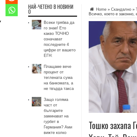
НАЙ-ЧЕТЕНО В НОВИНИ
Home
»
Скандално
»
0
Всичко, което е законно,
Всеки трябва да
го знае! Ето
какво ТОЧНО
означават
последните 4
цифри от вашето
ЕГН:
Плащаме вече
процент от
теглената сума
на банкомата, а
не твърда такса
Защо голяма
част от
българите
заминават на
Тошко захапа 
гурбет в
Германия? Ами
вижте колко