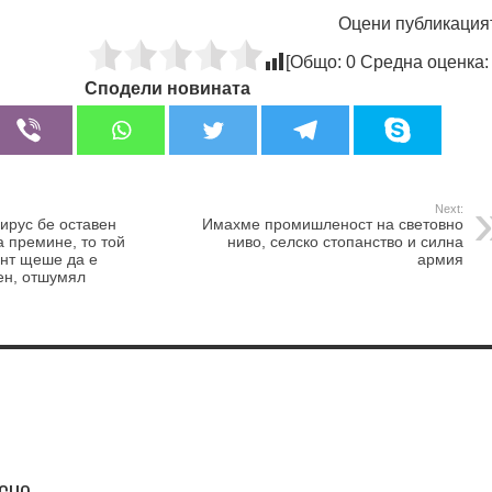
Оцени публикация
[Общо:
0
Средна оценка
Сподели новината
Next:
вирус бе оставен
Имахме промишленост на световно
а премине, то той
ниво, селско стопанство и силна
ент щеше да е
армия
ен, отшумял