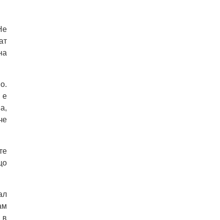
Не
ат
на
о.
 е
а,
че
те
що
ал
ам
 в