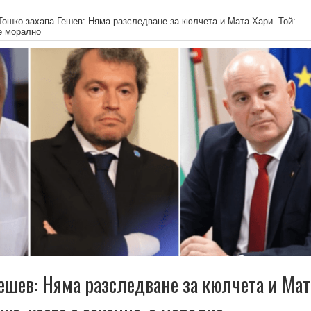
Тошко захапа Гешев: Няма разследване за кюлчета и Мата Хари. Той:
 е морално
Гешев: Няма разследване за кюлчета и Мат