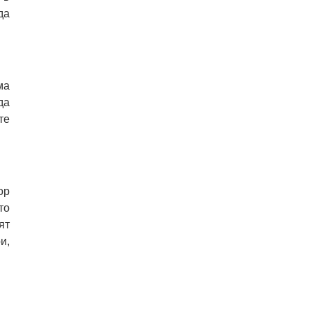
да
ма
да
те
ор
то
ят
и,