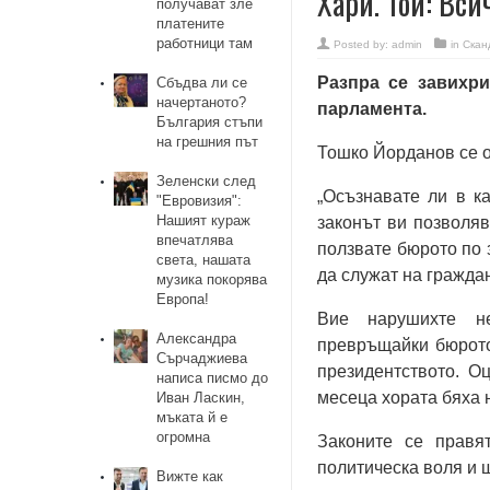
Хари. Той: Вси
получават зле
платените
работници там
Posted by:
admin
in
Скан
Разпра се завихр
Сбъдва ли се
начертаното?
парламента.
България стъпи
на грешния път
Тошко Йорданов се о
Зеленски след
„Осъзнавате ли в к
"Евровизия":
Нашият кураж
законът ви позволяв
впечатлява
ползвате бюрото по 
света, нашата
да служат на гражда
музика покорява
Европа!
Вие нарушихте не
Александра
превръщайки бюрото
Сърчаджиева
президентството. О
написа писмо до
месеца хората бяха 
Иван Ласкин,
мъката й е
огромна
Законите се правя
политическа воля и 
Вижте как