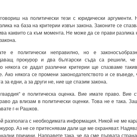
тговориш на политически тези с юридически аргументи. 
злика на база на критерии извън закона. Законите се спазв
ива каквито са към момента. Не може да се прави разлика 
закона.
ате е политически неправилно, но е законосъобразн
даващ прокурор и два български съда са решили, че
ко някога се дадат различни критерии ще спазваме такив
е. Ако някога се промени законодателството и се въведе, 
а за едни, а за други не, ние ще спазим закона.
 гвардия“ е политическа оценка. Вие имате право. Вие с
раво да влизам в политически оценки. Това не е така. За
вате г-н Рашков.
ой разполага с необходимата информация. Никой не ме кар
окурор. Аз не се притеснявам дали ще ме охраняват. Надяв
онални причини. Направете така, че да сме първата страна