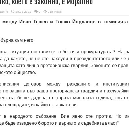
чко, което е законно, е морално
дално
25.08.2021
0
235 Views
и между Иван Гешев и Тошко Йорданов в комисията
бърна към него:
аква ситуация поставихте себе си и прокуратурата? На в
а да кажете, че не сте нахлули в президентството или че 
защита като лична преторианска гвардия. Законите се прав
нското общество.
писания договор между гражданите и институциит
 по защита във ваша преторианска гвардия и нахлувайки
ценката беше дадена от хората миналата година, когато
на площадите, искайки оставката ви.
т в народното събрание. Вие явно сте против. Но и
ще бъде извадено бюрото и върнато в съдебната власт“