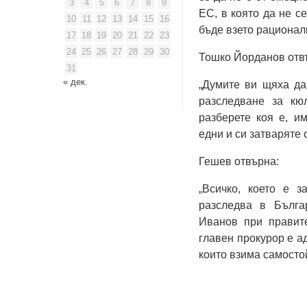
3
4
5
6
7
8
9
ЕС, в която да не с
10
11
12
13
14
15
16
бъде взето рационал
17
18
19
20
21
22
23
24
25
26
27
28
29
30
Тошко Йорданов отв
31
« дек.
„Думите ви щяха да
разследване за кю
разберете коя е, и
едни и си затваряте 
Гешев отвърна:
„Всичко, което е з
разследва в Бълга
Иванов при правите
главен прокурор е а
които взима самосто