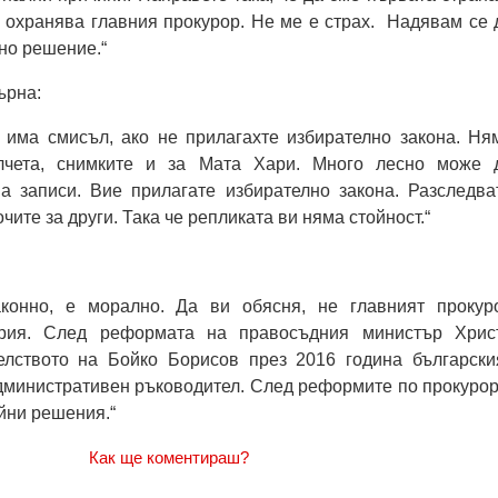
е охранява главния прокурор. Не ме е страх. Надявам се 
но решение.“
ърна:
 има смисъл, ако не прилагахте избирателно закона. Ня
лчета, снимките и за Мата Хари. Много лесно може 
ма записи. Вие прилагате избирателно закона. Разследва
очите за други. Така че репликата ви няма стойност.“
аконно, е морално. Да ви обясня, не главният прокур
рия. След реформата на правосъдния министър Хрис
лството на Бойко Борисов през 2016 година български
дминистративен ръководител. След реформите по прокурор
йни решения.“
Как ще коментираш?