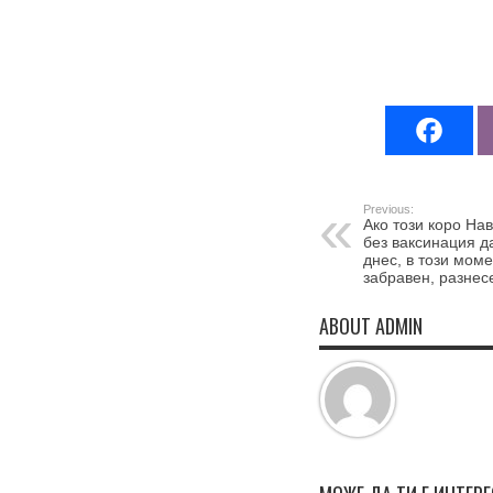
Previous:
Ако този коро На
без ваксинация д
днес, в този мом
забравен, разнес
ABOUT ADMIN