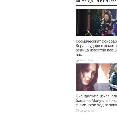
МОЖЕ ДА ТИ Е ИНТЕР
Космическият хонорар
Керана удари в земята
редица известни певци
нас
16.12.2024
Скандалът с изчезнал
баща на Мануела Горс
гърми, този ход го зак
03.12.2024