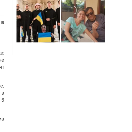
 в
ас
не
ят
е,
 в
 6
ма