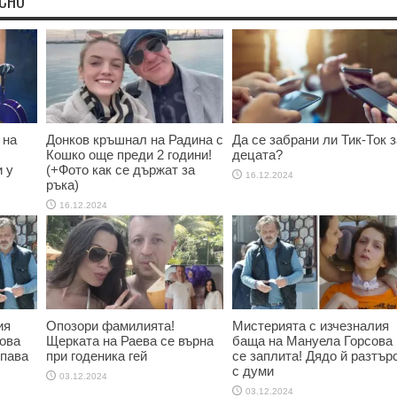
ЕСНО
 на
Донков кръшнал на Радина с
Да се забрани ли Тик-Ток з
Кошко още преди 2 години!
децата?
 у
(+Фото как се държат за
16.12.2024
ръка)
16.12.2024
ия
Опозори фамилията!
Мистерията с изчезналия
ова
Щерката на Раева се върна
баща на Мануела Горсова
опава
при годеника гей
се заплита! Дядо й разтър
с думи
03.12.2024
03.12.2024