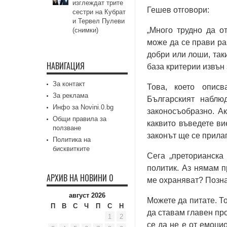
изглеждат трите
Гешев отговори:
сестри на Кубрат
и Тервел Пулеви
„Много трудно да о
(снимки)
може да се прави ра
добри или лоши, так
НАВИГАЦИЯ
база критерии извън 
За контакт
Това, което описв
За реклама
Българският наблю
Инфо за Novini.0.bg
законосъобразно. А
Общи правила за
каквито въведете ви
ползване
законът ще се прилаг
Политика на
бисквитките
Сега „преторианска
политик. Аз нямам п
АРХИВ НА НОВИНИ 0
ме охраняват? Позна
август 2026
Можете да питате. Т
П
В
С
Ч
П
С
Н
да ставам главен пр
1
2
се да не е от емоци