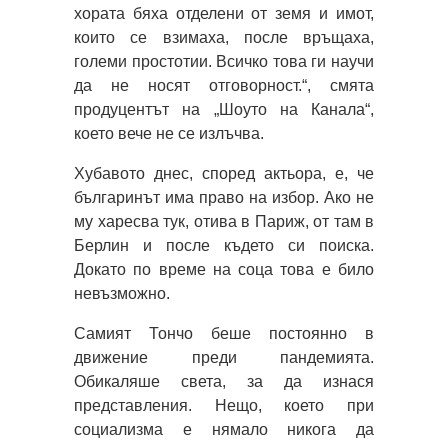
хората бяха отделени от земя и имот,
които се взимаха, после връщаха,
големи простотии. Всичко това ги научи
да не носят отговорност.“, смята
продуцентът на „Шоуто на Канала“,
което вече не се излъчва.
Хубавото днес, според актьора, е, че
българинът има право на избор. Ако не
му харесва тук, отива в Париж, от там в
Берлин и после където си поиска.
Докато по време на соца това е било
невъзможно.
Самият Тончо беше постоянно в
движение преди пандемията.
Обикаляше света, за да изнася
представления. Нещо, което при
социализма е нямало никога да