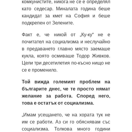
комкунистите, никога не се е определял
като седесар. Миналата година беше
кандидат за кмет на София и беше
подкрепен от Зелените.
Факт е, че никой от „Ку-ку“ не е
почитател на социализма и неслучайно
в предаването главно място заемаше
кукла, която осмиваше Тодор Живков.
Цели три десетилетия по-късно нищо не
се е променило.
Той вижда големият проблем на
българите днес, че те просто нямат
желание за работа. Според него,
това е остатък от социализма.
„Имам усещането, че на хората тук не
им се работи. Аз си го обяснявам със
социализма. Толкова много години