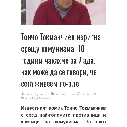
Тончо Токмакчиев изригна
срещу комунизма: 10
години чакахме за Лада,
как може да се говори, че
сега живеем по-зле
Posted by:
admin
in
Коментари
14.05.2022
0
4,243 Views
Известният комик Тончо Токмакчиев
е сред най-големите противници и
критици на комунизма. За него