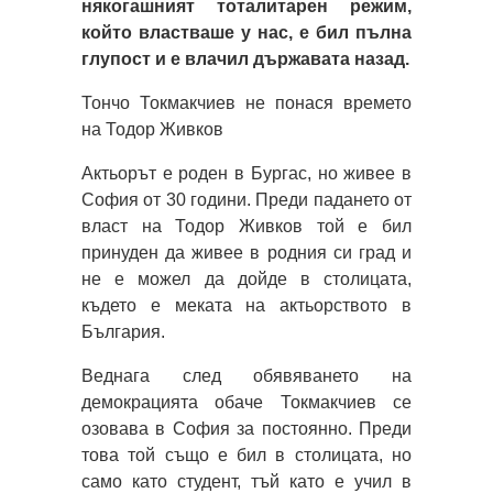
някогашният тоталитарен режим,
който властваше у нас, е бил пълна
глупост и е влачил държавата назад.
Тончо Токмакчиев не понася времето
на Тодор Живков
Актьорът е роден в Бургас, но живее в
София от 30 години. Преди падането от
власт на Тодор Живков той е бил
принуден да живее в родния си град и
не е можел да дойде в столицата,
където е меката на актьорството в
България.
Веднага след обявяването на
демокрацията обаче Токмакчиев се
озовава в София за постоянно. Преди
това той също е бил в столицата, но
само като студент, тъй като е учил в