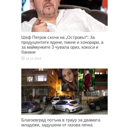
Шеф Петров скочи на „Островът“: За
продуцентите ядене, пиене и хонорари, а
за маймунките 3 чувала ориз, кокоси и
банани
16.12.2024
Благоевград потъна в траур за двамата
младежи, задушени от газова печка