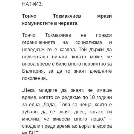
НАТФИЗ.
Тончо Токмакчиев мрази
комунистите в червата
Тончо Токмакчиев не понася
ограниченията на социализма и
неведнъж го е казвал. Той държи да
подчертава винаги, когато може, че
онова време е било много неприятно за
България, за да го знаят днешните
поколения.
„Нека младите да знаят, че имаше
време, когато се редяхме по 10 години
за една „Лада“. Това са неща, които е
хубаво да се знаят днес, когато си
мислим, че живеем много лошо.“ –
сподели преди време актьорът в ефира
на БНТ.