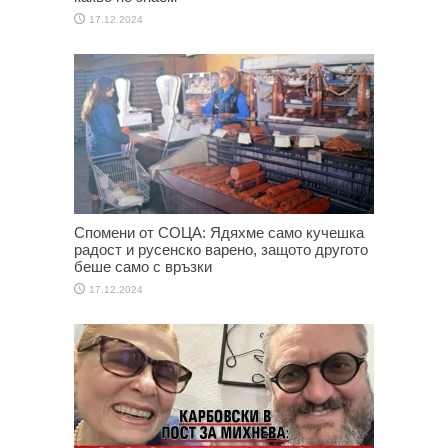
17.12.2024
Спомени от СОЦА: Ядяхме само кучешка
радост и русенско варено, защото другото
беше само с връзки
17.12.2024