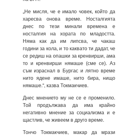
„Не мисля, че е имало човек, който да
харесва онова време. Носталгията
днес по тези минали времена е
носталгия на хората по младостта.
Няма как да им липсва, че чакаш
години за кола, и то каквато ти дадат, че
се редиш на опашки за кренвирши, ама
то и кренвирши нямаше (сме се). Аз
съм израснал в Бургас и лятно време
нито ядене имаше, нито бира, нищо
нямаше.“, казва Токмакчиев.
Днес мнението му не се е променило.
Той продължава да има крайно
негативно мнение за социализма и е
щастлив, че живеем в друго време.
Тончо Токмакчиев, макар да мрази