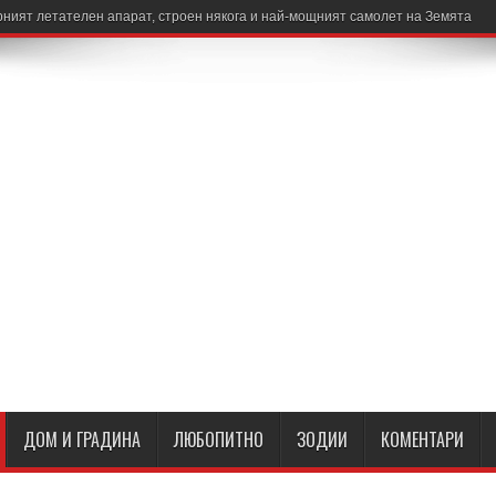
ният летателен апарат, строен някога и най-мощният самолет на Земята
ДОМ И ГРАДИНА
ЛЮБОПИТНО
ЗОДИИ
КОМЕНТАРИ