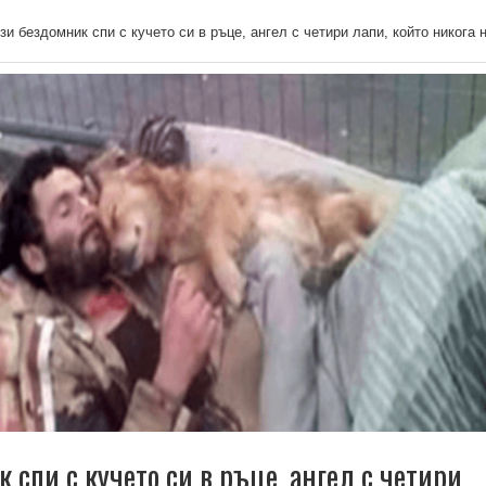
зи бездомник спи с кучето си в ръце, ангел с четири лапи, който никога 
 спи с кучето си в ръце, ангел с четири