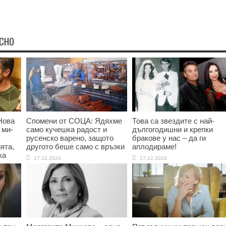
ЕСНО
Нова
Спомени от СОЦА: Ядяхме
Това са звездите с най-
 ми-
само кучешка радост и
дългогодишни и крепки
русенско варено, защото
бракове у нас – да ги
ята,
другото беше само с връзки
аплодираме!
ка
17.12.2024
17.12.2024