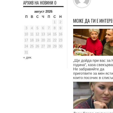
АРХИВ НА НОВИНИ 0
август 2026
П
В
С
Ч
П
С
Н
МОЖЕ ДА ТИ Е ИНТЕР
1
2
3
4
5
6
7
8
9
10
11
12
13
14
15
16
17
18
19
20
21
22
23
24
25
26
27
28
29
30
31
« дек.
„Ще дойда при вас за 
година“, каза свекърва
Не забравяйте да
приготвите за мен ясти
които посочих в списъ
17.12.2024