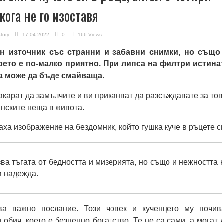
кога не го изоставя
Story
17.04.2022
0
166 Views
н източник със странни и забавни снимки, но също
оето е по-малко приятно. При липса на филтри истина
а може да бъде смайваща.
акарат да замълчите и ви приканват да разсъждавате за тов
инските неща в живота.
аха изображение на бездомник, който гушка куче в ръцете с
зва тъгата от бедността и мизерията, но също и нежността 
а надежда.
ва важно послание. Този човек и кученцето му почив
 обич, което е безценно богатство. Те не са сами, а могат 