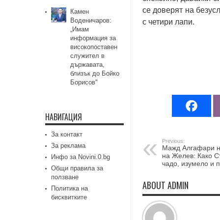
се доверят на безусл
Камен
Воденичаров:
с четири лапи.
„Имам
информация за
високопоставен
служител в
държавата,
близък до Бойко
Борисов"
НАВИГАЦИЯ
За контакт
Previous:
За реклама
Мажд Алгафари н
на Желев: Како С
Инфо за Novini.0.bg
чадо, изумело и
Общи правила за
ползване
ABOUT ADMIN
Политика на
бисквитките