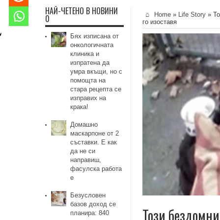
НАЙ-ЧЕТЕНО В НОВИНИ
Home
»
Life Story
»
То
0
го изоставя
Бях изписана от
онкологичната
клиника и
изпратена да
умра вкъщи, но с
помощта на
стара рецепта се
изправих на
крака!
Домашно
маскарпоне от 2
съставки. Е как
да не си
направиш,
фасулска работа
е
Безусловен
базов доход се
Този бездомник
планира: 840