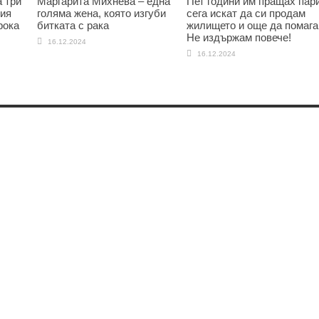
 три
Маргарита Михнева – една
Пет години им пращах пари
ния
голяма жена, която изгуби
сега искат да си продам
рока
битката с рака
жилището и още да помага
Не издържам повече!
16.12.2024
16.12.2024