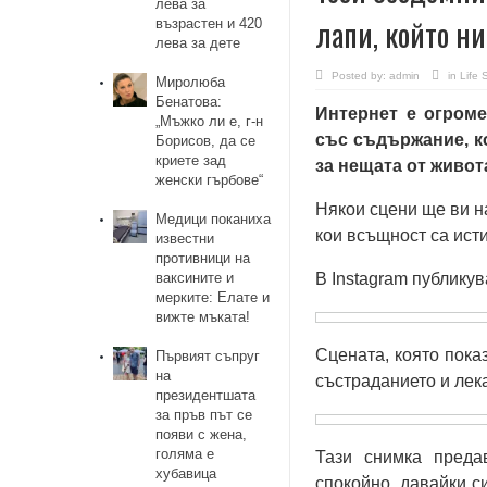
лева за
лапи, който ни
възрастен и 420
лева за дете
Posted by:
admin
in
Life 
Миролюба
Бенатова:
Интернет е огроме
„Мъжко ли е, г-н
със съдържание, к
Борисов, да се
криете зад
за нещата от живот
женски гърбове“
Някои сцени ще ви н
Медици поканиха
кои всъщност са ист
известни
противници на
ваксините и
В Instagram публикув
мерките: Елате и
вижте мъката!
Сцената, която пока
Първият съпруг
на
състраданието и лек
президентшата
за пръв път се
появи с жена,
голяма е
Тази снимка преда
хубавица
спокойно, давайки си