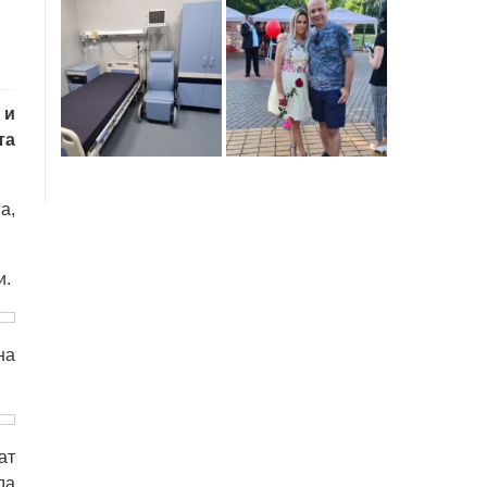
 и
та
а,
и.
на
ат
да