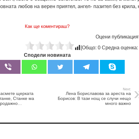
овната любов на верен приятел, ангел- пазител без крила, 
Как ще коментираш?
Оцени публикация
[Общо:
0
Средна оценка
Сподели новината
Next:
асмете щерката
Лена Бориславова за ареста на
танке, Станке ма
Борисов: В тази нощ се случи нещо
 продажно…
много важно