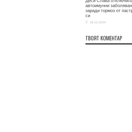
Деси Слава отключила
автоимунни заболява
заради тормоз от паст
си
16.12.2024
ТВОЯТ КОМЕНТАР