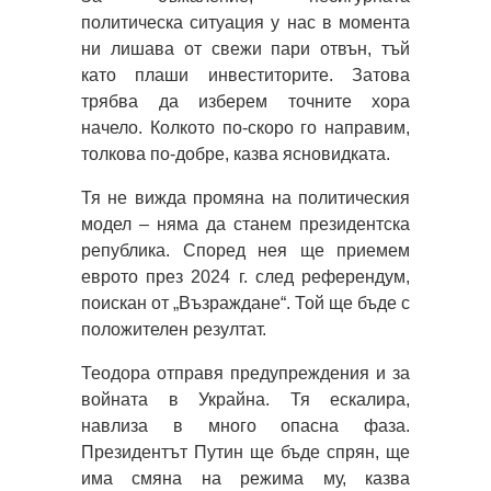
политическа ситуация у нас в момента
ни лишава от свежи пари отвън, тъй
като плаши инвеститорите. Затова
трябва да изберем точните хора
начело. Колкото по-скоро го направим,
толкова по-добре, казва ясновидката.
Тя не вижда промяна на политическия
модел – няма да станем президентска
република. Според нея ще приемем
еврото през 2024 г. след референдум,
поискан от „Възраждане“. Той ще бъде с
положителен резултат.
Теодора отправя предупреждения и за
войната в Украйна. Тя ескалира,
навлиза в много опасна фаза.
Президентът Путин ще бъде спрян, ще
има смяна на режима му, казва