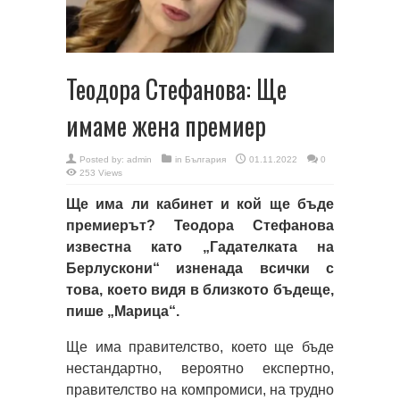
Теодора Стефанова: Ще
имаме жена премиер
Posted by:
admin
in
България
01.11.2022
0
253 Views
Ще има ли кабинет и кой ще бъде
премиерът? Теодора Стефанова
известна като „Гадателката на
Берлускони“ изненада всички с
това, което видя в близкото бъдеще,
пише „Марица“.
Ще има правителство, което ще бъде
нестандартно, вероятно експертно,
правителство на компромиси, на трудно