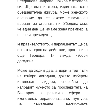
Стефанова направо шокира с отговора
си: „Ще има и жена, издигната като
обединителна фигура. Може женското
съсловие да се окаже спасителен
вариант за страната ни. Убедена съм,
че един ден ще имаме жена премиер, а
после и президент. „.
И правителството, и парламентът ще са
с кратък срок на действие, прогнозира
още Теодора. Тя вижда избори
догодина.
Може да ходим два, а дори и три пъти
на избори догодина, докато изберем
истинските лидери, способни да
направят нужното за просперитета на
България в различни сфери –
икономика, здравеопазване, култура.
За съжаление, несигурната