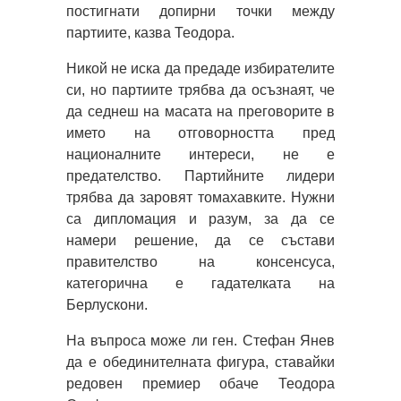
постигнати допирни точки между
партиите, казва Теодора.
Никой не иска да предаде избирателите
си, но партиите трябва да осъзнаят, че
да седнеш на масата на преговорите в
името на отговорността пред
националните интереси, не е
предателство. Партийните лидери
трябва да заровят томахавките. Нужни
са дипломация и разум, за да се
намери решение, да се състави
правителство на консенсуса,
категорична е гадателката на
Берлускони.
На въпроса може ли ген. Стефан Янев
да е обединителната фигура, ставайки
редовен премиер обаче Теодора