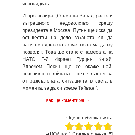
ясновидката.
И прогнозира: „Освен на Запад, расте и
вътрешното недоволство срещу
президента в Москва. Путин ще иска да
осъществи на дело заканата си да
натисне ядреното копче, но няма да му
позволят. Това ще стане с намесата на
НАТО, Г-7, Израел, Турция, Китай.
Впрочем Пекин ще се окаже най-
печеливш от войната – ще се възползва
от разклатената ситуацията в света в
момента, за да си вземе Тайван.“.
Как ще коментираш?
Оцени публикацията
[Общо:
1
Средна оценка:
5
]