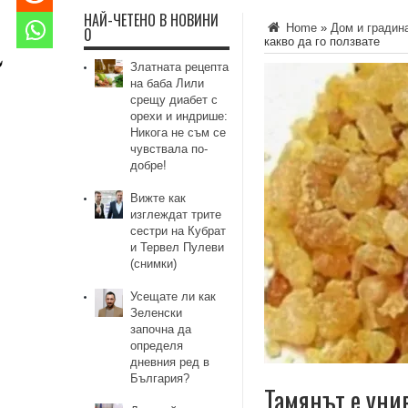
НАЙ-ЧЕТЕНО В НОВИНИ
Home
»
Дом и градин
0
какво да го ползвате
Златната рецепта
на баба Лили
срещу диабет с
орехи и индрише:
Никога не съм се
чувствала по-
добре!
Вижте как
изглеждат трите
сестри на Кубрат
и Тервел Пулеви
(снимки)
Усещате ли как
Зеленски
започна да
определя
дневния ред в
България?
Тамянът е унив