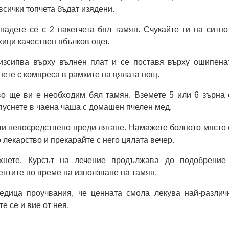
всички топчета бъдат изядени.
адете се с 2 пакетчета бял тамян. Счукайте ги на ситно
жици качествен ябълков оцет.
изсипва върху вълнен плат и се поставя върху ошипена
нете с компреса в рамките на цялата нощ.
о ще ви е необходим бял тамян. Вземете 5 или 6 зърна 
и пуснете в чаена чаша с домашен пчелен мед.
и непосредствено преди лягане. Намажете болното място 
 лекарство и прекарайте с него цялата вечер.
хнете. Курсът на лечение продължава до подобрение
ентите по време на използване на тамян.
едица проучвания, че ценната смола лекува най-различ
е се и вие от нея.