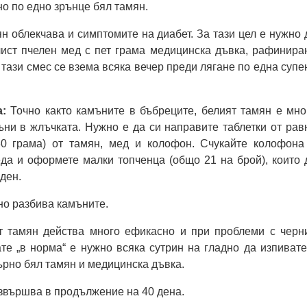
но по едно зрънце бял тамян.
н облекчава и симптомите на диабет. За тази цел е нужно 
чист пчелен мед с пет грама медицинска дъвка, рафинира
 тази смес се взема всяка вечер преди лягане по една супе
а:
Точно както камъните в бъбреците, белият тамян е мно
ни в жлъчката. Нужно е да си направите таблетки от рав
30 грама) от тамян, мед и колофон. Счукайте колофона
да и оформете малки топченца (общо 21 на брой), които 
 ден.
но разбива камъните.
т тамян действа много ефикасно и при проблеми с черн
ате „в норма“ е нужно всяка сутрин на гладно да изпивате
ърно бял тамян и медицинска дъвка.
звършва в продължение на 40 дена.