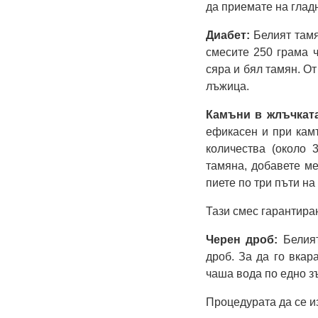
да приемате на глад
Диабет:
Белият тамя
смесите 250 грама 
сяра и бял тамян. От
лъжица.
Камъни в жлъчкат
ефикасен и при камъ
количества (около 
тамяна, добавете ме
пиете по три пъти на
Тази смес гарантира
Черен дроб:
Белия
дроб. За да го вкар
чаша вода по едно з
Процедурата да се и