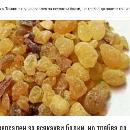
а
»
Тамянът е универсален за всякакви болки, но трябва да знаете как и 
ерсален за всякакви болки, но трябва да