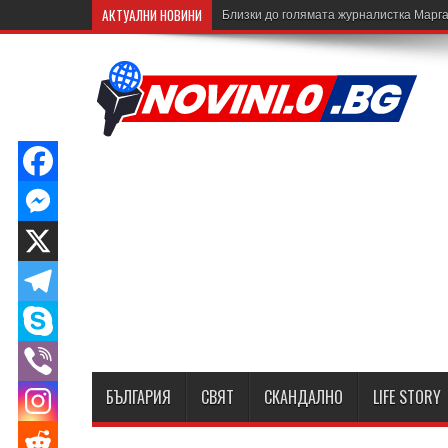
АКТУАЛНИ НОВИНИ
Близки до голямата журналистка Марга
БЪЛГАРИЯ
СВЯТ
СКАНДАЛНО
LIFE STORY