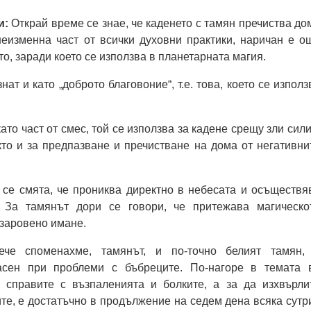
и:
Открай време се знае, че каденето с тамян пречиства до
неизменна част от всички духовни практики, наричан е о
о, заради което се използва в планетарната магия.
нат и като „доброто благовоние“, т.е. това, което се използ
то част от смес, той се използва за кадене срещу зли сили
кто и за предпазване и пречистване на дома от негативни
 се смята, че прониква директно в небесата и осъществя
. За тамянът дори се говори, че притежава магическо
 заровено имане.
ече споменахме, тамянът, и по-точно белият тамян,
асен при проблеми с бъбреците. По-нагоре в темата 
 справите с възпаленията и болките, а за да изхвърли
те, е достатъчно в продължение на седем дена всяка сутр