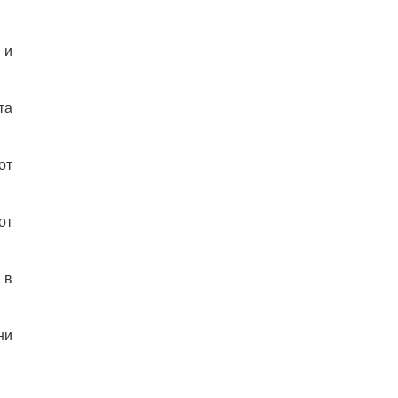
 и
та
от
от
 в
ни