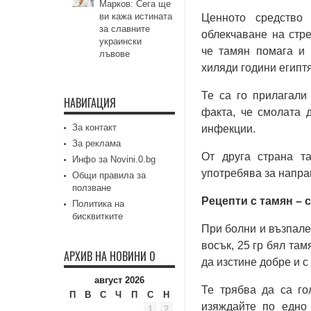
Марков: Сега ще
ви кажа истината
Ценното средство 
за славните
облекчаване на стр
украински
че тамян помага и 
лъвове
хиляди години египт
Те са го прилагали
НАВИГАЦИЯ
факта, че смолата 
За контакт
инфекции.
За реклама
От друга страна т
Инфо за Novini.0.bg
употребява за напра
Общи правила за
ползване
Рецепти с тамян – 
Политика на
бисквитките
При болни и възпале
восък, 25 гр бял там
АРХИВ НА НОВИНИ 0
да изстине добре и с
август 2026
Те трябва да са го
П
В
С
Ч
П
С
Н
изяждайте по едно 
1
2