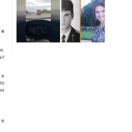
 е
е.
ът
 е
то
но
 в