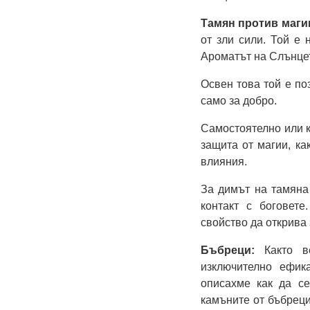
Тамян против маги
от зли сили. Той е 
Ароматът на Слънцет
Освен това той е поз
само за добро.
Самостоятелно или ка
защита от магии, ка
влияния.
За димът на тамяна
контакт с боговете
свойство да открива
Бъбреци:
Както в
изключително ефик
описахме как да се
камъните от бъбреци