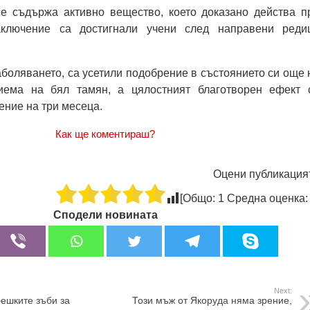
е съдържа активно вещество, което доказано действа п
аключение са достигнали учени след направени реди
аболяването, са усетили подобрение в състоянието си още 
иема на бял тамян, а цялостният благотворен ефект 
ние на три месеца.
Как ще коментираш?
Оцени публикация
[Общо:
1
Средна оценка
Сподели новината
Next:
ешките зъби за
Този мъж от Якоруда няма зрение,