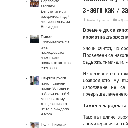
Дарявайте
знаете как и з
заплати!
Депутатите си
разделиха над 4
Posted by:
admin
in
Дом 
милиона лева за
Великден
Време е да се запо
ароматна дървесна 
Емили
Тротинетката си
има
Учени считат, че ср
последовател,
Проведени са няколк
мъж върти
съдържа химикали, к
педалите като за
световно
Използването на там
Откриха руски
безвредното му въ
пилот, свален
използване не са 
преди 30 години
в Афганистан! 4-
превръща лечението 
месечната му
дъщеря никога
Тамян в народната
не го е виждала
никога
Тамянът влияе върху
ароматерапията, тъй
Полк. Николай