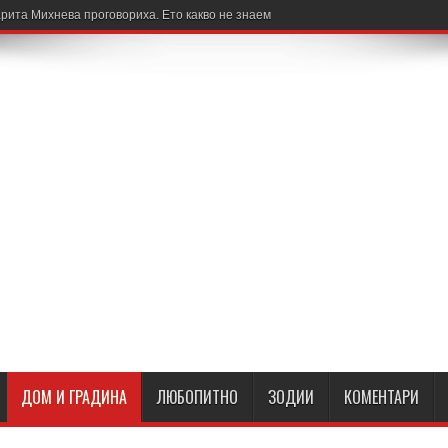
рита Михнева проговориха. Ето какво не знаем
ДОМ И ГРАДИНА
ЛЮБОПИТНО
ЗОДИИ
КОМЕНТАРИ