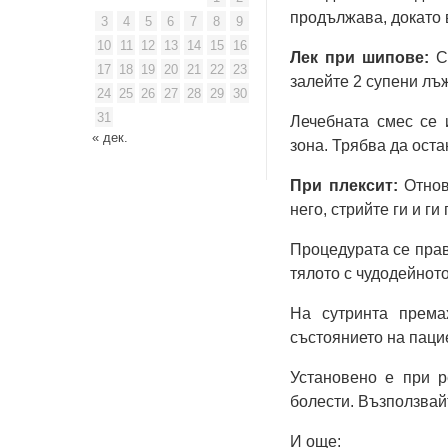
продължава, докато 
3
4
5
6
7
8
9
10
11
12
13
14
15
16
Лек при шипове:
Сн
17
18
19
20
21
22
23
залейте 2 супени лъ
24
25
26
27
28
29
30
31
Лечебната смес се 
« дек.
зона. Трябва да оста
При плексит:
Отнов
него, стрийте ги и г
Процедурата се прав
тялото с чудодейното
На сутринта према
състоянието на паци
Установено е при р
болести. Възползвайт
И още: