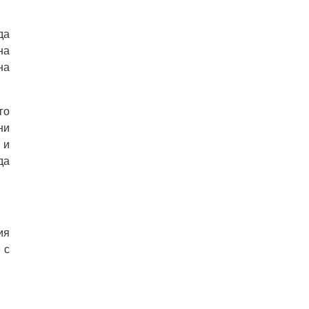
да
на
на
го
ни
 и
да
ия
 с