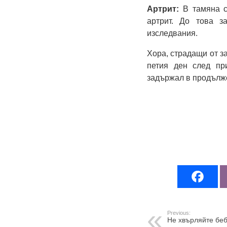
Артрит:
В тамяна с
артрит. До това з
изследвания.
Хора, страдащи от з
петия ден след пр
задържал в продълже
Previous:
Не хвърляйте беб