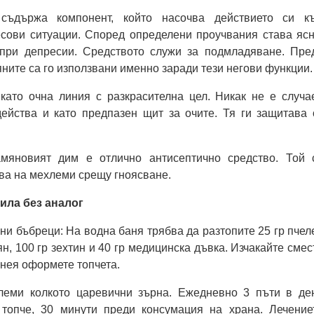
съдържа компонент, който насочва действието си к
есови ситуации. Според определени проучвания става ясн
при депресии. Средството служи за подмладяване. Пре
яните са го използвани именно заради тези негови функции.
 като очна линия с разкрасителна цел. Никак не е случа
действа и като предпазен щит за очите. Тя ги защитава 
амяновият дим е отлично антисептично средство. Той 
ва на мехлеми срещу гноясване.
сила без аналог
ни бъбреци: На водна баня трябва да разтопите 25 гр пчел
ян, 100 гр зехтин и 40 гр медицинска дъвка. Изчакайте смес
 нея оформете топчета.
леми колкото царевични зърна. Ежедневно 3 пъти в де
топче, 30 минути преди консумация на храна. Лечение