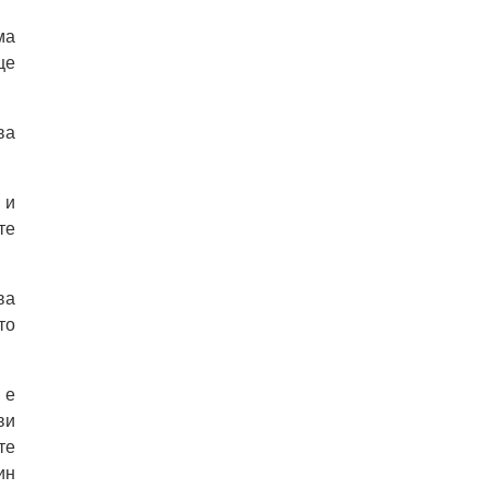
ма
ще
ва
 и
те
ва
то
 е
ви
те
ин