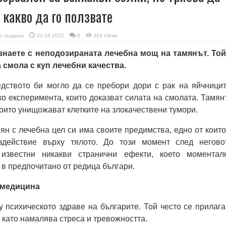
а какво да го ползвате
и градина
21.04.2022
0
363 Views
знаете с неподозираната лечебна мощ на тамянът. Той
смола с куп лечебни качества.
едството би могло да се пребори дори с рак на яйчницит
о експеримента, които доказват силата на смолата. Тамян
оито унищожават клетките на злокачествени тумори.
ян с лечебна цел си има своите предимства, едно от които
здействие върху тялото. До този момент след негово
известни никакви странични ефекти, което моментал
в предпочитано от редица българи.
 медицина
 психическото здраве на българите. Той често се прилага
 като намалява стреса и тревожността.