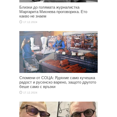
Близки до голямата журналистка
Маргарита Михнева проговориха. Ето
какво не знаем
17.12.2024
Спомени от СОЦА: Ядяхме само кучешка
радост и русенско варено, защото другото
беше само с връзки
17.12.2024