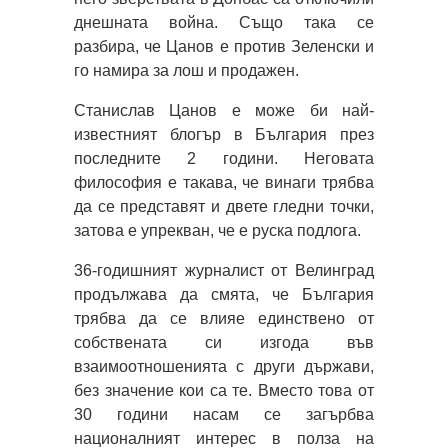
днешната война. Също така се
разбира, че Цанов е против Зеленски и
го намира за лош и продажен.
Станислав Цанов е може би най-
известният блогър в България през
последните 2 години. Неговата
философия е такава, че винаги трябва
да се представят и двете гледни точки,
затова е упрекван, че е руска подлога.
36-годишният журналист от Велинград
продължава да смята, че България
трябва да се влияе единствено от
собствената си изгода във
взаимоотношенията с други държави,
без значение кои са те. Вместо това от
30 години насам се загърбва
националният интерес в полза на