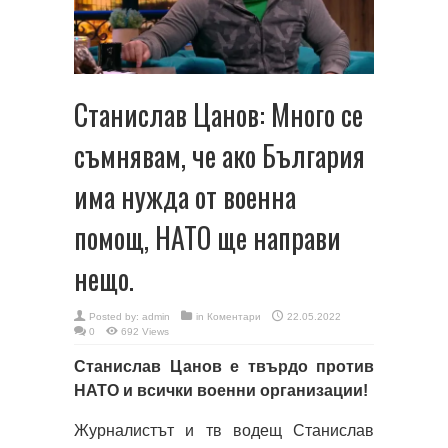
Станислав Цанов: Много се
съмнявам, че ако България
има нужда от военна
помощ, НАТО ще направи
нещо.
Posted by:
admin
in
Коментари
22.05.2022
0
692 Views
Станислав Цанов е твърдо против
НАТО и всички военни организации!
Журналистът и тв водещ Станислав