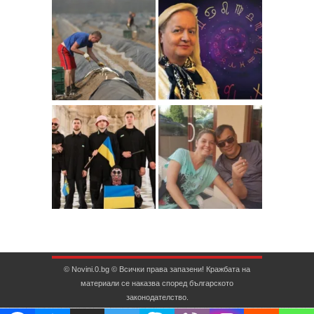
© Novini.0.bg © Всички права запазени! Кражбата на
материали се наказва според българското
законодателство.