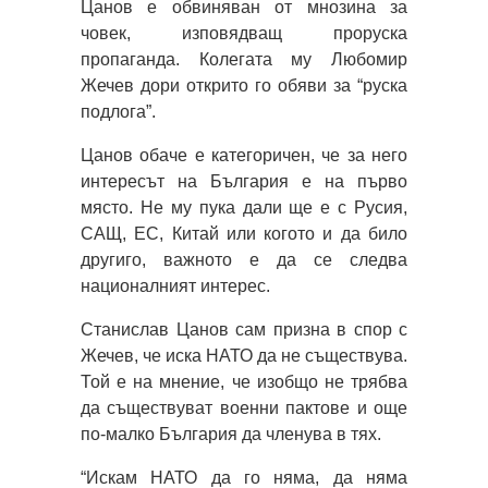
Цанов е обвиняван от мнозина за
човек, изповядващ проруска
пропаганда. Колегата му Любомир
Жечев дори открито го обяви за “руска
подлога”.
Цанов обаче е категоричен, че за него
интересът на България е на първо
място. Не му пука дали ще е с Русия,
САЩ, ЕС, Китай или когото и да било
другиго, важното е да се следва
националният интерес.
Станислав Цанов сам призна в спор с
Жечев, че иска НАТО да не съществува.
Той е на мнение, че изобщо не трябва
да съществуват военни пактове и още
по-малко България да членува в тях.
“Искам НАТО да го няма, да няма