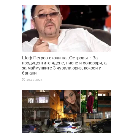
Шеф Петров скочи на „Островът“: За
продуцентите ядене, пиене и хонорари, а
за маймунките 3 чувала ориз, кокоси и
банани
16.12.2024