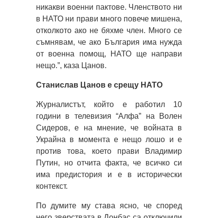
никакви военни пактове. Членството ни
в НАТО ни прави много повече мишена,
отколкото ако не бяхме член. Много се
съмнявам, че ако България има нужда
от военна помощ, НАТО ще направи
нещо.”, каза Цанов.
Станислав Цанов е срещу НАТО
Журналистът, който е работил 10
години в телевизия “Алфа” на Волен
Сидеров, е на мнение, че войната в
Украйна в момента е нещо лошо и е
против това, което прави Владимир
Путин, но отчита факта, че всичко си
има предистория и е в исторически
контекст.
По думите му става ясно, че според
него зверствата в Донбас са отключили