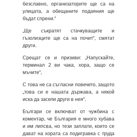
безславно, организаторите ще са на
улицата, а обещаните подаяния ще
бъдат спрени.“
„Ще съкратят стачкуващите и
гъзолизците ще са на почит“, смятат
други.
Срещат се и призиви: „Напускайте,
терминал 2 ви чака, хора, защо се
мъчите“,
С това не са съгласни повечето, защото
„това си е нашата държава, а някой
иска да засели други в нея“.
Българи се включват от чужбина с
коментар, че България е много хубава
и им липсва, но тези заплати, които се
дават на хората са подигравка с труда