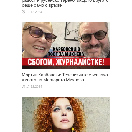
радост и русенско варено, защото другото
беше само с връзки
17.12.2024
Мартин Карбовски: Телевизиите съсипаха
живота на Маргарита Михнева
17.12.2024