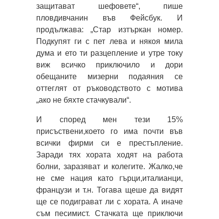
защитават шефовете“, пише
пловдивчанин във Фейсбук. И
продължава: „Стар изтъркан номер.
Подкупят ги с пет лева и някоя мила
дума и ето ти разцепление и утре току
виж всичко приключило и дори
обещаните мизерни подаяния се
оттеглят от ръководството с мотива
„ако не бяхте стачкували“.
И според мен тези 15%
присъствени,което го има почти във
всички фирми си е престъпление.
Заради тях хората ходят на работа
болни, заразяват и колегите. Жалко,че
не сме нация като гърци,италианци,
французи и т.н. Тогава щеше да видят
ще се подиграват ли с хората. А иначе
съм песимист. Стачката ще приключи