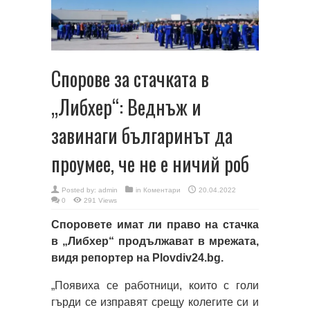
Спорове за стачката в
„Либхер“: Веднъж и
завинаги българинът да
проумее, че не е ничий роб
Posted by:
admin
in
Коментари
20.04.2022
0
291 Views
Споровете имат ли право на стачка
в „Либхер“ продължават в мрежата,
видя репортер на Plovdiv24.bg.
„Появиха се работници, които с голи
гърди се изправят срещу колегите си и