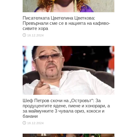
Писателката Цветелина Цветкова:
Превърнали сме се в нацията на кафяво-
сивите хора
16.12.2024
Шеф Петров скочи на „Островът“: За
продуцентите ядене, пиене и хонорари, а
за маймунките 3 чувала ориз, кокоси и
банани
16.12.2024