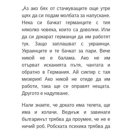
„Аз ако бях от стачкуващите още утре
щях да си подам молбата за напускане.
Нека си бачкат германците с тия
няколко човека, които са доволни. Или
да си докарат германци да им работят
тук. Защо заплашват с украинци.
Украинците и те бачкат за пари. Вече
никой не е балама. Ако не им
отърват исканията пътя, чантата и
обратно в Германия. Ай сиктир с тая
мизерия! Ако никой не отиде да им
работи, така ще се оправят нещата.
Другото е надупване.
Нали знаете, че докато има телета, ще
има и колачи. Веднъж и завинаги
българинът трябва да проумее, че не е
ничий роб. Робската психика трябва да