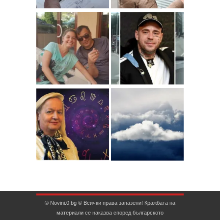
© Novini.0.bg © Всички права запазени! Кражбата на
материали се наказва според българското