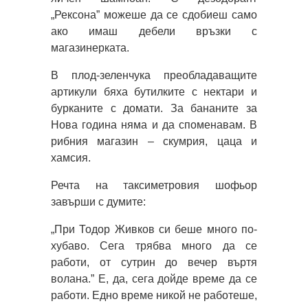
„Рексона” можеше да се сдобиеш само
ако имаш дебели връзки с
магазинерката.
В плод-зеленчука преобладаващите
артикули бяха бутилките с нектари и
бурканите с домати. За бананите за
Нова година няма и да споменавам. В
рибния магазин – скумрия, цаца и
хамсия.
Речта на таксиметровия шофьор
завърши с думите:
„При Тодор Живков си беше много по-
хубаво. Сега трябва много да се
работи, от сутрин до вечер въртя
волана.” Е, да, сега дойде време да се
работи. Едно време никой не работеше,