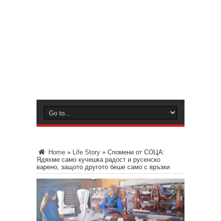
Home
»
Life Story
»
Спомени от СОЦА:
Ядяхме само кучешка радост и русенско
варено, защото другото беше само с връзки