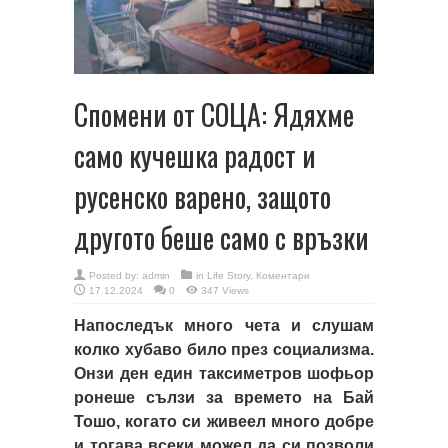
Спомени от СОЦА: Ядяхме
само кучешка радост и
русенско варено, защото
другото беше само с връзки
Posted by:
admin
in
Life Story
,
Коментари
17.12.2024
0
347 Views
Напоследък много чета и слушам
колко хубаво било през социализма.
Онзи ден един таксиметров шофьор
ронеше сълзи за времето на Бай
Тошо, когато си живеел много добре
и тогава всеки можел да си позволи