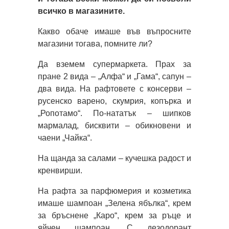
всичко в магазините.
Какво обаче имаше във въпросните
магазини тогава, помните ли?
Да вземем супермаркета. Прах за
пране 2 вида – „Алфа“ и „Гама“, сапун –
два вида. На рафтовете с консерви –
русенско варено, скумрия, копърка и
„Ропотамо“. По-нататък – шипков
мармалад, бисквити – обикновени и
чаени „Чайка“.
На щанда за салами – кучешка радост и
кренвирши.
На рафта за парфюмерия и козметика
имаше шампоан „Зелена ябълка“, крем
за бръснене „Каро“, крем за ръце и
яйчен шампоан. С дезодорант