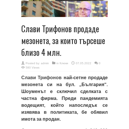
Слави Трифонов продаде
мезонета, за които търсеше
близо 4 млн.
Posted by:
admin
in
Клюки
07.05.2022
0
580 Views
Слави Трифонов
най-сетне продаде
мезонета си на бул. „България“.
Шоуменът е сключил сделката с
частна фирма. Преди пандемията
водещият, който напоследък се
изявява в политиката, бе обявил
имота за продан.