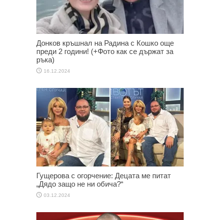
Донков кръшнал на Радина с Кошко още
преди 2 години! (+Фото как се държат за
ръка)
16.12.2024
Гущерова с огорчение: Децата ме питат
„Дядо защо не ни обича?“
03.12.2024