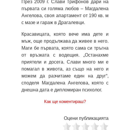
През 2009 г. Слави Трифонов дари на
първата си голяма любов – Магдалена
Ангелова, своя апартамент от 190 кв. м
с мазе и гараж в Драгалевци.
Красавицата, която вече има дете и
мъж, още продължава да живее в него.
Маги бе първата, която сама си тръгна
от връзката с водещия. „Останахме
приятели и досега. Слави много ми е
помагал в живота, аз също на него и
можем да разчитаме един на друг“,
споделя Магдалена Ангелова, която с
днешна дата е дипломиран психолог.
Как ще коментираш?
Оцени публикацията