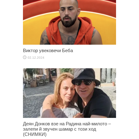
Виктор увековечи Беба
02.12.2024
Деян Донков взе на Радина най-милото –
залепи й звучен шамар с този ход
(СНИМКИ)