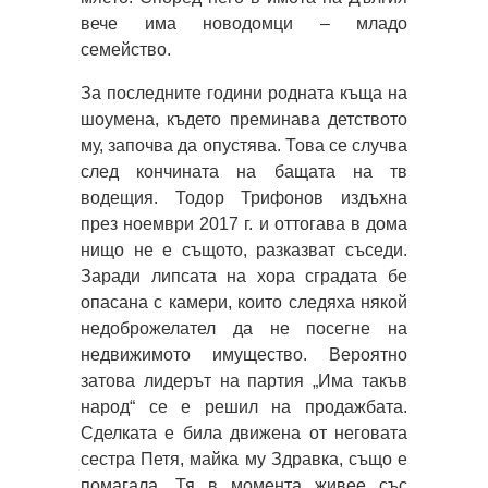
вече има новодомци – младо
семейство.
За последните години родната къща на
шоумена, където преминава детството
му, започва да опустява. Това се случва
след кончината на бащата на тв
водещия. Тодор Трифонов издъхна
през ноември 2017 г. и оттогава в дома
нищо не е същото, разказват съседи.
Заради липсата на хора сградата бе
опасана с камери, които следяха някой
недоброжелател да не посегне на
недвижимото имущество. Вероятно
затова лидерът на партия „Има такъв
народ“ се е решил на продажбата.
Сделката е била движена от неговата
сестра Петя, майка му Здравка, също е
помагала. Тя в момента живее със