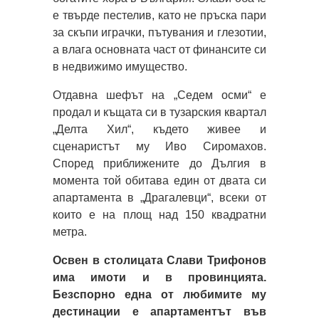
е твърде пестелив, като не пръска пари
за скъпи играчки, пътувания и глезотии,
а влага основната част от финансите си
в недвижимо имущество.
Отдавна шефът на „Седем осми“ е
продал и къщата си в тузарския квартал
„Делта Хил“, където живее и
сценаристът му Иво Сиромахов.
Според приближените до Дългия в
момента той обитава един от двата си
апартамента в „Драгалевци“, всеки от
които е на площ над 150 квадратни
метра.
Освен в столицата Слави Трифонов
има имоти и в провинцията.
Безспорно една от любимите му
дестинации е апартаментът във