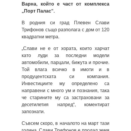
Варна, който е част от комплекса
„Порт Палас“.
В родния си град Плевен Слави
Трифонов също разполага с дом от 120
квадратни метра.
„Слави не е от хората, които харчат
като луди за последни модели
автомобили, парцали, бижута и прочие.
Той влага всичко в имоти и в
продуцентската си компания.
Инвестициите му определено са
направени с много ум и познания, така
че старините му са застраховани за
десетилетия напред“, коментират
запознати.
Съвсем скоро, в началото на март тази
година, Слави Трифонов е продал земя