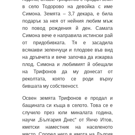
в село Тодорово на девойка с име
Симона. Земята – 3,7 декара, е била
подарък за нея от нейния любим мъж
по повод рождения й ден. Самата
Симона вече е направила истински рай
от придобивката. Тя е засадила
всякакви зеленчуци и плодове във вид
на дръвчета и вече започва да изкарва
плод. Симона и любимият й обещали
на Трифонов да му донесат от
реколтата, която се роди върху
бившата му собственост.
Освен земята Трифонов е продал и
бащината си къща в селото. Това се е
случило през юли миналата година,
научи „България Днес“ от Янчо Итов,
кметски наместник на населеното
място. Според него в имота на Дългия