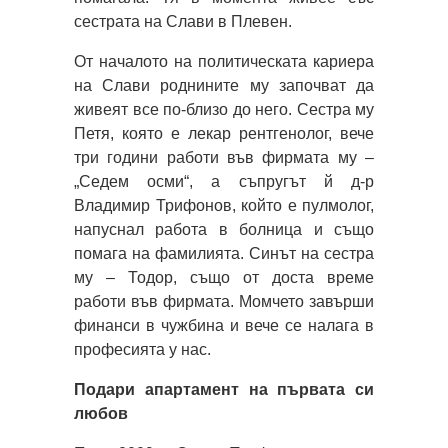
сестрата на Слави в Плевен.
От началото на политическата кариера
на Слави роднините му започват да
живеят все по-близо до него. Сестра му
Петя, която е лекар рентгенолог, вече
три години работи във фирмата му –
„Седем осми“, а съпругът й д-р
Владимир Трифонов, който е пулмолог,
напуснал работа в болница и също
помага на фамилията. Синът на сестра
му – Тодор, също от доста време
работи във фирмата. Момчето завърши
финанси в чужбина и вече се налага в
професията у нас.
Подари апартамент на първата си
любов