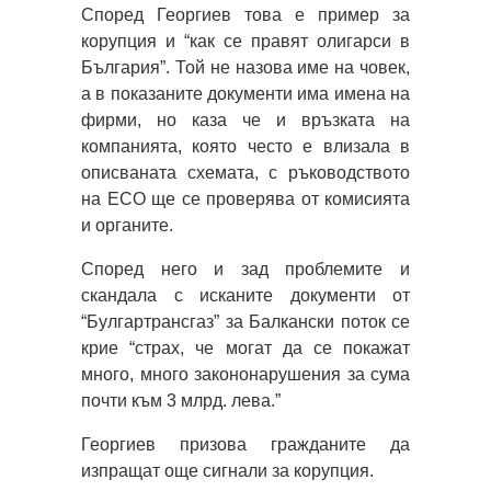
Според Георгиев това е пример за
корупция и “как се правят олигарси в
България”. Той не назова име на човек,
а в показаните документи има имена на
фирми, но каза че и връзката на
компанията, която често е влизала в
описваната схемата, с ръководството
на ЕСО ще се проверява от комисията
и органите.
Според него и зад проблемите и
скандала с исканите документи от
“Булгартрансгаз” за Балкански поток се
крие “страх, че могат да се покажат
много, много закононарушения за сума
почти към 3 млрд. лева.”
Георгиев призова гражданите да
изпращат още сигнали за корупция.