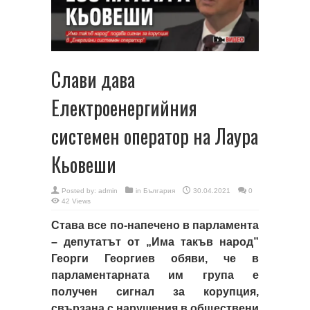
Слави дава
Електроенергийния
системен оператор на Лаура
Кьовеши
Posted by:
admin
in
България
30.04.2021
0
42 Views
Става все по-напечено в парламента
– депутатът от „Има такъв народ”
Георги Георгиев обяви, че в
парламентарната им група е
получен сигнал за корупция,
свързана с нарушения в обществени