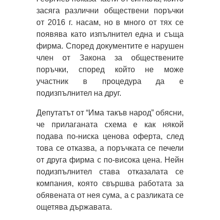
засяга различни обществени поръчки
от 2016 г. насам, но в много от тях се
появява като изпълнител една и съща
фирма. Според документите е нарушен
член от Закона за обществените
поръчки, според който не може
участник в процедура да е
подизпълнител на друг.
Депутатът от “Има такъв народ” обясни,
че прилаганата схема е как някой
подава по-ниска ценова оферта, след
това се отказва, а поръчката се печели
от друга фирма с по-висока цена. Нейн
подизпълнител става отказалата се
компания, която свършва работата за
обявената от нея сума, а с разликата се
ощетява държавата.