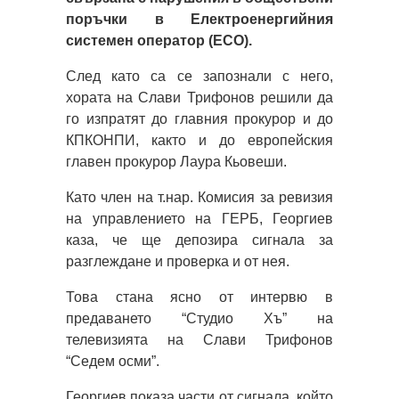
поръчки в Електроенергийния
системен оператор (ЕСО).
След като са се запознали с него,
хората на Слави Трифонов решили да
го изпратят до главния прокурор и до
КПКОНПИ, както и до европейския
главен прокурор Лаура Кьовеши.
Като член на т.нар. Комисия за ревизия
на управлението на ГЕРБ, Георгиев
каза, че ще депозира сигнала за
разглеждане и проверка и от нея.
Това стана ясно от интервю в
предаването “Студио Хъ” на
телевизията на Слави Трифонов
“Седем осми”.
Георгиев показа части от сигнала, който