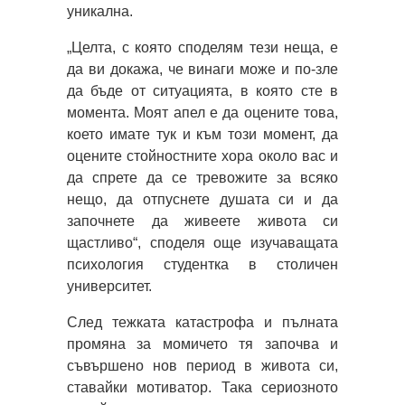
уникална.
„Целта, с която споделям тези неща, е
да ви докажа, че винаги може и по-зле
да бъде от ситуацията, в която сте в
момента. Моят апел е да оцените това,
което имате тук и към този момент, да
оцените стойностните хора около вас и
да спрете да се тревожите за всяко
нещо, да отпуснете душата си и да
започнете да живеете живота си
щастливо“, споделя още изучаващата
психология студентка в столичен
университет.
След тежката катастрофа и пълната
промяна за момичето тя започва и
съвършено нов период в живота си,
ставайки мотиватор. Така сериозното