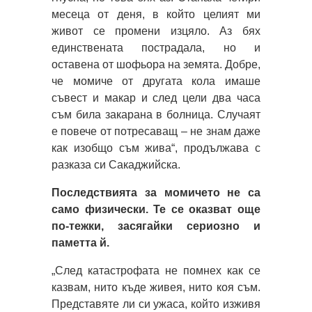
месеца от деня, в който целият ми
живот се промени изцяло. Аз бях
единствената пострадала, но и
оставена от шофьора на земята. Добре,
че момиче от другата кола имаше
съвест и макар и след цели два часа
съм била закарана в болница. Случаят
е повече от потресаващ – не знам даже
как изобщо съм жива“, продължава с
разказа си Сакаджийска.
Последствията за момичето не са
само физически. Те се оказват още
по-тежки, засягайки сериозно и
паметта й.
„След катастрофата не помнех как се
казвам, нито къде живея, нито коя съм.
Представяте ли си ужаса, който изживя