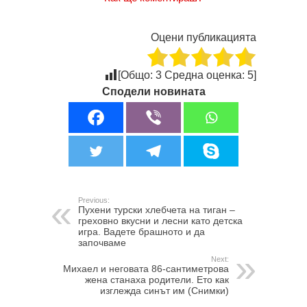
Оцени публикацията
[Общо:
3
Средна оценка:
5
]
Сподели новината
Previous:
Пухени турски хлебчета на тиган –
греховно вкусни и лесни като детска
игра. Вадете брашното и да
започваме
Next:
Михаел и неговата 86-сантиметрова
жена станаха родители. Ето как
изглежда синът им (Снимки)