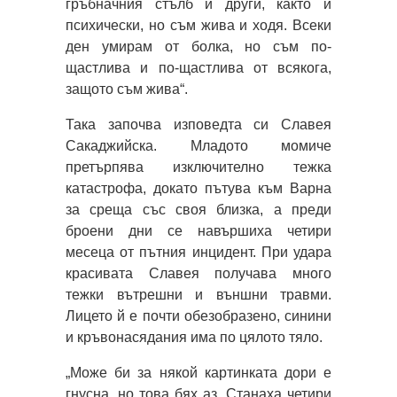
гръбначния стълб и други, както и
психически, но съм жива и ходя. Всеки
ден умирам от болка, но съм по-
щастлива и по-щастлива от всякога,
защото съм жива“.
Така започва изповедта си Славея
Сакаджийска. Младото момиче
претърпява изключително тежка
катастрофа, докато пътува към Варна
за среща със своя близка, а преди
броени дни се навършиха четири
месеца от пътния инцидент. При удара
красивата Славея получава много
тежки вътрешни и външни травми.
Лицето й е почти обезобразено, синини
и кръвонасядания има по цялото тяло.
„Може би за някой картинката дори е
гнусна, но това бях аз. Станаха четири