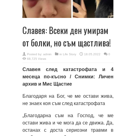
Славея: Всеки ден умирам
от болки, но съм щастлива!
Posted by:
admin
in
Life Story
18.05.2022
0
68,725 Views
Славея след катастрофата и 4
месеца по-късно / Снимки: Личен
архив и Мис Щастие
Благодаря на Бог, че ме остави жива,
не знаех коя съм след катастрофата
„Благодарна съм на Господ, че ме
остави жива и че мога да се движа. Да,
останах с доста сериозни травми в