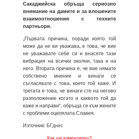
Сакаджийска обръща сериозно
внимание на дамите и за влошените
взаимоотношения с техните
партньори.
„Първата причина, поради която той
може да не ви уважава, е това, че вие
не уважавате себе си и внасяте тази
вибрация на всички околни, така и на
него. Втората причина е, че вие нямате
собствено мнение и винаги се
съгласявате с това, което той каже. И
третата е това, че винаги сте на негово
разположение когато и каквото той да
каже и направи“, обръща се към жените
с проблеми оцелялата Славея.
Източник:
БГднес
Как ще коментираш?