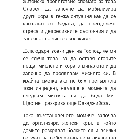
житейско препятствие спомага за това
Славея да започне да мобилизира
други хора в тежка ситуация как да се
измъкнат от бедата, да преодолеят
стреса и депресивните състояния и да
започнат на чисто своя живот.
„Благодаря всеки ден на Господ, че ми
се случи това, за да оставя старите
неща, мислене и хора в миналото и да
започна да проявявам мисията си. В
крайна сметка ако не бях претърпяла
този инцидент, нямаше в момента да
следвам мисията си да бъда Мис
Щастие“, разкрива още Сакаджийска.
Така възстановеното момиче започва
да организира женски кръг, в който
дамите разкриват болките си и всички
се учат на себепознаване и личностно