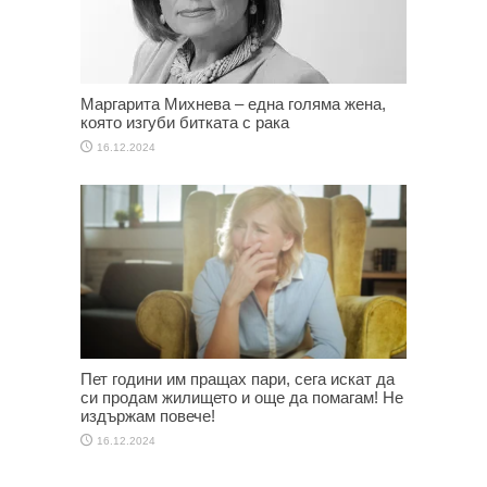
Маргарита Михнева – една голяма жена,
която изгуби битката с рака
16.12.2024
Пет години им пращах пари, сега искат да
си продам жилището и още да помагам! Не
издържам повече!
16.12.2024