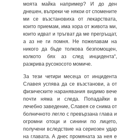
моята майка например? И до ден
днешен, въпреки че някои от спомените
ми се възстановиха от лекарствата,
които приемам, има хора от живота ми,
които идват и тръгват да ме прегръщат,
а аз не ги помня. Не пожелавам на
никого да бъде толкова безпомощен,
колкото бях аз след инцидента“,
разкрива русокосото момиче.
За тези четири месеца от инцидента
Славея успява да се възстанови, а от
физическите наранявания видимо вече
почти няма и следа. Попадайки в
лечебно заведение, Славея се снима от
болничното легло с превързана глава и
огромни отоци и синини по лицето,
получени вследствие на сериозен удар
на главата. А днес промяната за нея е