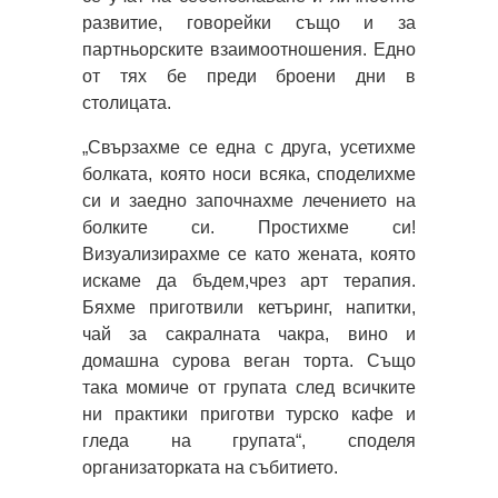
развитие, говорейки също и за
партньорските взаимоотношения. Едно
от тях бе преди броени дни в
столицата.
„Свързахме се една с друга, усетихме
болката, която носи всяка, споделихме
си и заедно започнахме лечението на
болките си. Простихме си!
Визуализирахме се като жената, която
искаме да бъдем,чрез арт терапия.
Бяхме приготвили кетъринг, напитки,
чай за сакралната чакра, вино и
домашна сурова веган торта. Също
така момиче от групата след всичките
ни практики приготви турско кафе и
гледа на групата“, споделя
организаторката на събитието.