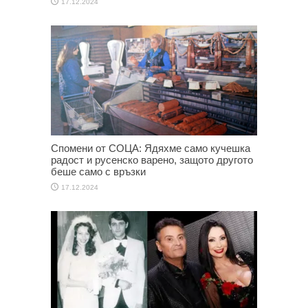
17.12.2024
Спомени от СОЦА: Ядяхме само кучешка
радост и русенско варено, защото другото
беше само с връзки
17.12.2024