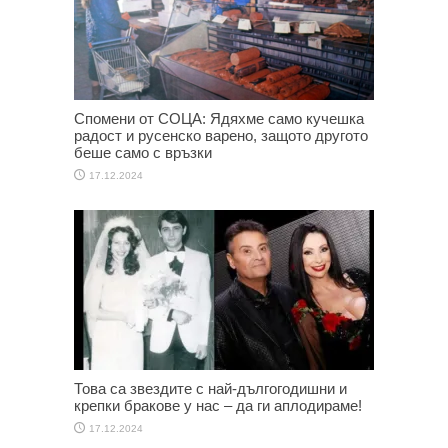
Спомени от СОЦА: Ядяхме само кучешка
радост и русенско варено, защото другото
беше само с връзки
17.12.2024
Това са звездите с най-дългогодишни и
крепки бракове у нас – да ги аплодираме!
17.12.2024