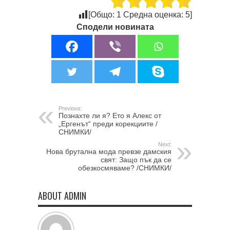
[Общо:
1
Средна оценка:
5
]
Сподели новината
Previous:
Познахте ли я? Ето я Алекс от
„Ергенът“ преди корекциите /
СНИМКИ/
Next:
Нова брутална мода превзе дамския
свят: Защо пък да се
обезкосмяваме? /СНИМКИ/
ABOUT ADMIN