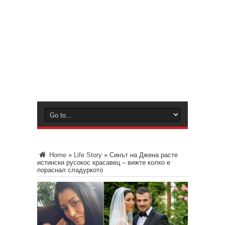
Home
»
Life Story
»
Синът на Джена расте
истински русокос красавец – вижте колко е
пораснал сладуркото