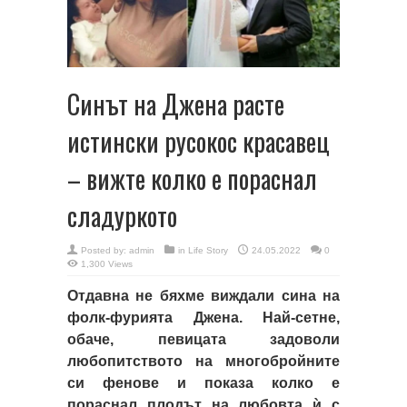
Синът на Джена расте
истински русокос красавец
– вижте колко е пораснал
сладуркото
Posted by:
admin
in
Life Story
24.05.2022
0
1,300 Views
Отдавна не бяхме виждали сина на
фолк-фурията Джена. Най-сетне,
обаче, певицата задоволи
любопитството на многобройните
си фенове и показа колко е
пораснал плодът на любовта ѝ с