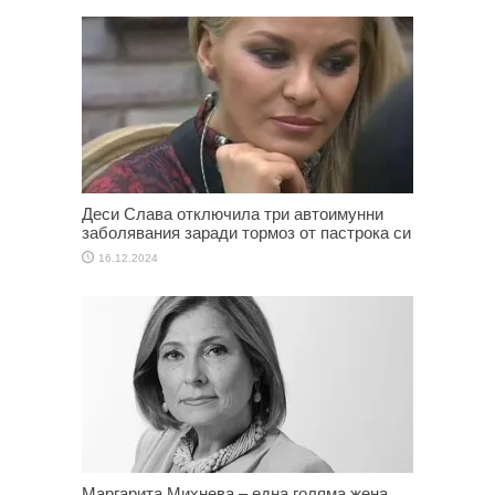
Деси Слава отключила три автоимунни
заболявания заради тормоз от пастрока си
16.12.2024
Маргарита Михнева – една голяма жена,