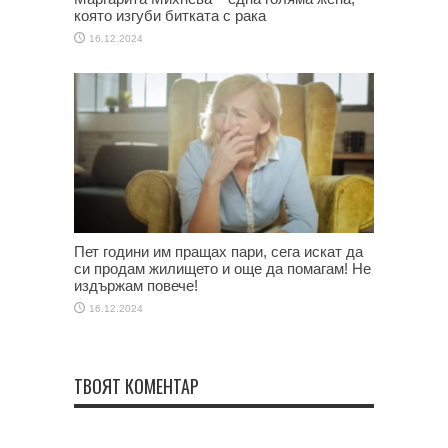
която изгуби битката с рака
16.12.2024
Пет години им пращах пари, сега искат да
си продам жилището и още да помагам! Не
издържам повече!
16.12.2024
ТВОЯТ КОМЕНТАР