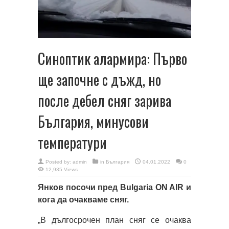
Синоптик алармира: Първо
ще започне с дъжд, но
после дебел сняг зарива
България, минусови
температури
Posted by:
admin
in
България
04.01.2022
0
12,935 Views
Янков посочи пред Bulgaria ON AIR и
кога да очакваме сняг.
„В дългосрочен план сняг се очаква