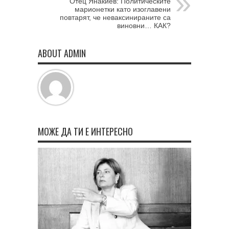
Отец Янакиев: Политическите
марионетки като изоглавени
повтарят, че неваксинираните са
виновни… КАК?
ABOUT ADMIN
МОЖЕ ДА ТИ Е ИНТЕРЕСНО