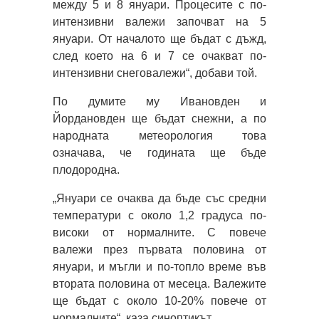
между 5 и 8 януари. Процесите с по-
интензивни валежи започват на 5
януари. От началото ще бъдат с дъжд,
след което на 6 и 7 се очакват по-
интензивни снеговалежи“, добави той.
По думите му Ивановден и
Йордановден ще бъдат снежни, а по
народната метеорология това
означава, че годината ще бъде
плодородна.
„Януари се очаква да бъде със средни
температури с около 1,2 градуса по-
високи от нормалните. С повече
валежи през първата половина от
януари, и мъгли и по-топло време във
втората половина от месеца. Валежите
ще бъдат с около 10-20% повече от
нормалните“, каза синоптикът.