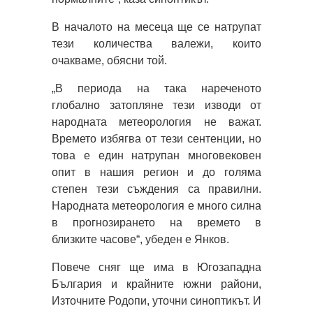
В началото на месеца ще се натрупат
тези количества валежи, които
очакваме, обясни той.
„В периода на така нареченото
глобално затопляне тези изводи от
народната метеорология не важат.
Времето избягва от тези сентенции, но
това е един натрупан многовековен
опит в нашия регион и до голяма
степен тези съждения са правилни.
Народната метеорология е много силна
в прогнозирането на времето в
близките часове“, убеден е Янков.
Повече сняг ще има в Югозападна
България и крайните южни райони,
Източните Родопи, уточни синоптикът. И