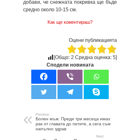
добави, че снежната покривка ще бъде
средно около 10-15 см.
Как ще коментираш?
Оцени публикацията
[Общо:
2
Средна оценка:
5
]
Сподели новината
Previous:
Болен мъж: Преди три месеца имах
рак от главата до петите, а сега съм
напълно здрав
Next: