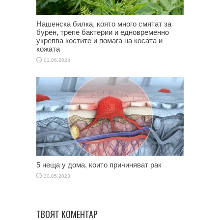
Нашенска билка, която много смятат за
бурен, трепе бактерии и едновременно
укрепва костите и помага на косата и
кожата
01.06.2023
5 неща у дома, които причиняват рак
30.05.2023
ТВОЯТ КОМЕНТАР