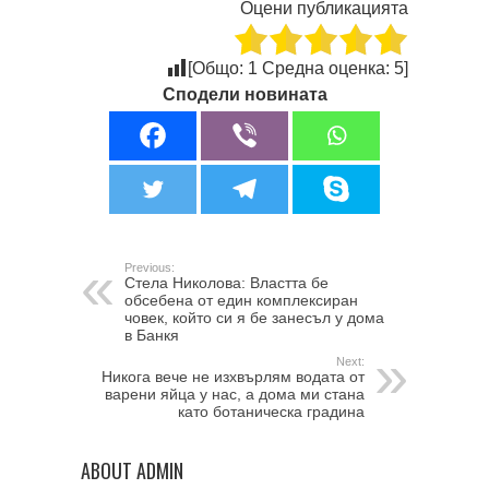
Оцени публикацията
[Общо:
1
Средна оценка:
5
]
Сподели новината
Previous:
Стела Николова: Властта бе
обсебена от един комплексиран
човек, който си я бе занесъл у дома
в Банкя
Next:
Никога вече не изхвърлям водата от
варени яйца у нас, а дома ми стана
като ботаническа градина
ABOUT ADMIN