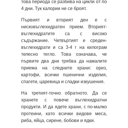
това периода се разбива на цикли от по
4 дни. Тук калории не се броят.
Първият и вторият ден е с
нисковъглехидратен прием. Вторият-
въглехидратите са с високо
съдържание. Четвъртият е среден-
въглехидрати и са 3-4 г на килограм
телесно тегло. Това означава, че
първите два дни трябва да намалите
приема на следните храни: ориз,
картофи, всички пшенични изделия,
спагети, царевица и сладки изкушения.
На третият-точно обратното. Да се
хранете с повече въглехидратни
продукти. И да ядете храни, с по-малко
протеини, като всички видове меса,
риба, яйца, сирене, бобови и ядки.