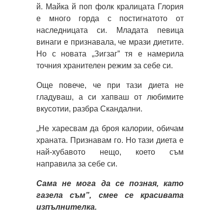
й. Майка й поп фолк кралицата Глория
е много горда с постигнатото от
наследницата си. Младата певица
винаги е признавала, че мрази диетите.
Но с новата „Зигзаг” тя е намерила
точния хранителен режим за себе си.
Още повече, че при тази диета не
гладуваш, а си хапваш от любимите
вкусотии, разбра Скандални.
„Не харесвам да броя калории, обичам
храната. Признавам го. Но тази диета е
най-хубавото нещо, което съм
направила за себе си.
Сама не мога да се позная, като
газела съм”, смее се красивата
изпълнителка.