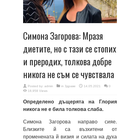
Симона Загорова: Мразя
диетите, но с тази се стопих
и преродих, толкова добре
никога не съм се чувствала
Posted by:
admin
in
Здраве
14.05.2021
0
18,958 Views
Определено дъщерята на Глория
никога не е била толкова слаба.
Симона Загорова направо сияе.
Близките й са възхитени от
променената й визия и силата на духа