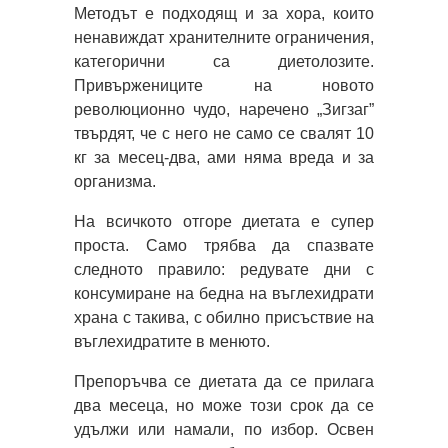
Методът е подходящ и за хора, които
ненавиждат хранителните ограничения,
категорични са диетолозите.
Привържениците на новото
революционно чудо, наречено „Зигзаг”
твърдят, че с него не само се свалят 10
кг за месец-два, ами няма вреда и за
организма.
На всичкото отгоре диетата е супер
проста. Само трябва да спазвате
следното правило: редувате дни с
консумиране на бедна на въглехидрати
храна с такива, с обилно присъствие на
въглехидратите в менюто.
Препоръчва се диетата да се прилага
два месеца, но може този срок да се
удължи или намали, по избор. Освен