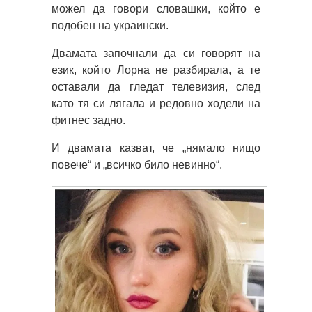
можел да говори словашки, който е
подобен на украински.
Двамата започнали да си говорят на
език, който Лорна не разбирала, а те
оставали да гледат телевизия, след
като тя си лягала и редовно ходели на
фитнес задно.
И двамата казват, че „нямало нищо
повече“ и „всичко било невинно“.