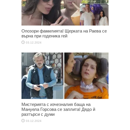
Опозори фамилията! Щерката на Раева се
върна при годеника гей
03.12.2024
Мистерията с изчезналия баща на
Мануела Горсова се заплита! Дядо й
разтърси с думи
03.12.2024