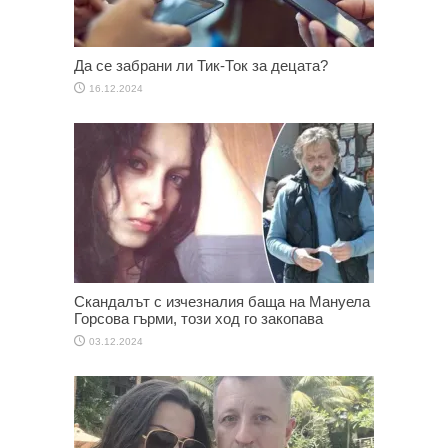
Да се забрани ли Тик-Ток за децата?
16.12.2024
Скандалът с изчезналия баща на Мануела
Горсова гърми, този ход го закопава
03.12.2024