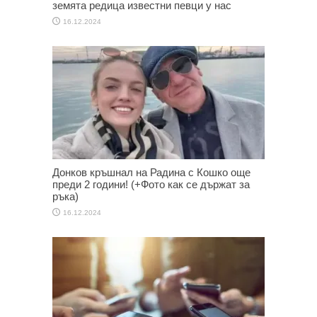
земята редица известни певци у нас
16.12.2024
Донков кръшнал на Радина с Кошко още
преди 2 години! (+Фото как се държат за
ръка)
16.12.2024