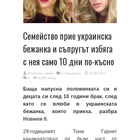
Семейство прие украинска
бежанка и съпругът избяга
с нея само 10 дни по-късно
Posted by:
admin
in
Скандално
23.05.2022
0
6,185 Views
Баща напусна половинката си и
децата си след 10 години брак, след
като се влюби в украинската
бежанка, която приеха, разбра
Новини 0
.
29-годишният Тони Гарнет
кандидатствал да бъде част от