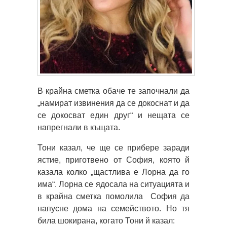
В крайна сметка обаче те започнали да
„намират извинения да се докоснат и да
се докосват един друг“ и нещата се
напрегнали в къщата.
Тони казал, че ще се прибере заради
ястие, приготвено от София, която й
казала колко „щастлива е Лорна да го
има“. Лорна се ядосала на ситуацията и
в крайна сметка помолила София да
напусне дома на семейството. Но тя
била шокирана, когато Тони й казал: