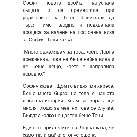
София новата двойка напуснала
къщата и се преместила при
родителите на Тони. Започнали да
търсят имот заедно и подхванали
процеса за вадене на постоянна виза
за София. Тони казва:
„Много съжалявам за това, което Лорна
преживява, това не беше нейна вина и
не беше нещо, което е направила
нередно.“
София казва: „Щом го видях, ми хареса.
Беше много бързо, но това е нашата
любовна история. Знам, че хората ще
мислят лошо за мен, но това се случва.
Виждах колко нещастен беше Тони.
Един от приятелите на Лорна каза, че
самотната майка е „опустошена“