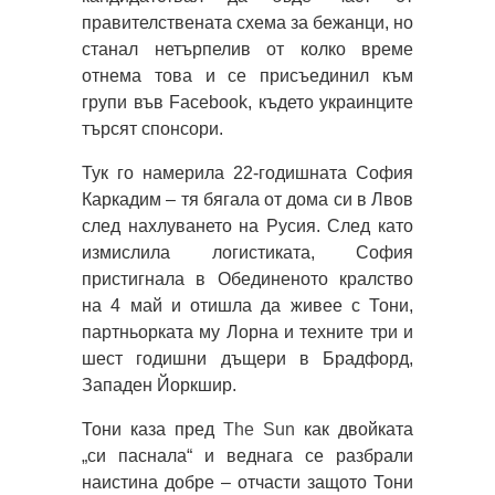
правителствената схема за бежанци, но
станал нетърпелив от колко време
отнема това и се присъединил към
групи във Facebook, където украинците
търсят спонсори.
Тук го намерила 22-годишната София
Каркадим – тя бягала от дома си в Лвов
след нахлуването на Русия. След като
измислила логистиката, София
пристигнала в Обединеното кралство
на 4 май и отишла да живее с Тони,
партньорката му Лорна и техните три и
шест годишни дъщери в Брадфорд,
Западен Йоркшир.
Тони каза пред
The Sun
как двойката
„си паснала“ и веднага се разбрали
наистина добре – отчасти защото Тони