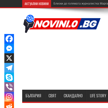
АКТУАЛНИ НОВИНИ
Близки до голямата журналистка Марга
БЪЛГАРИЯ
СВЯТ
СКАНДАЛНО
LIFE STORY