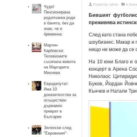
Posted by:
admin
in
Клюк
Чудо!
Пенсионирана
Бившият футболис
родопчанка роди
преживява истински
в банята, без да
знае, че е
бременна:
След като стана побе
шоубизнес. Макар и 
Мартин
нищо не може да се 
Карбовски:
Телевизиите
На 10 юни Благо и о
съсипаха живота
на Маргарита
концерт в Арена Соф
Михнева
Николаос Цитиридис
Буков, Йордан Йовч
Евродепутат:
Има 10
Кънчев и Натали Тр
доказателства за
осъществен
държавен
преврат в
България
Зеленски след
"Евровизия":