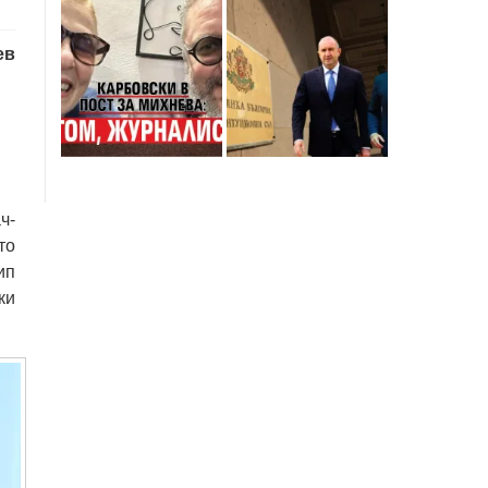
ев
ч-
то
ип
ки