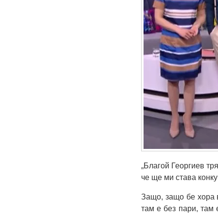
„Благой Георгиев тря
че ще ми става конку
Защо, защо бе хора 
там е без пари, там