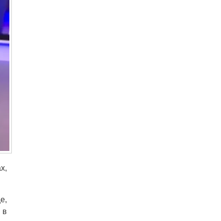
х,
е,
 в