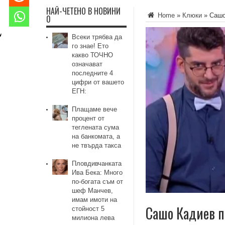
НАЙ-ЧЕТЕНО В НОВИНИ
Home
»
Клюки
»
Сашо
0
Всеки трябва да
го знае! Ето
какво ТОЧНО
означават
последните 4
цифри от вашето
ЕГН:
Плащаме вече
процент от
теглената сума
на банкомата, а
не твърда такса
Пловдивчанката
Ива Бека: Много
по-богата съм от
шеф Манчев,
имам имоти на
Сашо Кадиев п
стойност 5
милиона лева