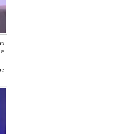
то
ду
те