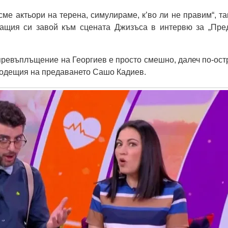
сме актьори на терена, симулираме, к’во ли не правим“, та
ащия си завой към сцената Джизъса в интервю за „Пре
 превъплъщение на Георгиев е просто смешно, далеч по-ост
водещия на предаването Сашо Кадиев.