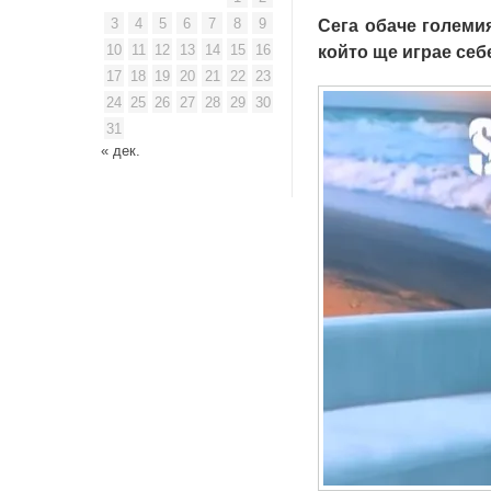
3
4
5
6
7
8
9
Сега обаче големия
10
11
12
13
14
15
16
който ще играе себе
17
18
19
20
21
22
23
24
25
26
27
28
29
30
31
« дек.