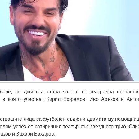
баче, че Джизъса става част и от театрална постанов
, в която участват Кирил Ефремов, Иво Аръков и Анто
йстващите лица са футболен съдия и двамата му помощниц
голям успех от сатиричния театър със звездното трио Юли
азов и Захари Бахаров.