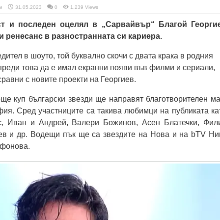
и
31.05.2023
0
1,239 Views
т и последен оцелял в „Сарвайвър“ Благой Георги
 ренесанс в разностранната си кариера.
дител в шоуто, той буквално скочи с двата крака в родния
преди това да е имал екранни появи във филми и сериали,
сравни с новите проекти на Георгиев.
ще куп български звезди ще направят благотворителен ма
ия. Сред участниците са такива любимци на публиката ка
, Иван и Андрей, Валери Божинов, Асен Блатечки, Фил
ев и др. Водещи пък ще са звездите на Нова и на bTV Ни
ифонова.