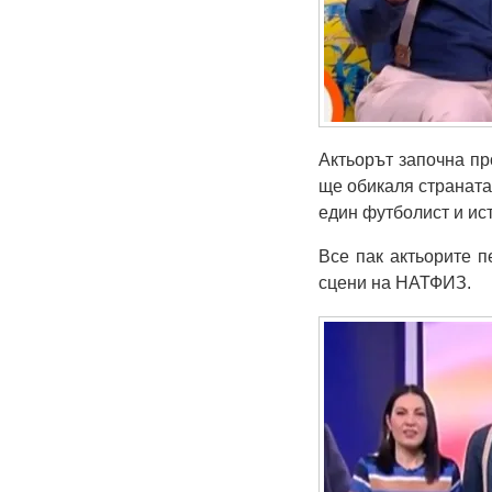
Актьорът започна пр
ще обикаля страната 
един футболист и ист
Все пак актьорите п
сцени на НАТФИЗ.