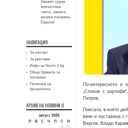
Нашият кураж
впечатлява
света, нашата
музика покорява
Европа!
НАВИГАЦИЯ
За контакт
За реклама
Инфо за Novini.0.bg
Общи правила за
ползване
Политика на
По-интересното е о
бисквитките
„Спанак с картофи“
Петров.
АРХИВ НА НОВИНИ 0
Пиесата, в която де
август 2026
вече е поставяна с 
П
В
С
Ч
П
С
Н
Вергов, Владо Карам
1
2