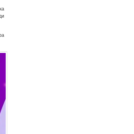
ка
ди
ра