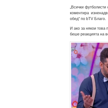
„Всички футболисти 
коментира изненадв
обед“ по bTV Благо.
И ако за някои това
беше реакцията на 