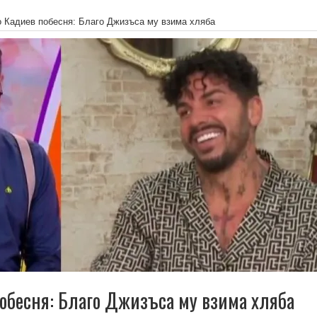
 Кадиев побесня: Благо Джизъса му взима хляба
обесня: Благо Джизъса му взима хляба