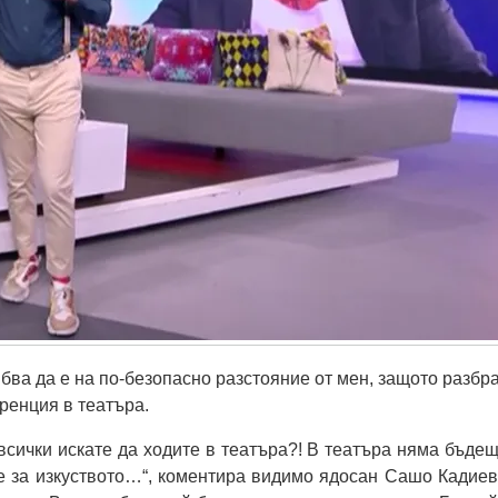
бва да е на по-безопасно разстояние от мен, защото разбра
ренция в театъра.
всички искате да ходите в театъра?! В театъра няма бъдещ
 е за изкуството…“, коментира видимо ядосан Сашо Кадиев