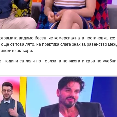
ограмата видимо бесен, че комерсиалната постановка, коя
още от това лято, на практика слага знак за равенство меж
инските актьори.
ет години са лели пот, сълзи, а понякога и кръв по учебни