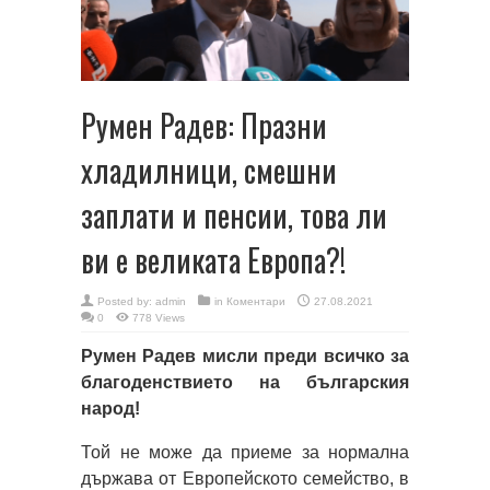
Румен Радев: Празни
хладилници, смешни
заплати и пенсии, това ли
ви е великата Европа?!
Posted by:
admin
in
Коментари
27.08.2021
0
778 Views
Румен Радев мисли преди всичко за
благоденствието на българския
народ!
Той не може да приеме за нормална
държава от Европейското семейство, в