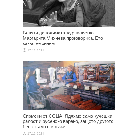
Близки до голямата журналистка
Маргарита Михнева проговориха. Ето
какво не знаем
17.12.2024
Спомени от СОЦА: Ядяхме само кучешка
радост и русенско варено, защото другото
беше само с връзки
17.12.2024