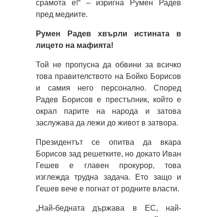
срамота е!“ – изригна Румен Радев
пред медиите.
Румен Радев хвърли истината в
лицето на мафията!
Той не пропусна да обвини за всичко
това правителството на Бойко Борисов
и самия него персонално. Според
Радев Борисов е престъпник, който е
окрал парите на народа и затова
заслужава да лежи до живот в затвора.
Президентът се опитва да вкара
Борисов зад решетките, но докато Иван
Гешев е главен прокурор, това
изглежда трудна задача. Ето защо и
Гешев вече е погнат от родните власти.
„Най-бедната държава в ЕС, най-