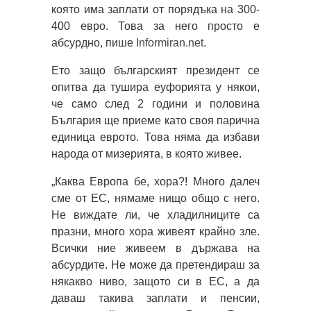
която има заплати от порядъка на 300-
400 евро. Това за него просто е
абсурдно, пише
Informiran.net
.
Ето защо българският президент се
опитва да тушира еуфорията у някои,
че само след 2 години и половина
България ще приеме като своя парична
единица еврото. Това няма да избави
народа от мизерията, в която живее.
„Каква Европа бе, хора?! Много далеч
сме от ЕС, нямаме нищо общо с него.
Не виждате ли, че хладилниците са
празни, много хора живеят крайно зле.
Всички ние живеем в държава на
абсурдите. Не може да претендираш за
някакво ниво, защото си в ЕС, а да
даваш такива заплати и пенсии,