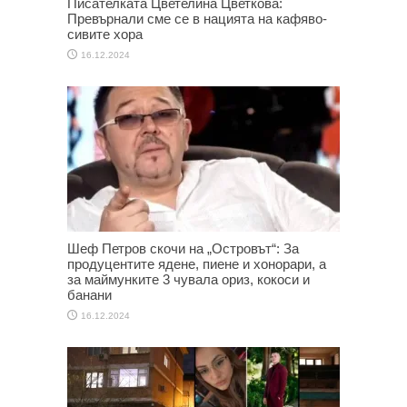
Писателката Цветелина Цветкова:
Превърнали сме се в нацията на кафяво-
сивите хора
16.12.2024
Шеф Петров скочи на „Островът“: За
продуцентите ядене, пиене и хонорари, а
за маймунките 3 чувала ориз, кокоси и
банани
16.12.2024