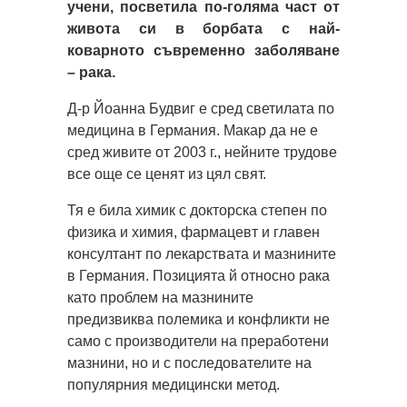
учени, посветила по-голяма част от
живота си в борбата с най-
коварното съвременно заболяване
– рака.
Д-р Йоанна Будвиг е сред светилата по
медицина в Германия. Макар да не е
сред живите от 2003 г., нейните трудове
все още се ценят из цял свят.
Тя е била химик с докторска степен по
физика и химия, фармацевт и главен
консултант по лекарствата и мазнините
в Германия. Позицията й относно рака
като проблем на мазнините
предизвиква полемика и конфликти не
само с производители на преработени
мазнини, но и с последователите на
популярния медицински метод.