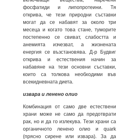
фосфатиди и липопротеини. Тя
открива, че тези природни съставки
могат да се набавят за около три
месеца и когато това стане, туморите
постепенно се свиват, слабостта и
анемията изчезват, а жизнената
енергия се възстановява. Д-р Будвиг
открива и естествения начин за
набавяне на тези основни съставки,
които са толкова необходими във
всекидневната диета.
извара и ленено олио
Комбинация от само две естествени
храни може не само да предотврати
рак, но и да го излекува. Тези храни са
органичното ленено олио и quark
(прясно сирене или извара). За да