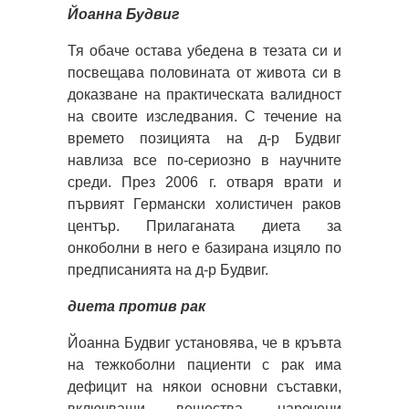
Йоанна Будвиг
Тя обаче остава убедена в тезата си и
посвещава половината от живота си в
доказване на практическата валидност
на своите изследвания. С течение на
времето позицията на д-р Будвиг
навлиза все по-сериозно в научните
среди. През 2006 г. отваря врати и
първият Германски холистичен раков
център. Прилаганата диета за
онкоболни в него е базирана изцяло по
предписанията на д-р Будвиг.
диета против рак
Йоанна Будвиг установява, че в кръвта
на тежкоболни пациенти с рак има
дефицит на някои основни съставки,
включващи вещества, наречени