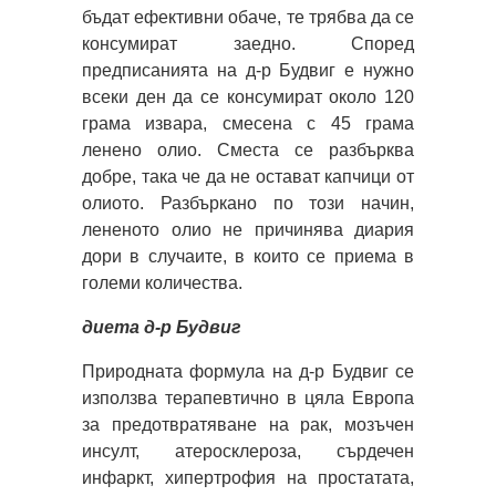
бъдат ефективни обаче, те трябва да се
консумират заедно. Според
предписанията на д-р Будвиг е нужно
всеки ден да се консумират около 120
грама извара, смесена с 45 грама
ленено олио. Сместа се разбърква
добре, така че да не остават капчици от
олиото. Разбъркано по този начин,
лененото олио не причинява диария
дори в случаите, в които се приема в
големи количества.
диета д-р Будвиг
Природната формула на д-р Будвиг се
използва терапевтично в цяла Европа
за предотвратяване на рак, мозъчен
инсулт, атеросклероза, сърдечен
инфаркт, хипертрофия на простатата,