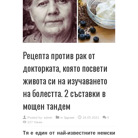
Рецепта против рак от
докторката, която посвети
живота си на изучаването
на болестта. 2 съставки в
мощен тандем
Posted by:
admin
in
Здраве
16.05.2021
0
227 Views
Тя е един от най-известните немски