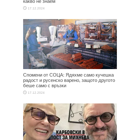
какво не знаем
17.12.2024
Спомени от СОЦА: Ядяхме само кучешка
радост и русенско варено, защото другото
беше само с връзки
17.12.2024