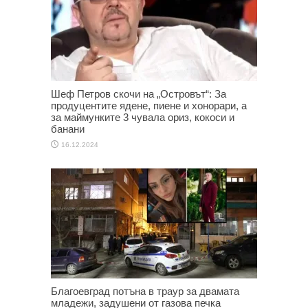
Шеф Петров скочи на „Островът“: За
продуцентите ядене, пиене и хонорари, а
за маймунките 3 чувала ориз, кокоси и
банани
16.12.2024
Благоевград потъна в траур за двамата
младежи, задушени от газова печка