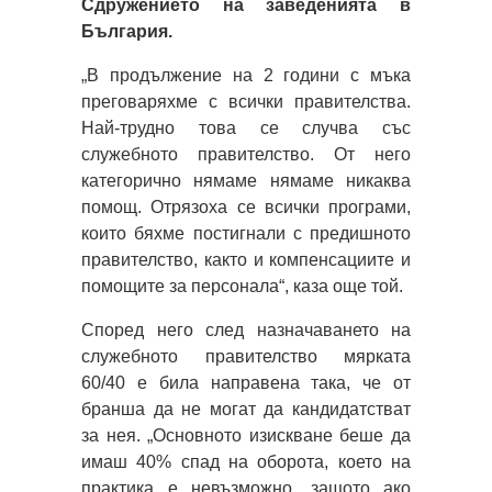
Сдружението на заведенията в
България.
„В продължение на 2 години с мъка
преговаряхме с всички правителства.
Най-трудно това се случва със
служебното правителство. От него
категорично нямаме нямаме никаква
помощ. Отрязоха се всички програми,
които бяхме постигнали с предишното
правителство, както и компенсациите и
помощите за персонала“, каза още той.
Според него след назначаването на
служебното правителство мярката
60/40 е била направена така, че от
бранша да не могат да кандидатстват
за нея. „Основното изискване беше да
имаш 40% спад на оборота, което на
практика е невъзможно, защото ако