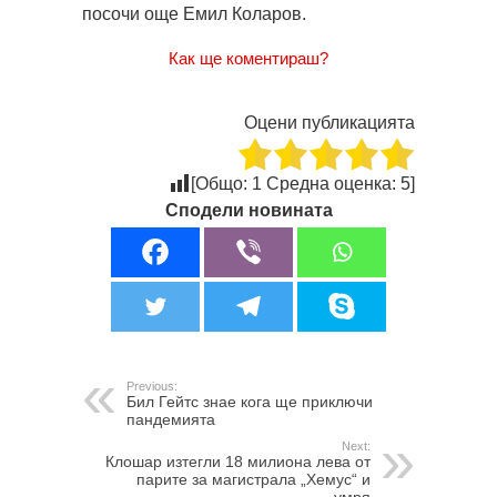
посочи още Емил Коларов.
Как ще коментираш?
Оцени публикацията
[Общо:
1
Средна оценка:
5
]
Сподели новината
Previous:
Бил Гейтс знае кога ще приключи
пандемията
Next:
Клошар изтегли 18 милиона лева от
парите за магистрала „Хемус“ и
умря