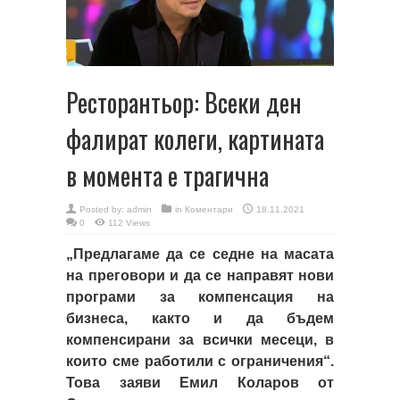
Ресторантьор: Всеки ден
фалират колеги, картината
в момента е трагична
Posted by:
admin
in
Коментари
18.11.2021
0
112 Views
„Предлагаме да се седне на масата
на преговори и да се направят нови
програми за компенсация на
бизнеса, както и да бъдем
компенсирани за всички месеци, в
които сме работили с ограничения“.
Това заяви Емил Коларов от