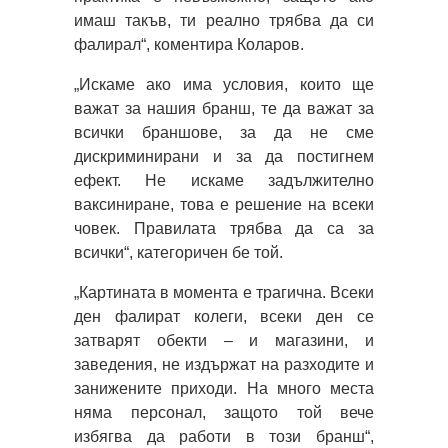
имаш такъв, ти реално трябва да си
фалирал“, коментира Коларов.
„Искаме ако има условия, които ще
важат за нашия бранш, те да важат за
всички браншове, за да не сме
дискриминирани и за да постигнем
ефект. Не искаме задължително
ваксиниране, това е решение на всеки
човек. Правилата трябва да са за
всички“, категоричен бе той.
„Картината в момента е трагична. Всеки
ден фалират колеги, всеки ден се
затварят обекти – и магазини, и
заведения, не издържат на разходите и
занижените приходи. На много места
няма персонал, защото той вече
избягва да работи в този бранш“,