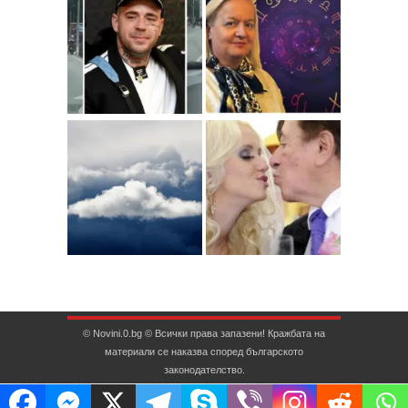
© Novini.0.bg © Всички права запазени! Кражбата на
материали се наказва според българското
законодателство.