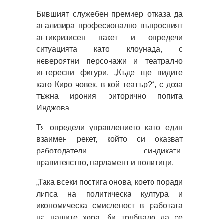
Бившият служебен премиер отказа да
анализира професионално въпросният
антикризисен пакет и определи
ситуацията като клоунада, с
невероятни персонажи и театрално
интересни фигури. „Къде ще видите
като Киро човек, в кой театър?“, с доза
тъжна ирония риторично попита
Инджова.
Тя определи управлението като един
взаимен рекет, който си оказват
работодатели, синдикати,
правителство, парламент и политици.
„Така всеки постига онова, което поради
липса на политическа култура и
икономическа смисленост в работата
на нашите хора, би трябвало да се