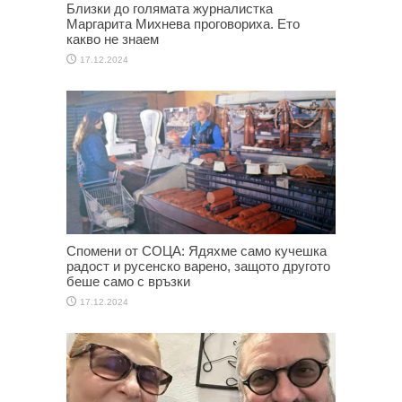
Близки до голямата журналистка
Маргарита Михнева проговориха. Ето
какво не знаем
17.12.2024
Спомени от СОЦА: Ядяхме само кучешка
радост и русенско варено, защото другото
беше само с връзки
17.12.2024