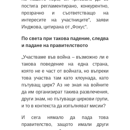
постига регламентирано, конкурентно,
прозрачно и съответстващо на
интересите на участниците“, заяви
Инджова, цитирана от „
Фокус
“.
По света при такова падение, следва
и падане на правителството
„Участваме във война – възможно ли е
такова поведение на една страна,
която не е част от войната, но въпреки
това участва там като клоунада, като
пътуващ цирк? Аз не зная на войните
да им организират такива развлечения,
други знам, но пътуващи циркови групи,
и то в контекста да изпълняват мисии?
И сега нямало да пада това
правителство, защото имали други