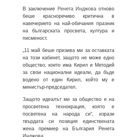
В заключение
Ренета Инджова
отново
беше красноречиво критична в
навечерието на най-обичания празник
на българската просвета, култура и
писменост.
„11 май беше призива ми за оставката
на този кабинет, защото не може едно
общество, което има Кирил и Методий
за свои национални идеали, да бъде
водено от един Кирил, който му е
министър-председател.
Защото идеалът ми за общество е на
просветена технокрация, която е
посветена на народа си“, изрази
твърдата си позиция единствената
жена премиер на България Ренета
Инджова.