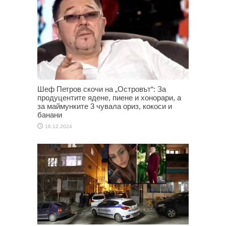
Шеф Петров скочи на „Островът“: За
продуцентите ядене, пиене и хонорари, а
за маймунките 3 чувала ориз, кокоси и
банани
16.12.2024