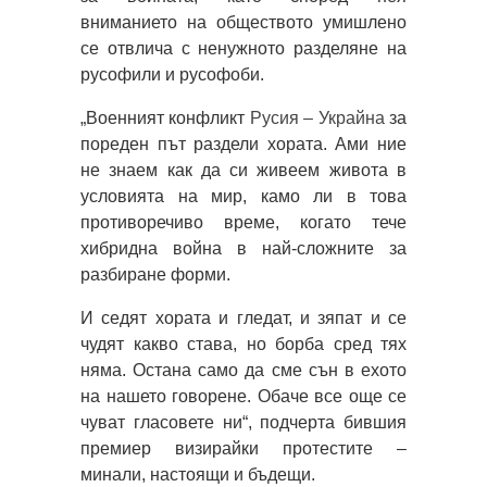
вниманието на обществото умишлено
се отвлича с ненужното разделяне на
русофили и русофоби.
„Военният конфликт
Русия – Украйна
за
пореден път раздели хората. Ами ние
не знаем как да си живеем живота в
условията на мир, камо ли в това
противоречиво време, когато тече
хибридна война в най-сложните за
разбиране форми.
И седят хората и гледат, и зяпат и се
чудят какво става, но борба сред тях
няма. Остана само да сме сън в ехото
на нашето говорене. Обаче все още се
чуват гласовете ни“, подчерта бившия
премиер визирайки протестите –
минали, настоящи и бъдещи.