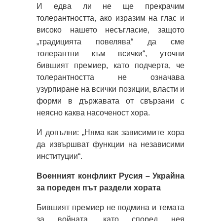
И едва ли не ще прекрачим
толерантността, ако изразим на глас и
високо нашето несъгласие, защото
„традицията повелява“ да сме
толерантни към всички“, уточни
бившият премиер, като подчерта, че
толерантността не означава
узурпиране на всички позиции, власти и
форми в държавата от свързани с
неясно каква насоченост хора.
И допълни: „Няма как зависимите хора
да извършват функции на независими
институции“.
Военният конфликт Русия – Украйна
за пореден път раздели хората
Бившият премиер не подмина и темата
за войната, като според нея