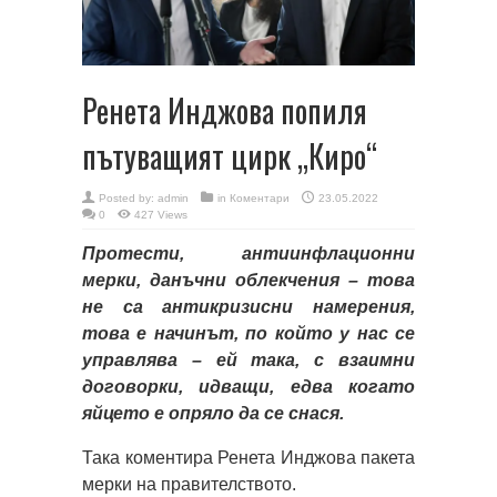
Ренета Инджова попиля
пътуващият цирк „Киро“
Posted by:
admin
in
Коментари
23.05.2022
0
427 Views
Протести, антиинфлационни
мерки, данъчни облекчения – това
не са антикризисни намерения,
това е начинът, по който у нас се
управлява – ей така, с взаимни
договорки, идващи, едва когато
яйцето е опряло да се снася.
Така коментира Ренета Инджова пакета
мерки на правителството.