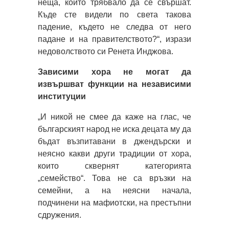
неща, които трябвало да се свършат.
Къде сте видели по света такова
падение, където не следва от него
падане и на правителството?“, изрази
недоволството си Ренета Инджова.
Зависими хора не могат да
извършват функции на независими
институции
„И никой не смее да каже на глас, че
българският народ не иска децата му да
бъдат възпитавани в джендърски и
неясно какви други традиции от хора,
които сквернят категорията
„семейство“. Това не са връзки на
семейни, а на неясни начала,
подчинени на мафиотски, на престъпни
сдружения.