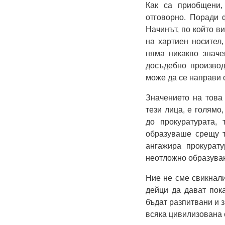
Как са приобщени,
отговорно. Поради ф
Начинът, по който в
на хартиен носител
няма никакво значе
досъдебно производ
може да се направи
Значението на това
тези лица, е голямо
до прокуратурата,
образуваше срещу т
ангажира прокурат
неотложно образуван
Ние не сме свикнал
дейци да дават пока
бъдат разпитвани и 
всяка цивилизована 