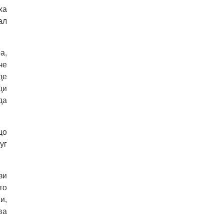
ха
ал
а,
че
де
ди
да
що
уг
зи
то
и,
ва