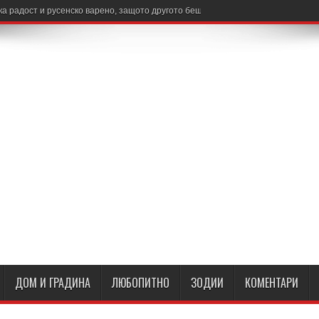
 радост и русенско варено, защото другото беше само с връзки
ДОМ И ГРАДИНА
ЛЮБОПИТНО
ЗОДИИ
КОМЕНТАРИ