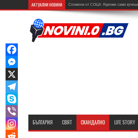
АКТУАЛНИ НОВИНИ
Спомени от СОЦА: Ядяхме само кучешка
БЪЛГАРИЯ
СВЯТ
СКАНДАЛНО
LIFE STORY