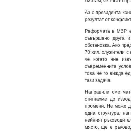
смятам, че когато пр
Аз с президента кон
резултат от конфликт
Реформата в МВР е 
съвършено друга и
обстановка. Ако пре
70 хил. служители с 
че когато ние изв
съвременните услов
това не го вижда ед
тази задача.
Направили сме мат
стигнахме до изво
промени. Не може д
една структура, на
нейният ръководител
място, ще е ръково