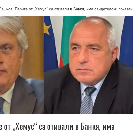
Рашков: Парите от „Хемус“ са отивали в Банкя, има свидетелски показан
 от „Хемус“ са отивали в Банкя, има