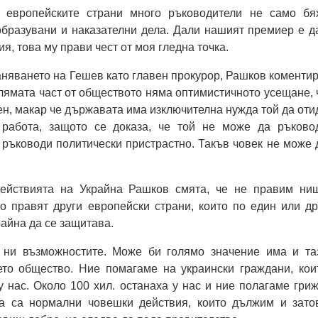
в европейските страни много ръководители не само бя
образувани и наказателни дела. Дали нашият премиер е д
ия, това му прави чест от моя гледна точка.
аняването на Гешев като главен прокурор, Рашков коментир
олямата част от обществото няма оптимистичното усещане, 
ен, макар че държавата има изключителна нужда той да оти
 работа, защото се доказа, че той не може да ръково
 ръководи политически пристрастно. Такъв човек не може 
ействията на Украйна Рашков смята, че не правим ни
то правят други европейски страни, които по един или др
райна да се защитава.
 ни възможностите. Може би голямо значение има и та
то общество. Ние помагаме на украински граждани, кои
у нас. Около 100 хил. останаха у нас и ние полагаме гриж
а са нормални човешки действия, които дължим и зато