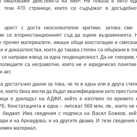
а омаловажи действията на МВР. Не показа в нито ед
а тези 470 страници, които се съдържат в досъдебно
 арест с доста неоснователни критики, затова сме 
е се вторинстанционният съд да оцени възраженията. 
е прочел материалите, имаше общи констатации и смесва
и и доказателства, които до такава степен са объркани в то
 се направи извод за една тенденциозност. Да не говорим, 
полицаите са неграмотни, което не е юридическо понятие
 акт.
а достатъчно данни за това, че те в една или в друга степ
ия, които биха могли да бъдат квалифицирани като престъпн
ници е докладът на АДФИ, който е изготвен по времето 
Б. Констатацията е една – липсват 569 млн. лв., които не 
 бюджет. Има сведения с подписа на Васил Божков, кой
пари и на Арнаудова, и на другите двама. И тези сведения 
громен материал.