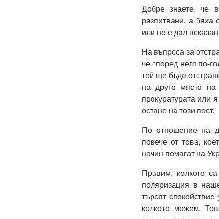
Добре знаете, че 
разпитвани, а бяха 
или не е дал показан
На въпроса за отстр
че според него по-г
той ще бъде отстран
на друго място на
прокуратурата или я
остане на този пост.
По отношение на д
повече от това, кое
начин помагат на Ук
Правим, колкото са
поляризация в наше
търсят спокойствие 
колкото можем. Тов