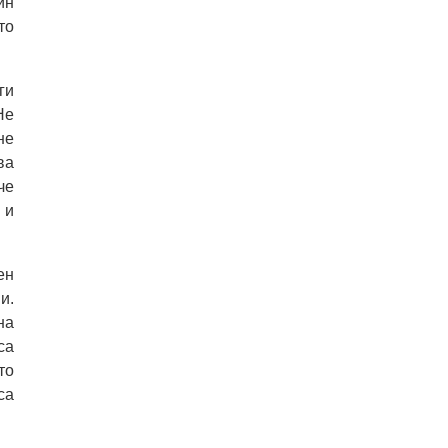
ин
то
ги
Не
не
ва
че
 и
ен
и.
на
са
то
са