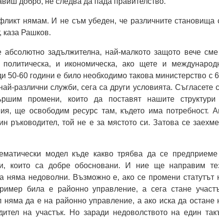
авиш добро, не следва да пада правителство.
фликт нямам. И не съм убеден, че различните становища 
, каза Рашков.
абсолютно задължителна, най-малкото защото вече сме
 политическа, и икономическа, ако щете и международ
ди 50-60 години е било необходимо такова министерство с 6
най-различни служби, сега са други условията. Съгласете с
ършим промени, които да поставят нашите структури
ия, ще освободим ресурс там, където има потребност. А
ин ръководител, той не е за мястото си. Затова се заехме
ематически модел къде какво трябва да се предприеме
ди, които са добре обосновани. И ние ще направим те
а няма недоволни. Възможно е, ако се промени статутът 
пример била е районно управление, а сега стане участъ
 няма да е на районно управление, а ако иска да остане 
дител на участък. Но заради недоволството на един так