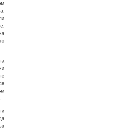
ем
а.
ли
е,
на
го
на
ни
не
се
ъм
.
ни
да
ъв