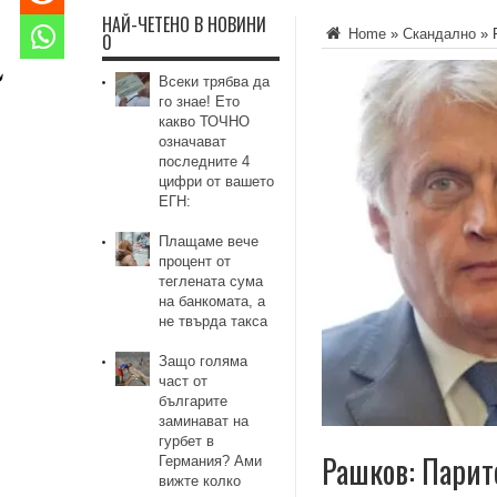
НАЙ-ЧЕТЕНО В НОВИНИ
Home
»
Скандално
»
0
Всеки трябва да
го знае! Ето
какво ТОЧНО
означават
последните 4
цифри от вашето
ЕГН:
Плащаме вече
процент от
теглената сума
на банкомата, а
не твърда такса
Защо голяма
част от
българите
заминават на
гурбет в
Рашков: Парите
Германия? Ами
вижте колко