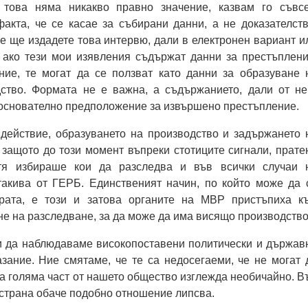
 това няма никакво правно значение, казвам го съвс
акта, че се касае за събирани данни, а не доказателств
ие ще издадете това интервю, дали в електронен вариант и
, ако тези мои изявления съдържат данни за престъплени
ние, те могат да се ползват като данни за образуване 
ство. Формата не е важна, а съдържанието, дали от не
 основателно предположение за извършено престъпление.
 действие, образуването на производство и задържането 
, защото до този момент въпреки стотиците сигнали, прате
 тя избираше кои да разследва и във всички случаи 
акива от ГЕРБ. Единственият начин, по който може да 
урата, е този и затова органите на МВР пристъпиха к
е на разследване, за да може да има висящо производство
и да наблюдаваме високопоставени политически и държав
зание. Ние смятаме, че те са недосегаеми, че не могат 
за голяма част от нашето общество изглежда необичайно. В
страна обаче подобно отношение липсва.