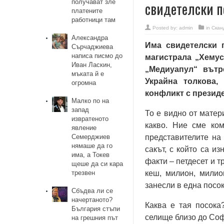
получават зле
свидетелски п
платените
работници там
Posted by:
admin
in
Скан
Александра
Има свидетелски п
Сърчаджиева
написа писмо до
магистрала „Хемус
Иван Ласкин,
„Медиуапул“ вътр
мъката й е
Украйна толкова,
огромна
конфликт с презид
Малко по на
запад
То е видно от матер
извратеното
какво. Ние сме ко
явление
Семерджиев
представителите на
нямаше да го
сакът, с който са и
има, а Токев
факти – петдесет и т
щеше да си кара
трезвен
кеш, милион, милио
занесли в една посок
Сбъдва ли се
начертаното?
Каква е тая посока
България стъпи
селище близо до Соф
на грешния път