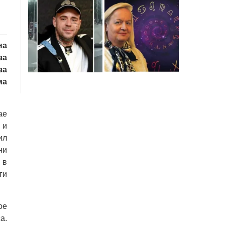
на
за
за
ма
ае
 и
ил
ни
 в
ги
ое
а.