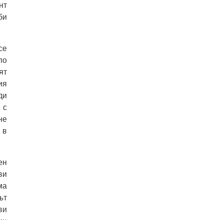
нт
би
се
по
ят
ия
ди
 с
не
 в
ен
ви
ма
ът
ви