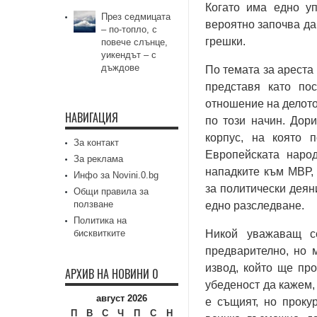
Когато има едно у
През седмицата
вероятно започва да
– по-топло, с
грешки.
повече слънце,
уикендът – с
дъждове
По темата за ареста
представя като по
отношение на делото
НАВИГАЦИЯ
по този начин. Дор
корпус, на която 
За контакт
Европейската наро
За реклама
нападките към МВР,
Инфо за Novini.0.bg
за политически деян
Общи правила за
ползване
едно разследване.
Политика на
бисквитките
Никой уважаващ с
предварително, но 
извод, който ще пр
АРХИВ НА НОВИНИ 0
убеденост да кажем,
август 2026
е същият, но проку
П
В
С
Ч
П
С
Н