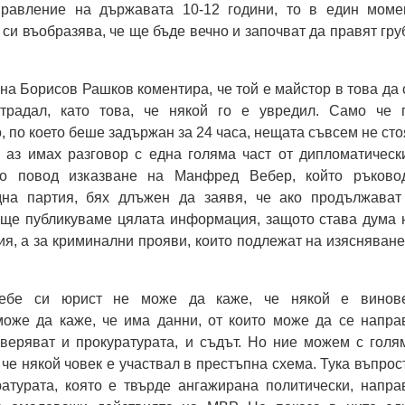
правление на държавата 10-12 години, то в един моме
 си въобразява, че ще бъде вечно и започват да правят гру
 на Борисов Рашков коментира, че той е майстор в това да 
страдал, като това, че някой го е увредил. Само че 
, по което беше задържан за 24 часа, нещата съвсем не сто
и аз имах разговор с една голяма част от дипломатическ
по повод изказване на Манфред Вебер, който ръково
дна партия, бях длъжен да заявя, че ако продължават
 ще публикуваме цялата информация, защото става дума 
ия, а за криминални прояви, които подлежат на изясняване
ебе си юрист не може да каже, че някой е винов
може да каже, че има данни, от които може да се напра
оверяват и прокуратурата, и съдът. Но ние можем с голя
 че някой човек е участвал в престъпна схема. Тука въпрос
ратурата, която е твърде ангажирана политически, напра