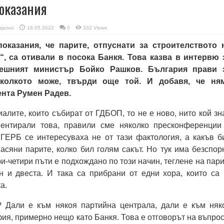
оказания
дално
18.05.2022
0
332 Views
оказания, че парите, отпуснати за строителството 
“, са отивали в посока Банкя. Това казва в интервю 
ешният министър Бойко Рашков. България прави 
 колкото може, твърди още той. И добавя, че ня
ента Румен Радев.
иалите, които събират от ГДБОП, то не е ново, нито кой зн
ментирали това, правили сме няколко пресконференции
 ГЕРБ се интересуваха не от тази фактология, а какъв б
знасяни парите, колко бил голям сакът. Но тук има безспор
ри-четири пъти е подхождано по този начин, теглене на пари
н и двеста. И така са прибрани от едни хора, които са 
а.
? Дали е към някоя партийна централа, дали е към няк
ия, примерно нещо като Банкя. Това е отговорът на въпрос