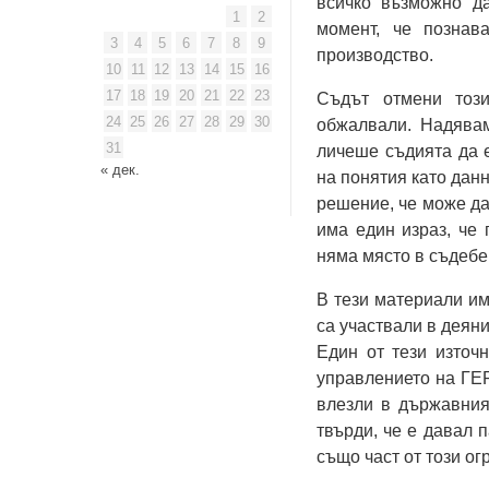
всичко възможно д
1
2
момент, че познав
3
4
5
6
7
8
9
производство.
10
11
12
13
14
15
16
17
18
19
20
21
22
23
Съдът отмени този
24
25
26
27
28
29
30
обжалвали. Надявам
31
личеше съдията да 
« дек.
на понятия като данн
решение, че може да
има един израз, че 
няма място в съдебен
В тези материали им
са участвали в деян
Един от тези източ
управлението на ГЕР
влезли в държавния
твърди, че е давал 
също част от този о