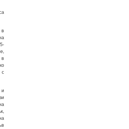
са
 в
на
5-
е,
 в
ко
 с
 и
зи
на
к,
на
ъв