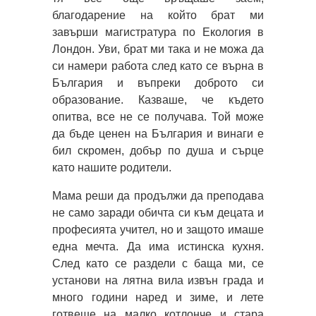
благодарение на който брат ми
завърши магистратура по Екология в
Лондон. Уви, брат ми така и не можа да
си намери работа след като се върна в
България и въпреки доброто си
образование. Казваше, че където
опитва, все не се получава. Той може
да бъде ценен на България и винаги е
бил скромен, добър по душа и сърце
като нашите родители.
Мама реши да продължи да преподава
не само заради обичта си към децата и
професията учител, но и защото имаше
една мечта. Да има истинска кухня.
След като се раздели с баща ми, се
установи на лятна вила извън града и
много години наред и зиме, и лете
готвеше на малко котлонче и стара