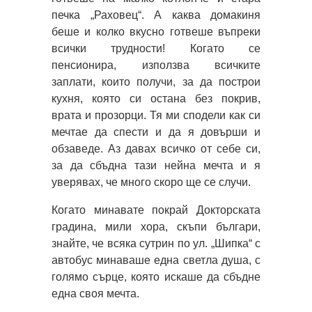
печка „Раховец“. А каква домакиня
беше и колко вкусно готвеше въпреки
всички трудности! Когато се
пенсионира, използва всичките
заплати, които получи, за да построи
кухня, която си остана без покрив,
врата и прозорци. Тя ми сподели как си
мечтае да спести и да я довърши и
обзаведе. Аз давах всичко от себе си,
за да сбъдна тази нейна мечта и я
уверявах, че много скоро ще се случи.
Когато минавате покрай Докторската
градина, мили хора, скъпи българи,
знайте, че всяка сутрин по ул. „Шипка“ с
автобус минаваше една светла душа, с
голямо сърце, която искаше да сбъдне
една своя мечта.