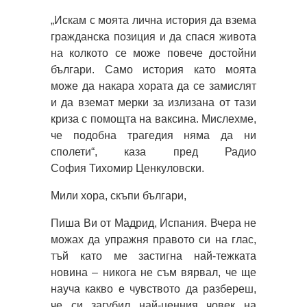
„Искам с моята лична история да взема
гражданска позиция и да спася живота
на колкото се може повече достойни
българи. Само история като моята
може да накара хората да се замислят
и да вземат мерки за излизана от тази
криза с помощта на ваксина. Мислехме,
че подобна трагедия няма да ни
сполети“, каза пред Радио
София Тихомир Ценкуловски.
Мили хора, скъпи българи,
Пиша Ви от Мадрид, Испания. Вчера не
можах да упражня правото си на глас,
тъй като ме застигна най-тежката
новина – никога не съм вярвал, че ще
науча какво е чувството да разбереш,
че си загубил най-ценния човек на