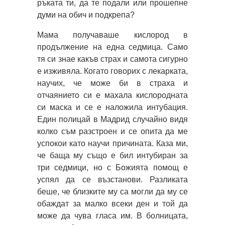
ръката ти, да те подали или прошепне
думи на обич и подкрепа?
Мама получаваше кислород в
продължение на една седмица. Само
тя си знае какъв страх и самота сигурно
е изживяла. Когато говорих с лекарката,
научих, че може би в страха и
отчаянието си е махала кислородната
си маска и се е наложила интубация.
Един полицай в Мадрид случайно видя
колко съм разстроен и се опита да ме
успокои като научи причината. Каза ми,
че баща му също е бил интубиран за
три седмици, но с Божията помощ е
успял да се възстанови. Разликата
беше, че близките му са могли да му се
обаждат за малко всеки ден и той да
може да чува гласа им. В болницата,