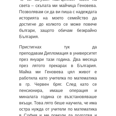
света – скъпата ми майчица Геновева.
Позволявам си да ви пиша с надеждата
историята на моето семейство да
достигне до колкото се може повече
българи, защото обичам безкрайно
България.
Пристигнах тук да
преподавам Дипломация в университет
през януари тази година. Два месеца
през лятото прекарах в България.
Майка ми Геновева цял живот е
работила като учителка по математика
в гр. Червен бряг. След като се
пенсионира, имаше операция и
миналата година се възстановяваше
вкъщи. Това лято беше научила, че има
остра нужда от учители по математика
в София и ме помоли да подготвя и