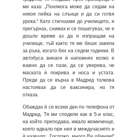
ми каза: „Понякога може да сядам на
някоя пейка на слънце и да си готвя
урока.“ Като стигнахме до училището, я
прегърнах, снимах и се пошегувах, че е
дошло време аз да я изпращам на
училище, тъй както тя ме беше завела
за ръка, когато бях на седем годинки. В
автобуса винаги ѝ напомнях колко е
важно да се пази, да се уверява, че
маската ѝ покрива и носа и устата.
Преди да се върна в Мадрид толкова
настоявах да се ваксинира, но тя
отказа.
Обаждах ѝ се всеки ден по телефона от
Мадрид. Тя ми сподели как в 5-и клас,
на който преподава, имало момиченце,
което идвало при нея в междучасието и
ѝ казвало: „Госпожо, много Ви обичам!“