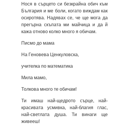
Нося в сърцето си безкрайна обич към
България и ме боли, когато виждам как
осиротява. Надявах се, че ще мога да
прегърна скъпата ми майчица и да й
кажа отново колко много я обичам.
Писмо до мама
На Геновева Ценкуловска,
учителка по математика
Мила мамо,
Толкова много те обичам!
Ти имаш най-щедрото сърце, най-
красивата усмивка, най-благия глас,
най-светлата душа. Ти винаги ще
живееш!