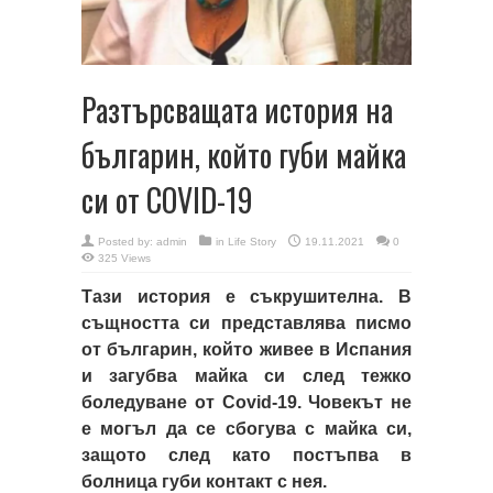
Разтърсващата история на
българин, който губи майка
си от COVID-19
Posted by:
admin
in
Life Story
19.11.2021
0
325 Views
Тази история е съкрушителна. В
същността си представлява писмо
от българин, който живее в Испания
и загубва майка си след тежко
боледуване от Covid-19. Човекът не
е могъл да се сбогува с майка си,
защото след като постъпва в
болница губи контакт с нея.