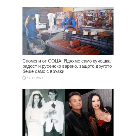
Спомени от СОЦА: Ядяхме само кучешка
радост и русенско варено, защото другото
беше само с връзки
17.12.2024