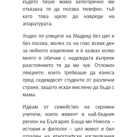
където беше мама категорично ми
отказаха тя да ползва телефон, тъй
като това щяло да навреди на
апаратурата.
Ходех по улиците на Мадрид без цел и
без посока, молех се на глас всеки ден
за нейното изцеление и ѝ казвах колко
много я обичам с надеждата въпреки
разстоянието тя да ме чуе. Отложих
лекциите, които трябваше да изнеса
пред седемдесет студенти от различни
страни, защото исках мислено да бъда с
мама.
Идвам от семейство на скромни
учители, които живеят в най-бедния
регион на България. Баща ми Никола –
историк и филолог – цял живот е бил
отдаден на етнографски изследвания