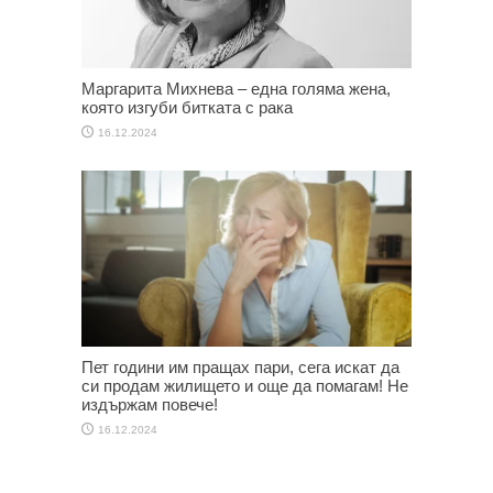
Маргарита Михнева – една голяма жена,
която изгуби битката с рака
16.12.2024
Пет години им пращах пари, сега искат да
си продам жилището и още да помагам! Не
издържам повече!
16.12.2024