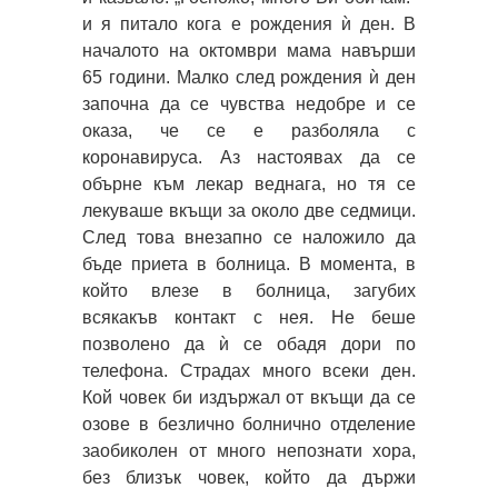
и я питало кога е рождения ѝ ден. В
началото на октомври мама навърши
65 години. Малко след рождения ѝ ден
започна да се чувства недобре и се
оказа, че се е разболяла с
коронавируса. Аз настоявах да се
обърне към лекар веднага, но тя се
лекуваше вкъщи за около две седмици.
След това внезапно се наложило да
бъде приета в болница. В момента, в
който влезе в болница, загубих
всякакъв контакт с нея. Не беше
позволено да ѝ се обадя дори по
телефона. Страдах много всеки ден.
Кой човек би издържал от вкъщи да се
озове в безлично болнично отделение
заобиколен от много непознати хора,
без близък човек, който да държи