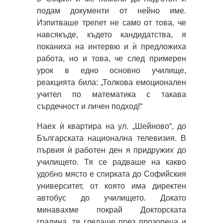
подам документи от нейно име.
Изпитваше трепет не само от това, че
навсякъде, където кандидатства, я
поканиха на интервю и ѝ предложиха
работа, но и това, че след примерен
урок в едно основно училище,
реакцията била: „Толкова емоционален
учител по математика с такава
сърдечност и личен подход!“
Наех ѝ квартира на ул. „Шейново“, до
Българската национална телевизия. В
първия ѝ работен ден я придружих до
училището. Тя се радваше на какво
удобно място е спирката до Софийския
университет, от която има директен
автобус до училището. Докато
минавахме покрай Докторската
градина, тя гледаше през прозореца и