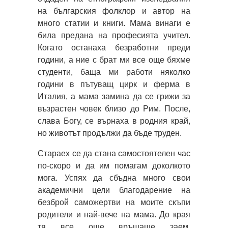
на българския фолклор и автор на
много статии и книги. Мама винаги е
била предана на професията учител.
Когато останаха безработни преди
години, а ние с брат ми все още бяхме
студенти, баща ми работи няколко
години в пътуващ цирк и ферма в
Италия, а мама замина да се грижи за
възрастен човек близо до Рим. После,
слава Богу, се върнаха в родния край,
но животът продължи да бъде труден.
Стараех се да стана самостоятелен час
по-скоро и да им помагам доколкото
мога. Успях да сбъдна много свои
академични цели благодарение на
безброй саможертви на моите скъпи
родители и най-вече на мама. До края
тя все още връщаше заем,