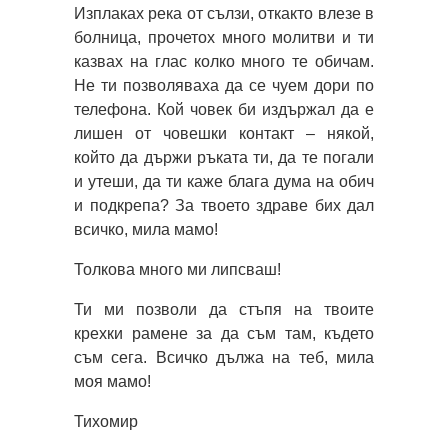
Изплаках река от сълзи, откакто влезе в
болница, прочетох много молитви и ти
казвах на глас колко много те обичам.
Не ти позволяваха да се чуем дори по
телефона. Кой човек би издържал да е
лишeн от човешки контакт – някой,
който да държи ръката ти, да те погали
и утеши, да ти каже блага дума на обич
и подкрепа? За твоето здраве бих дал
всичко, мила мамо!
Толкова много ми липсваш!
Ти ми позволи да стъпя на твоите
крехки рамене за да съм там, където
съм сега. Всичко дължа на теб, мила
моя мамо!
Тихомир