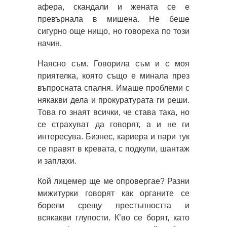
афера, скандали и жената се е
превърнала в мишена. Не беше
сигурно още нищо, но говореха по този
начин.
Наясно съм. Говорила съм и с моя
приятелка, която също е минала през
въпросната спалня. Имаше проблеми с
някакви дела и прокуратурата ги реши.
Това го знаят всички, че става така, но
се страхуват да говорят, а и не ги
интересува. Бизнес, кариера и пари тук
се правят в кревата, с подкупи, шантаж
и заплахи.
Кой лицемер ще ме опровергае? Разни
мижитурки говорят как органите се
борели срещу престъпността и
всякакви глупости. К’во се борят, като