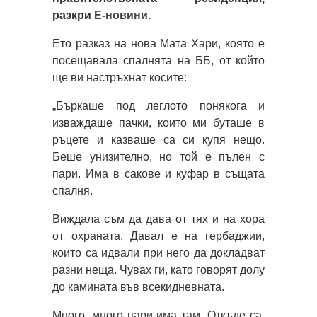
разкри
Е-новини
.
Ето разказ на нова Мата Хари, която е
посещавала спалнята на ББ, от който
ще ви настръхнат косите:
„Бъркаше под леглото понякога и
изваждаше пачки, които ми буташе в
ръцете и казваше са си купя нещо.
Беше унизително, но той е пълен с
пари. Има в сакове и куфар в същата
спалня.
Виждала съм да дава от тях и на хора
от охраната. Давал е на гербаджии,
които са идвали при него да докладват
разни неща. Чувах ги, като говорят долу
до камината във всекидневната.
Много, много пари има там. Откъде са,