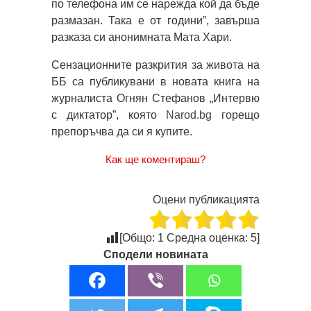
по телефона им се нарежда кой да бъде
размазан. Така е от години”, завърша
разказа си анонимната Мата Хари.
Сензационните разкрития за живота на
ББ са публикувани в новата книга на
журналиста Огнян Стефанов „Интервю
с диктатор”, която
Narod.bg
горещо
препоръчва да си я купите.
Как ще коментираш?
Оцени публикацията
[Общо:
1
Средна оценка:
5
]
Сподели новината