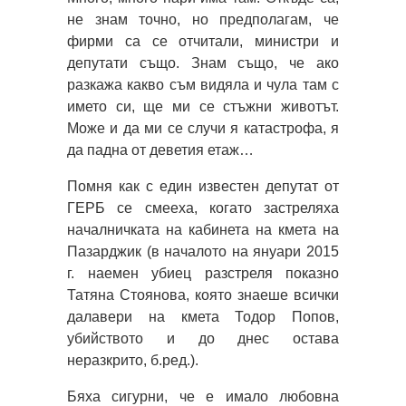
не знам точно, но предполагам, че
фирми са се отчитали, министри и
депутати също. Знам също, че ако
разкажа какво съм видяла и чула там с
името си, ще ми се стъжни животът.
Може и да ми се случи я катастрофа, я
да падна от деветия етаж…
Помня как с един известен депутат от
ГЕРБ се смееха, когато застреляха
началничката на кабинета на кмета на
Пазарджик (в началото на януари 2015
г. наемен убиец разстреля показно
Татяна Стоянова, която знаеше всички
далавери на кмета Тодор Попов,
убийството и до днес остава
неразкрито, б.ред.).
Бяха сигурни, че е имало любовна