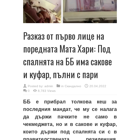
Разказ от първо лице на
поредната Мата Хари: Под
спалнята на ББ има сакове
и куфар, пълни с пари
Posted by:
admin
in
Скандално
20.04.2022
0
8,783 Views
ББ е прибрал толкова кеш за
последния мандат, че му се налага
да държи пачките не само в
чекмеджета, но и в сакове и куфар,
които държи под спалнята си с в
правителствената резиденция,