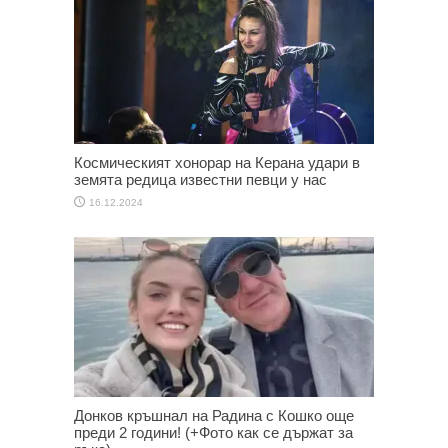
Космическият хонорар на Керана удари в
земята редица известни певци у нас
16.12.2024
Донков кръшнал на Радина с Кошко още
преди 2 години! (+Фото как се държат за