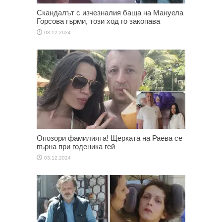
Скандалът с изчезналия баща на Мануела
Горсова гърми, този ход го закопава
03.12.2024
Опозори фамилията! Щерката на Раева се
върна при годеника гей
03.12.2024