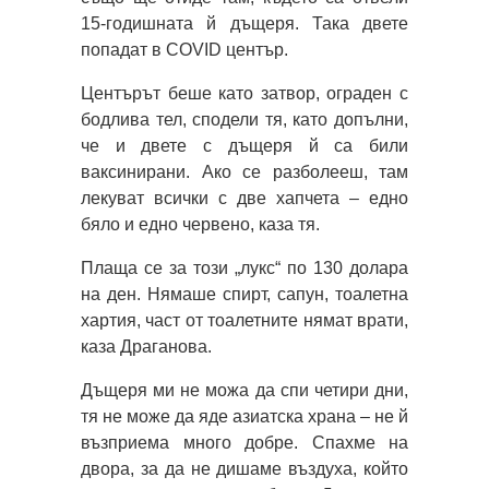
15-годишната й дъщеря. Така двете
попадат в COVID център.
Центърът беше като затвор, ограден с
бодлива тел, сподели тя, като допълни,
че и двете с дъщеря й са били
ваксинирани. Ако се разболееш, там
лекуват всички с две хапчета – едно
бяло и едно червено, каза тя.
Плаща се за този „лукс“ по 130 долара
на ден. Нямаше спирт, сапун, тоалетна
хартия, част от тоалетните нямат врати,
каза Драганова.
Дъщеря ми не можа да спи четири дни,
тя не може да яде азиатска храна – не й
възприема много добре. Спахме на
двора, за да не дишаме въздуха, който