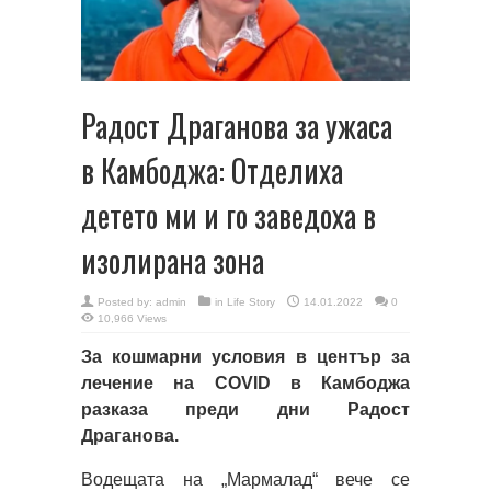
Радост Драганова за ужаса
в Камбоджа: Отделиха
детето ми и го заведоха в
изолирана зона
Posted by:
admin
in
Life Story
14.01.2022
0
10,966 Views
За кошмарни условия в център за
лечение на COVID в Камбоджа
разказа преди дни Радост
Драганова.
Водещата на „Мармалад“ вече се