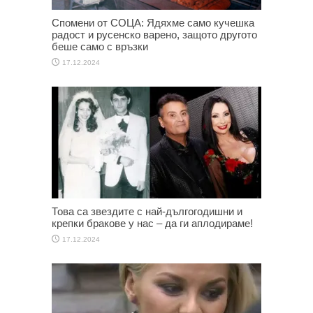
Спомени от СОЦА: Ядяхме само кучешка
радост и русенско варено, защото другото
беше само с връзки
17.12.2024
Това са звездите с най-дългогодишни и
крепки бракове у нас – да ги аплодираме!
17.12.2024