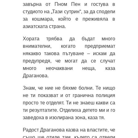
завърна от Пном Пен и гостува в
студиото на „Тази сутрин“, за да сподели
за кошмара, който е преживяла в
азиатската страна.
Хората трябва да бъдат много
внимателни, когато предприемат
някакво такова пътуване – искам да
предупредя, че могат да се случат
много неочаквани неща, каза
Драганова.
Знам, че ние не бяхме болни. Те нищо
не ти показват и от гранична полиция
просто те отделят. Ти не знаеш какви са
ти резултатите. Отделиха детето ми и го
заведоха в изолирана зона, каза тя.
Радост Драганова казва на властите, че
също ще отиде там, където са отвели