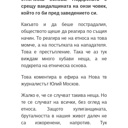
срещу вандалщината на онзи човек,
който го би пред заведението си.
Какъвто и да беше пострадалия,
обществото щеше да реагира по същия
начин. То реагира не на етноса на това
момче, а на постъпката на нападателя.
Това е престъпление. Така че аз тук
виждам много хубави неща, а не
подкрепа на етническа основа.
Това коментира в ефира на Нова тв
журналистът Юлий Москов.
Жалко е, че се случват такива неща. Но
те се случват на всички, без оглед на
етноса. Защото хулиганщината,
бруталността в нашия живот далеч не
са изкоренени, напротив. Тук