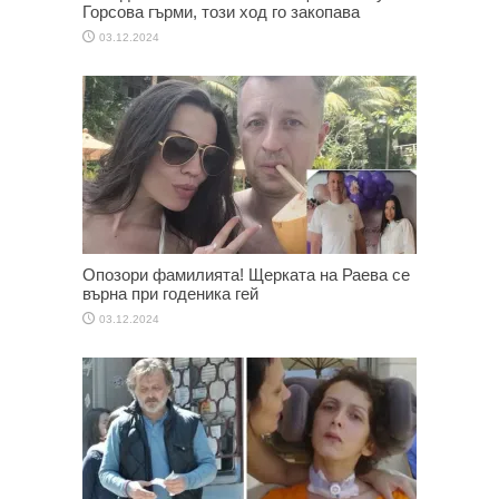
Горсова гърми, този ход го закопава
03.12.2024
Опозори фамилията! Щерката на Раева се
върна при годеника гей
03.12.2024