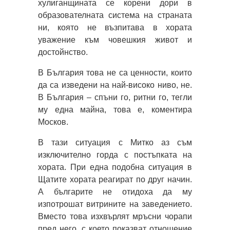
хулиганщината се корени дори в
образователната система на страната
ни, която не възпитава в хората
уважение към човешкия живот и
достойнство.
В България това не са ценности, които
да са изведени на най-високо ниво, не.
В България – спъни го, ритни го, тегли
му една майна, това е, коментира
Москов.
В тази ситуация с Митко аз съм
изключително горда с постъпката на
хората. При една подобна ситуация в
Щатите хората реагират по друг начин.
А българите не отидоха да му
изпотрошат витрините на заведението.
Вместо това изхвърлят мръсни чорапи
пред него, с което показват отношение