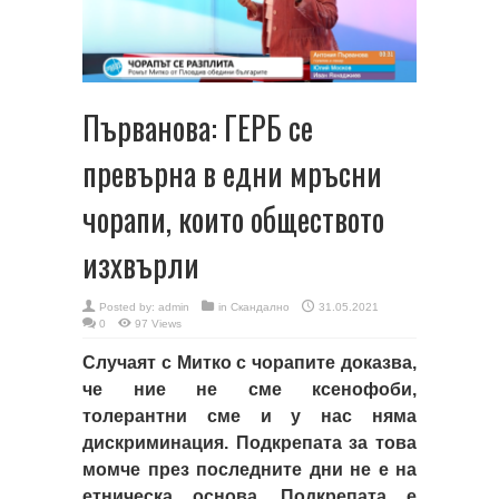
Първанова: ГЕРБ се
превърна в едни мръсни
чорапи, които обществото
изхвърли
Posted by:
admin
in
Скандално
31.05.2021
0
97 Views
Случаят с Митко с чорапите доказва,
че ние не сме ксенофоби,
толерантни сме и у нас няма
дискриминация. Подкрепата за това
момче през последните дни не е на
етническа основа. Подкрепата е