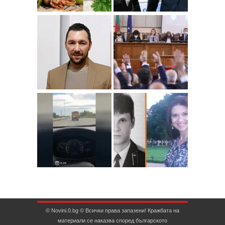
© Novini.0.bg © Всички права запазени! Кражбата на
материали се наказва според българското