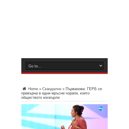
Home
»
Скандално
»
Първанова: ГЕРБ се
превърна в едни мръсни чорапи, които
обществото изхвърли