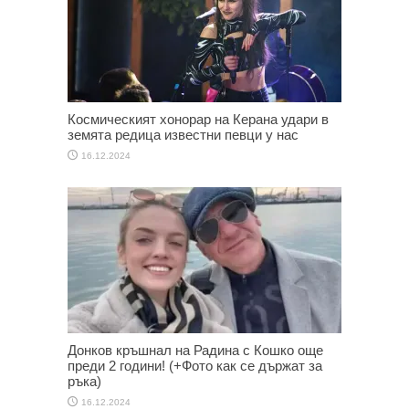
Космическият хонорар на Керана удари в
земята редица известни певци у нас
16.12.2024
Донков кръшнал на Радина с Кошко още
преди 2 години! (+Фото как се държат за
ръка)
16.12.2024