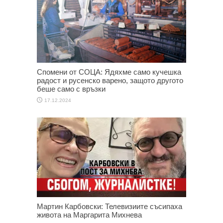
Спомени от СОЦА: Ядяхме само кучешка
радост и русенско варено, защото другото
беше само с връзки
17.12.2024
Мартин Карбовски: Телевизиите съсипаха
живота на Маргарита Михнева