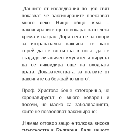
„Данните от изследвания по цял свят
показват, че ваксинираните прекарват
много леко. Нищо общо няма –
ваксинираните ще го изкарат като лека
хрема и накрак. Дори сега се заговори
за интраназална ваксина, т.е. като
спрей да се впръсква в носа, да се
създаде лигавичен имунитет и вирусът
да се ликвидира още на входната
врата. Доказателствата за ползите от
ваксините са безкрайно много“.
Проф. Христова беше категорична, че
коронавирусът е много коварен и
посочи, че малко са заболяванията,
които не позволяват ваксиниране:
„Нямам отговор защо е толкова висока
смъртността в България. Дали защото