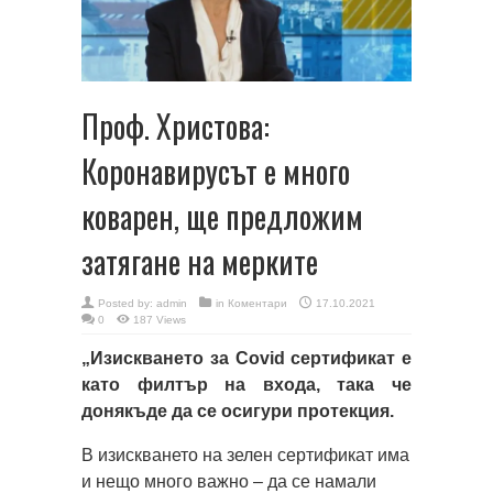
Проф. Христова:
Коронавирусът е много
коварен, ще предложим
затягане на мерките
Posted by:
admin
in
Коментари
17.10.2021
0
187 Views
„Изискването за Covid сертификат е
като филтър на входа, така че
донякъде да се осигури протекция.
В изискването на зелен сертификат има
и нещо много важно – да се намали