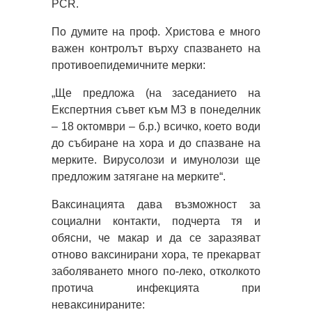
PCR.
По думите на проф. Христова е много
важен контролът върху спазването на
противоепидемичните мерки:
„Ще предложа (на заседанието на
Експертния съвет към МЗ в понеделник
– 18 октомври – б.р.) всичко, което води
до събиране на хора и до спазване на
мерките. Вирусолози и имунолози ще
предложим затягане на мерките“.
Ваксинацията дава възможност за
социални контакти, подчерта тя и
обясни, че макар и да се заразяват
отново ваксинирани хора, те прекарват
заболяването много по-леко, отколкото
протича инфекцията при
неваксинираните: