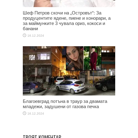
Шеф Петров скочи на „Островът“: За
продуцентите ядене, пиене и хонорари, а
за маймунките 3 чувала ориз, кокоси и
банани
16.12.2024
Благоевград потъна в траур за двамата
младежи, задушени от газова печка
16.12.2024
ТВОЯТ КОМЕНТАР