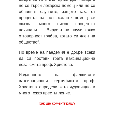
не се търси лекарска помощ или не се
обявяват случаите, защото така от
процента на потърсилите помощ се
оказва много висок процентът
починали. … Вирусът ни научи колко
отговорност трябва, когато си член на
общество“.
По време на пандемия е добре всеки
да си постави трета ваксинационна
доза, смята проф. Христова.
Издаването на фалшивите
ваксинационни сертификати проф.
Христова определи като чудовищно и
много тежко престъпление.
Как ще коментираш?